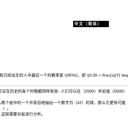
中文（简体）
所有已经出生的人中最后一个的概率是 \(
95%
/
)
，即 \(
0.05 < \frac{x}{Y} \leq
论证在历史的各个时期都同样有效--人们可以在（
2000
）年前或（
5000
）
从两个瓮中的一个中盲目地抽出一个数字为
（42
）的球，那么它更有可能
））。
 这就需要对瓮进行分析。