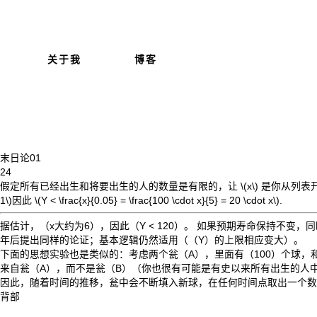
关于我
博客
末日论
01
24
假定所有已经出生和将要出生的人的数量是有限的，让 \
(x\
) 是你从列表
1\)
因此 \(
Y < \frac{x}{0.05} = \frac{100 \cdot x}{5} = 20 \cdot x
\).
据估计，
（x大约为6）
，因此（
Y < 120
）。 如果预期寿命保持不变，
年后提出同样的论证；基本逻辑仍然适用（（
Y
）的上限相应变大）。
下面的思想实验也是类似的：考虑两个瓮
（A）
，里面有（
100
）个球，
来自瓮（
A
），而不是瓮（
B
）（你也很有可能是有史以来所有出生的人
因此，随着时间的推移，瓮中会不断填入新球，在任何时间点取出一个数
背部