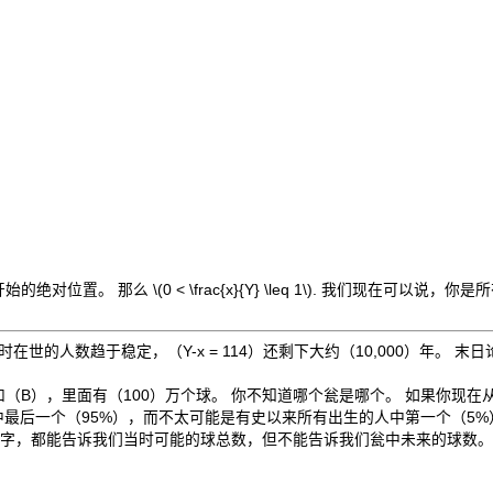
开始的绝对位置。 那么 \(
0 < \frac{x}{Y} \leq 1\
). 我们现在可以说，你是
同时在世的人数趋于稳定，（
Y-x = 114
）还剩下大约（10
,000
）年。 末日
和
（B）
，里面有（
100）
万个球。 你不知道哪个瓮是哪个。 如果你现在
中最后一个（
95%
），而不太可能是有史以来所有出生的人中第一个（
5%
字，都能告诉我们当时可能的球总数，但不能告诉我们瓮中未来的球数。