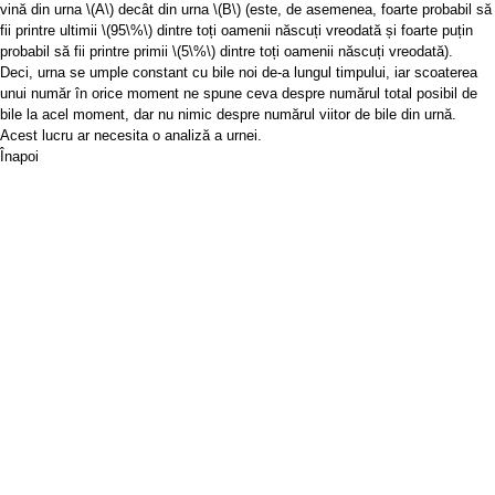
vină din urna
\(A\)
decât din urna
\(B\)
(este, de asemenea, foarte probabil să
fii printre ultimii
\(95\%\)
dintre toți oamenii născuți vreodată și foarte puțin
probabil să fii printre primii
\(5\%\)
dintre toți oamenii născuți vreodată).
Deci, urna se umple constant cu bile noi de-a lungul timpului, iar scoaterea
unui număr în orice moment ne spune ceva despre numărul total posibil de
bile la acel moment, dar nu nimic despre numărul viitor de bile din urnă.
Acest lucru ar necesita o analiză a urnei.
Înapoi