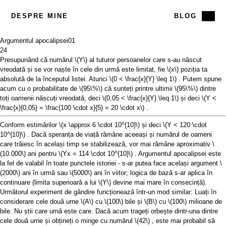
DESPRE MINE
BLOG
Argumentul apocalipsei
01
24
Presupunând că numărul
\(Y\)
al tuturor persoanelor care s-au născut
vreodată și se vor naște în cele din urmă este limitat, fie
\(x\)
poziția ta
absolută de la începutul listei. Atunci
\(0 < \frac{x}{Y} \leq 1\)
. Putem spune
acum cu o probabilitate de
\(95\%\)
că sunteți printre ultimii
\(95\%\)
dintre
toți oamenii născuți vreodată, deci
\(0,05 < \frac{x}{Y} \leq 1\)
și deci
\(Y <
\frac{x}{0,05} = \frac{100 \cdot x}{5} = 20 \cdot x\)
.
Conform estimărilor
\(x \approx 6 \cdot 10^{10}\)
și deci
\(Y < 120 \cdot
10^{10}\)
. Dacă speranța de viață rămâne aceeași și numărul de oameni
care trăiesc în același timp se stabilizează, vor mai rămâne aproximativ
\
(10.000\)
ani pentru
\(Yx = 114 \cdot 10^{10}\)
. Argumentul apocalipsei este
la fel de valabil în toate punctele istoriei - s-ar putea face același argument
\
(2000\)
ani în urmă sau
\(5000\)
ani în viitor; logica de bază s-ar aplica în
continuare (limita superioară a lui
\(Y\)
devine mai mare în consecință).
Următorul experiment de gândire funcționează într-un mod similar: Luați în
considerare cele două urne
\(A\)
cu
\(100\)
bile și
\(B\)
cu
\(100\)
milioane de
bile. Nu știi care urnă este care. Dacă acum trageți orbește dintr-una dintre
cele două urne și obțineți o minge cu numărul
\(42\)
, este mai probabil să