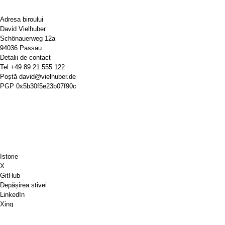
Adresa biroului
David Vielhuber
Schönauerweg 12a
94036 Passau
Detalii de contact
Tel
+49 89 21 555 122
Poștă
david@vielhuber.de
PGP
0x5b30f5e23b07f90c
Istorie
X
GitHub
Depășirea stivei
LinkedIn
Xing
Chess.com
Cumpără-mi o cafea