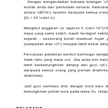
Dengan mengandaikan bahawa bilangan
\(
mutlak anda dari permulaan senarai. Kemudi
antara
\(95\%\)
terakhir daripada semua orang
{5} = 20 \cdot x\)
.
Mengikut anggaran
\(x \approx 6 \cdot 10^{10
masa yang sama stabil, masih terdapat sekit
sejarah - seseorang boleh membuat hujah
(sempadan atas
\(Y\)
menjadi lebih besar den
Percubaan pemikiran berikut berfungsi deng
tidak tahu yang mana urn. Jika anda kini me
lebih berkemungkinan datang dari guci
\(A\)
daripada semua orang yang pernah dilahirk
dilahirkan).
Jadi guci sentiasa diisi dengan bola baru
kemungkinan jumlah bola pada masa itu, tetap