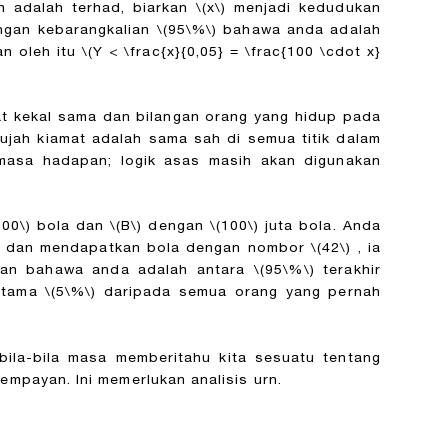
n adalah terhad, biarkan
\(x\)
menjadi kedudukan
engan kebarangkalian
\(95\%\)
bahawa anda adalah
n oleh itu
\(Y < \frac{x}{0,05} = \frac{100 \cdot x}
at kekal sama dan bilangan orang yang hidup pada
ujah kiamat adalah sama sah di semua titik dalam
asa hadapan; logik asas masih akan digunakan
100\)
bola dan
\(B\)
dengan
\(100\)
juta bola. Anda
guci dan mendapatkan bola dengan nombor
\(42\)
, ia
nan bahawa anda adalah antara
\(95\%\)
terakhir
ertama
\(5\%\)
daripada semua orang yang pernah
ila-bila masa memberitahu kita sesuatu tentang
mpayan. Ini memerlukan analisis urn.