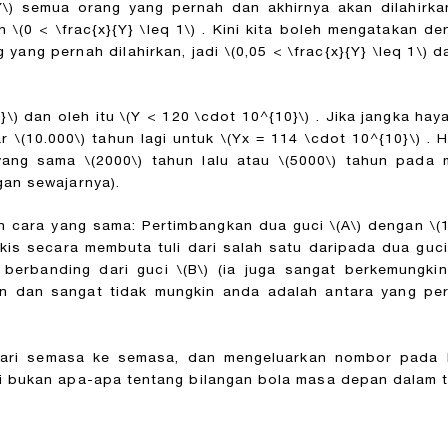
Y\)
semua orang yang pernah dan akhirnya akan dilahirka
an
\(0 < \frac{x}{Y} \leq 1\)
. Kini kita boleh mengatakan d
 yang pernah dilahirkan, jadi
\(0,05 < \frac{x}{Y} \leq 1\)
da
}\)
dan oleh itu
\(Y < 120 \cdot 10^{10}\)
. Jika jangka hay
ar
\(10.000\)
tahun lagi untuk
\(Yx = 114 \cdot 10^{10}\)
. H
 yang sama
\(2000\)
tahun lalu atau
\(5000\)
tahun pada m
gan sewajarnya).
an cara yang sama: Pertimbangkan dua guci
\(A\)
dengan
\(
lukis secara membuta tuli dari salah satu daripada dua 
berbanding dari guci
\(B\)
(ia juga sangat berkemungki
an dan sangat tidak mungkin anda adalah antara yang p
 dari semasa ke semasa, dan mengeluarkan nombor pada b
i bukan apa-apa tentang bilangan bola masa depan dalam te