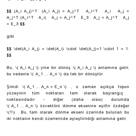
$$ (A_i A_j)^T (A_i A_j) = A_j^T A_i^T A_i A_j =
A_j^T (A_i^T A_i) A_j = A_j^T E_3 A_j = A_j^T A_j
= E_3 $$
gibi
$$ \det(A_i A_j) = \det(A_i) \cdot \det(A_j)=1 \cdot 1 = 1.
$$
Bu,
\( A_i A_j \)
yine bir dönüş
\( A_i A_j \)
anlamına gelir,
bu nedenle
\( A_1 ... A_n \)
da tek bir dönüştür.
Şimdi
\( A_1 ... A_n = E_n \)
, o zaman açıkça topun
yüzeyinin tüm noktaları tam olarak başlangıç ​​
noktasındadır - diğer (daha olası) durumda
\( A_1 ... A_n \)
özvektörü dönme eksenine eşittir özdeğer
\(1\)
. Bu, tam olarak dönme ekseni üzerinde bulunan bu
iki noktanın kendi üzerlerinde eşleştirildiği anlamına gelir.