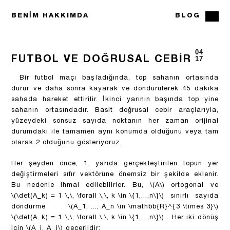
BENIM HAKKIMDA
BLOG
04
FUTBOL VE DOĞRUSAL CEBIR
17
Bir futbol maçı başladığında, top sahanın ortasında
durur ve daha sonra kayarak ve döndürülerek 45 dakika
sahada hareket ettirilir. İkinci yarının başında top yine
sahanın ortasındadır. Basit doğrusal cebir araçlarıyla,
yüzeydeki sonsuz sayıda noktanın her zaman orijinal
durumdaki ile tamamen aynı konumda olduğunu veya tam
olarak 2 olduğunu gösteriyoruz.
Her şeyden önce, 1. yarıda gerçekleştirilen topun yer
değiştirmeleri sıfır vektörüne önemsiz bir şekilde eklenir.
Bu nedenle ihmal edilebilirler. Bu,
\(A\)
ortogonal ve
\(\det(A_k) = 1 \,\, \forall \,\, k \in \{1,...,n\}\)
sınırlı sayıda
döndürme
\(A_1, ..., A_n \in \mathbb{R}^{3 \times 3}\)
\(\det(A_k) = 1 \,\, \forall \,\, k \in \{1,...,n\}\)
. Her iki dönüş
için
\(A_i, A_j\)
geçerlidir: