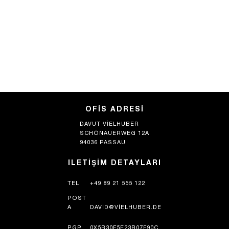
OFIS ADRESI
DAVUT VIELHUBER
SCHÖNAUERWEG 12A
94036 PASSAU
ILETIŞIM DETAYLARI
TEL
+49 89 21 555 122
POST
A
DAVID@VIELHUBER.DE
PGP
0X5B30F5E23B07F90C