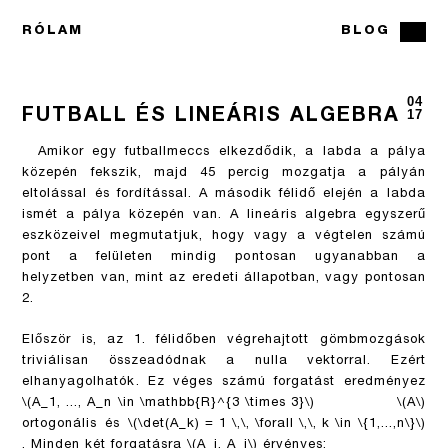
RÓLAM
BLOG
04
FUTBALL ÉS LINEÁRIS ALGEBRA
17
Amikor egy futballmeccs elkezdődik, a labda a pálya
közepén fekszik, majd 45 percig mozgatja a pályán
eltolással és fordítással. A második félidő elején a labda
ismét a pálya közepén van. A lineáris algebra egyszerű
eszközeivel megmutatjuk, hogy vagy a végtelen számú
pont a felületen mindig pontosan ugyanabban a
helyzetben van, mint az eredeti állapotban, vagy pontosan
2.
Először is, az 1. félidőben végrehajtott gömbmozgások
triviálisan összeadódnak a nulla vektorral. Ezért
elhanyagolhatók. Ez véges számú forgatást eredményez
\(A_1, ..., A_n \in \mathbb{R}^{3 \times 3}\)
\(A\)
ortogonális és
\(\det(A_k) = 1 \,\, \forall \,\, k \in \{1,...,n\}\)
. Minden két forgatásra
\(A_i, A_j\)
érvényes: