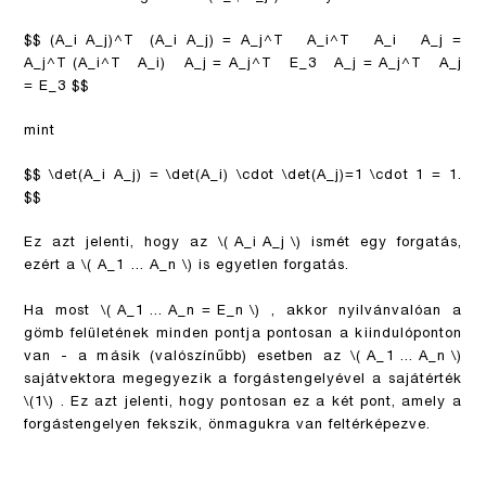
$$ (A_i A_j)^T (A_i A_j) = A_j^T A_i^T A_i A_j =
A_j^T (A_i^T A_i) A_j = A_j^T E_3 A_j = A_j^T A_j
= E_3 $$
mint
$$ \det(A_i A_j) = \det(A_i) \cdot \det(A_j)=1 \cdot 1 = 1.
$$
Ez azt jelenti, hogy az
\( A_i A_j \)
ismét egy forgatás,
ezért a
\( A_1 ... A_n \)
is egyetlen forgatás.
Ha most
\( A_1 ... A_n = E_n \)
, akkor nyilvánvalóan a
gömb felületének minden pontja pontosan a kiindulóponton
van - a másik (valószínűbb) esetben az
\( A_1 ... A_n \)
sajátvektora megegyezik a forgástengelyével a sajátérték
\(1\)
. Ez azt jelenti, hogy pontosan ez a két pont, amely a
forgástengelyen fekszik, önmagukra van feltérképezve.