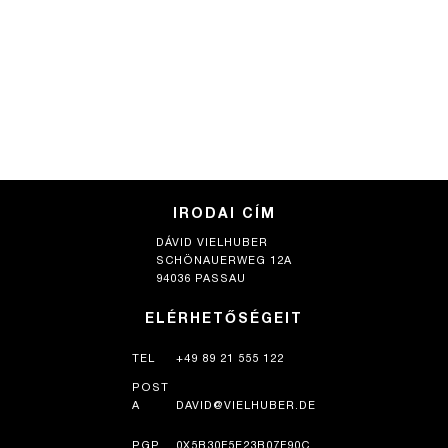
IRODAI CÍM
DÁVID VIELHUBER
SCHÖNAUERWEG 12A
94036 PASSAU
ELÉRHETŐSÉGEIT
TEL
+49 89 21 555 122
POST
A
DAVID@VIELHUBER.DE
PGP
0X5B30F5E23B07F90C