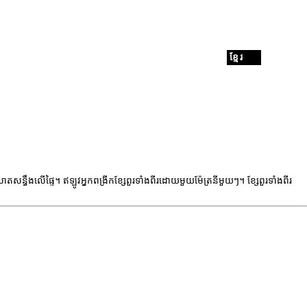
ខ្មែរ
យវាលាតសន្ធឹងលើផ្ទៃ។ ឥឡូវអ្នកពង្រីកខ្សែពួរទាំងពីរដោយមួយម៉ែត្រនីមួយៗ។ ខ្សែពួរទាំងពីរ