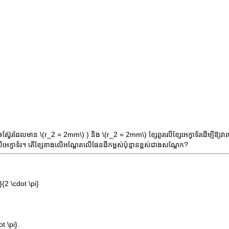
ូចស្វ៊ែរដែលមាន
\(r_2 = 2mm\)
) និង
\(r_2 = 2mm\)
ខ្សែពួរលើខ្សែអេក្វាទ័រដើម្បីឱ្
អេក្វាទ័រ។ តើខ្សែខាងលើអណ្តែតលើផែនដីកម្ពស់ប៉ុន្មានខ្ពស់ជាងសណ្តែក?
{2 \cdot \pi}
t \pi}.