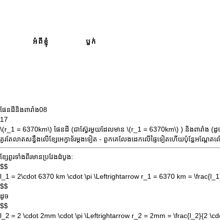
អំពី​ខ្ញុំ
ប្លក់
ផែនដីនិងពារាំង
08
17
\(r_1 = 6370km\)
ផែនដី (ជាស្វ៊ែរមួយដែលមាន
\(r_1 = 6370km\)
) និងពារាំង (ដ
គួរតែលាតសន្ធឹងលើខ្សែអេក្វាទ័រម្តងទៀត - ពួកគេលែងដេកលើផ្ទៃទៀតហើយប៉ុន្តែអណ្តែតលើ
ខ្សែពួរទាំងពីរមានប្រវែងដំបូង:
$$
l_1 = 2\cdot 6370 km \cdot \pi \Leftrightarrow r_1 = 6370 km = \frac{l_1}
$$
ដូច
$$
l_2 = 2 \cdot 2mm \cdot \pi \Leftrightarrow r_2 = 2mm = \frac{l_2}{2 \cdo