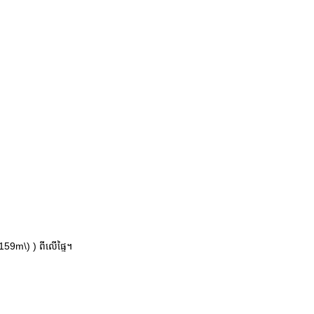
.159m\)
) ពីលើផ្ទៃ។