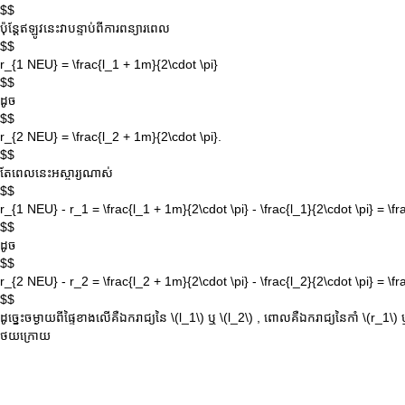
$$
ប៉ុន្តែឥឡូវនេះវាបន្ទាប់ពីការពន្យារពេល
$$
r_{1 NEU} = \frac{l_1 + 1m}{2\cdot \pi}
$$
ដូច
$$
r_{2 NEU} = \frac{l_2 + 1m}{2\cdot \pi}.
$$
តែពេលនេះអស្ចារ្យណាស់
$$
r_{1 NEU} - r_1 = \frac{l_1 + 1m}{2\cdot \pi} - \frac{l_1}{2\cdot \pi} = \f
$$
ដូច
$$
r_{2 NEU} - r_2 = \frac{l_2 + 1m}{2\cdot \pi} - \frac{l_2}{2\cdot \pi} = \f
$$
ដូច្នេះចម្ងាយពីផ្ទៃខាងលើគឺឯករាជ្យនៃ
\(l_1\)
ឬ
\(l_2\)
, ពោលគឺឯករាជ្យនៃកាំ
\(r_1\)
ថយក្រោយ