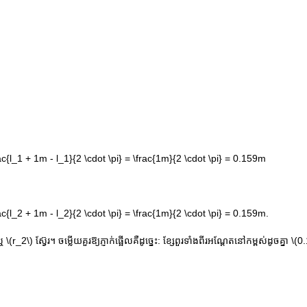
rac{l_1 + 1m - l_1}{2 \cdot \pi} = \frac{1m}{2 \cdot \pi} = 0.159m
rac{l_2 + 1m - l_2}{2 \cdot \pi} = \frac{1m}{2 \cdot \pi} = 0.159m.
ឬ
\(r_2\)
ស្វ៊ែរ។ ចម្លើយគួរឱ្យភ្ញាក់ផ្អើលគឺដូច្នេះ: ខ្សែពួរទាំងពីរអណ្តែតនៅកម្ពស់ដូចគ្នា
\(0