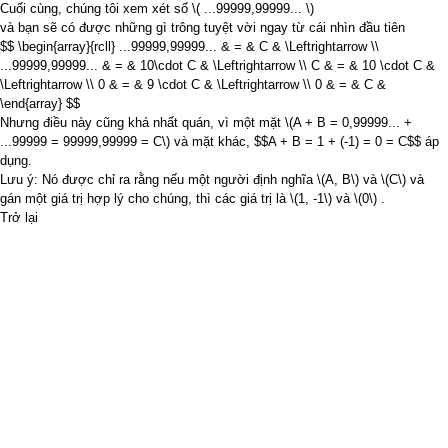
Cuối cùng, chúng tôi xem xét số
\( ...99999,99999... \)
và bạn sẽ có được những gì trông tuyệt vời ngay từ cái nhìn đầu tiên
$$ \begin{array}{rcll} ...99999,99999... & = & C & \Leftrightarrow \\
...99999,99999... & = & 10\cdot C & \Leftrightarrow \\ C & = & 10 \cdot C &
\Leftrightarrow \\ 0 & = & 9 \cdot C & \Leftrightarrow \\ 0 & = & C &
\end{array} $$
Nhưng điều này cũng khá nhất quán, vì một mặt
\(A + B = 0,99999... +
...99999 = 99999,99999 = C\)
và mặt khác,
$$A + B = 1 + (-1) = 0 = C$$
áp
dụng.
Lưu ý: Nó được chỉ ra rằng nếu một người định nghĩa
\(A, B\)
và
\(C\)
và
gán một giá trị hợp lý cho chúng, thì các giá trị là
\(1, -1\)
và
\(0\)
.
Trở lại