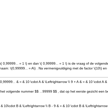
\( 0,99999... = 1 \)
en dan
\( 0,99999... = 1 \)
is de vraag of de volgende
 naam:
\(0,99999... = A\)
. Na vermenigvuldiging met de factor
\(10\)
en 
 0,99999... & = & 10 \cdot A & \Leftrightarrow \\ 9 + A & = & 10 \cdot A & 
aar het volgende nummer
$$ ...99999 $$
, dat op het eerste gezicht een b
& 10\cdot B & \Leftrightarrow \\ B - 9 & = & 10 \cdot B & \Leftrightarrow \