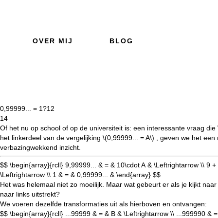
OVER MIJ
BLOG
0,99999... = 1?
12
14
Of het nu op school of op de universiteit is: een interessante vraag die
het linkerdeel van de vergelijking
\(0,99999... = A\)
, geven we het een
verbazingwekkend inzicht.
$$ \begin{array}{rcll} 9,99999... & = & 10\cdot A & \Leftrightarrow \\ 9 +
\Leftrightarrow \\ 1 & = & 0,99999... & \end{array} $$
Het was helemaal niet zo moeilijk. Maar wat gebeurt er als je kijkt n
naar links uitstrekt?
We voeren dezelfde transformaties uit als hierboven en ontvangen:
$$ \begin{array}{rcll} ...99999 & = & B & \Leftrightarrow \\ ...999990 & = 