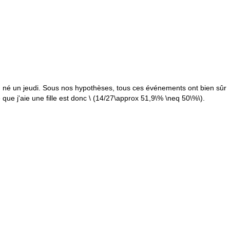
çon né un jeudi. Sous nos hypothèses, tous ces événements ont bien sûr
que j'aie une fille est donc \
(14/27\approx 51,9\% \neq 50\%\)
.