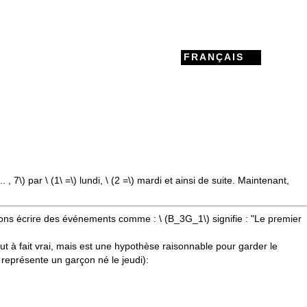
FRANÇAIS
.. , 7\)
par \
(1\ =\)
lundi, \
(2 =\)
mardi et ainsi de suite. Maintenant,
ouvons écrire des événements comme : \
(B_3G_1\)
signifie : "Le premier
t à fait vrai, mais est une hypothèse raisonnable pour garder le
représente un garçon né le jeudi):