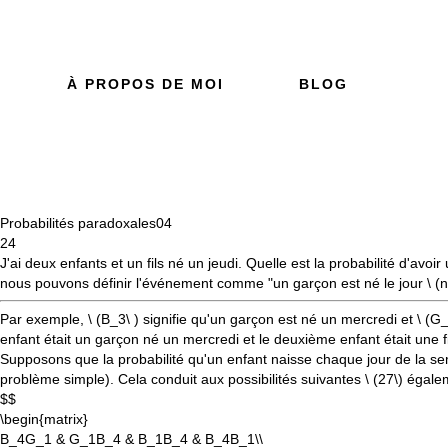
À PROPOS DE MOI
BLOG
Probabilités paradoxales
04
24
J'ai deux enfants et un fils né un jeudi. Quelle est la probabilité d'avo
nous pouvons définir l'événement comme "un garçon est né le jour \
(n
Par exemple, \
(B_3\
) signifie qu'un garçon est né un mercredi et \
(G_
enfant était un garçon né un mercredi et le deuxième enfant était une fi
Supposons que la probabilité qu'un enfant naisse chaque jour de la sem
problème simple). Cela conduit aux possibilités suivantes \
(27\)
égalem
$$
\begin{matrix}
B_4G_1 & G_1B_4 & B_1B_4 & B_4B_1\\