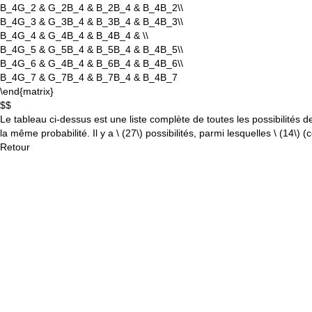
B_4G_2 & G_2B_4 & B_2B_4 & B_4B_2\\
B_4G_3 & G_3B_4 & B_3B_4 & B_4B_3\\
B_4G_4 & G_4B_4 & B_4B_4 & \\
B_4G_5 & G_5B_4 & B_5B_4 & B_4B_5\\
B_4G_6 & G_4B_4 & B_6B_4 & B_4B_6\\
B_4G_7 & G_7B_4 & B_7B_4 & B_4B_7
\end{matrix}
$$
Le tableau ci-dessus est une liste complète de toutes les possibilités
la même probabilité. Il y a \
(27\)
possibilités, parmi lesquelles \
(14\)
(c
Retour