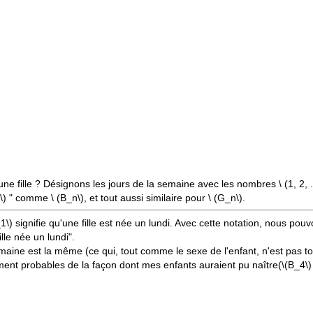
ir une fille ? Désignons les jours de la semaine avec les nombres \
(1, 2, .
\)
" comme \
(B_n\)
, et tout aussi similaire pour \
(G_n\)
.
1\)
signifie qu'une fille est née un lundi. Avec cette notation, nous p
lle née un lundi".
aine est la même (ce qui, tout comme le sexe de l'enfant, n'est pas tou
ent probables de la façon dont mes enfants auraient pu naître
(\(B_4\)