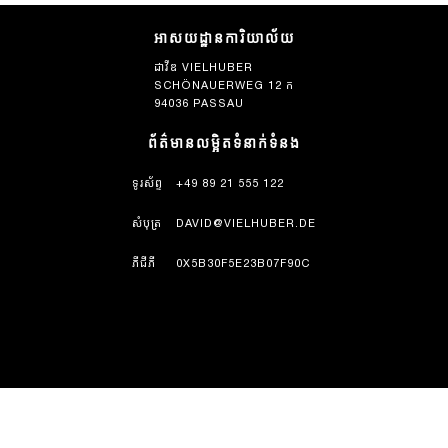
អាសយដ្ឋានការិយាល័យ
ដាវីឌ VIELHUBER
SCHÖNAUERWEG 12 ក
94036 PASSAU
ព័ត៌មានលម្អិតទំនាក់ទំនង
ទូរស័ព្ទ
+49 89 21 555 122
សំបុត្រ
DAVID@VIELHUBER.DE
ភីជីភី
0X5B30F5E23B07F90C
ប្រវត្តិសាស្ត្រ