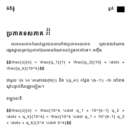
អំពី​ខ្ញុំ
ប្លក់
11
ប្រភាគទសភាគ
21
លេខទសភាគកំណត់ត្រូវបានគេហៅថាប្រភាគទសភាគ ព្រោះវាជាតំណាង
ផ្សេងគ្នាសម្រាប់ប្រភាគដែលមានអំណាចដប់ក្នុងភាគបែង។ អញ្ចឹង:
$$\frac{z}{n} = \frac{q_1}{1} + \frac{q_2}{10} + \dots +
\frac{q_k}{10^k}$$
ជាមួយ
\(k \in \mathbb{N}\)
និង
\(q_k\)
កន្លែង
\(k-1\)
-th នៅខាង
ស្តាំបន្ទាប់ពីសញ្ញាក្បៀស។
ឥឡូវនេះគឺ:
$$\frac{z}{n} = \frac{10^k \cdot q_1 + 10^{k-1} q_2 +
\dots + q_k}{10^k} = \frac{10^k \cdot q_1 + 10^{k-1} q_2
+ \dots + q_k}{2^k \cdot 5^k}$$