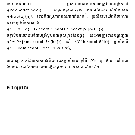
នេះមានន័យថា៖ ប្រសិនបើភាគបែងអាចត្រូវបានពង្រីកទៅ
\(2^k \cdot 5^k\)
សម្រាប់ប្រភាគទូទៅក្នុងទម្រង់អក្សរកាត់ទាំងស្រុង
\(\frac{z}{n}\)
នោះគឺជាប្រភាគទសភាគកំណត់ . ប្រសិនបើយើងពិចារណា
កត្តាចម្បងនៃភាគបែង
\(n = p_1^{l_1} \cdot \, \dots \, \cdot p_j^{l_j}\)
បន្ទាប់មកយោងទៅតាមទ្រឹស្តីបទជាមូលដ្ឋាននៃនព្វន្ធ នេះអាចត្រូវបានបង្ហាញជា
\(f = 2^{km} \cdot 5^{kn}\)
ទៅ
\(2^k \cdot 5^k\)
ប្រសិនបើ
\(n = 2^m \cdot 5^n\)
។ នេះអនុវត្ត:
មានតែប្រភាគដែលភាគបែងមិនមានកត្តាសំខាន់ក្រៅពី 2's ឬ 5's នៅពេល
ដែលអក្សរកាត់ពេញលេញបង្កើតបានប្រភាគទសភាគកំណត់។
ថយក្រោយ