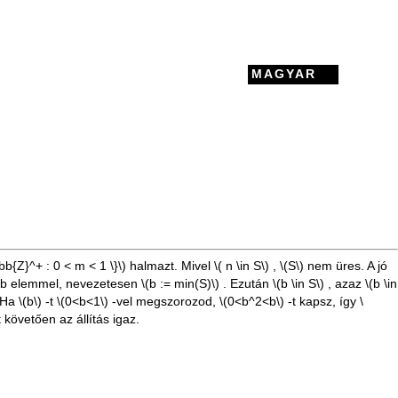
MAGYAR
hbb{Z}^+ : 0 < m < 1 \}\)
halmazt. Mivel
\( n \in S\)
,
\(S\)
nem üres. A jó
ebb elemmel, nevezetesen
\(b := min(S)\)
. Ezután
\(b \in S\)
, azaz
\(b \in
 Ha
\(b\)
-t
\(0<b<1\)
-vel megszorozod,
\(0<b^2<b\)
-t kapsz, így
\
követően az állítás igaz.