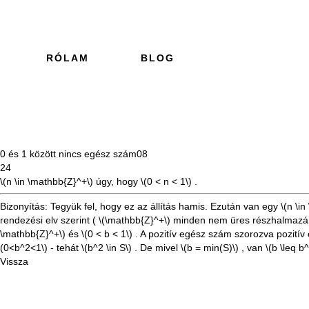
RÓLAM
BLOG
0 és 1 között nincs egész szám
08
24
\(n \in \mathbb{Z}^+\)
úgy, hogy
\(0 < n < 1\)
.
Bizonyítás: Tegyük fel, hogy ez az állítás hamis. Ezután van egy
\(n \i
rendezési elv szerint (
\(\mathbb{Z}^+\)
minden nem üres részhalmazán
\mathbb{Z}^+\)
és
\(0 < b < 1\)
. A pozitív egész szám szorozva pozití
(0<b^2<1\)
- tehát
\(b^2 \in S\)
. De mivel
\(b = min(S)\)
, van
\(b \leq b^
Vissza