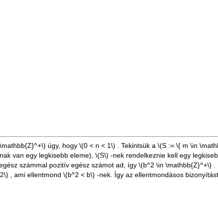
n \mathbb{Z}^+\)
úgy, hogy
\(0 < n < 1\)
. Tekintsük a
\(S := \{ m \in \mat
ak van egy legkisebb eleme),
\(S\)
-nek rendelkeznie kell egy legkis
v egész számmal pozitív egész számot ad, így
\(b^2 \in \mathbb{Z}^+\)
.
2\)
, ami ellentmond
\(b^2 < b\)
-nek. Így az ellentmondásos bizonyítást 