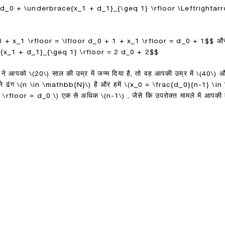
 + d_0 + \underbrace{x_1 + d_1}_{\geq 1} \rfloor \Leftrighta
_0 + x_1 \rfloor = \lfloor d_0 + 1 + x_1 \rfloor = d_0 + 1$$
औ
e{x_1 + d_1}_{\geq 1} \rfloor = 2 d_0 + 2$$
ं ने आपको
\(20\)
साल की उम्र में जन्म दिया है, तो वह आपकी उम्र में
\(40\)
औ
े ढंग
\(n \in \mathbb{N}\)
है और हमें
\(x_0 = \frac{d_0}{n-1} \in
d \rfloor = d_0 \)
एक से अधिक
\(n-1\)
, जैसे कि उपरोक्त मामले में आपकी 