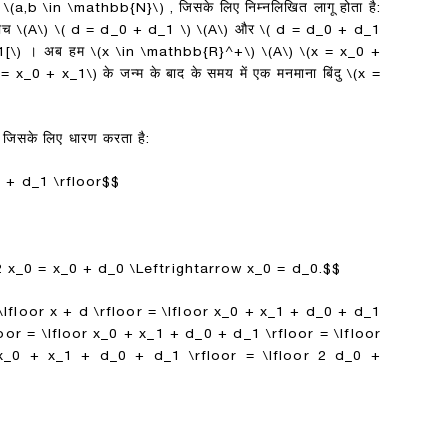
ं
\(a,b \in \mathbb{N}\)
, जिसके लिए निम्नलिखित लागू होता है:
बीच
\(A\)
\( d = d_0 + d_1 \)
\(A\)
और
\( d = d_0 + d_1
[\)
। अब हम
\(x \in \mathbb{R}^+\)
\(A\)
\(x = x_0 +
 = x_0 + x_1\)
के जन्म के बाद के समय में एक मनमाना बिंदु
\(x =
ं, जिसके लिए धारण करता है:
0 + d_1 \rfloor$$
 2 x_0 = x_0 + d_0 \Leftrightarrow x_0 = d_0.$$
\lfloor x + d \rfloor = \lfloor x_0 + x_1 + d_0 + d_1
loor = \lfloor x_0 + x_1 + d_0 + d_1 \rfloor = \lfloor
 x_0 + x_1 + d_0 + d_1 \rfloor = \lfloor 2 d_0 +