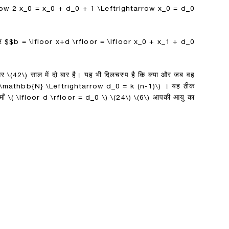
rrow 2 x_0 = x_0 + d_0 + 1 \Leftrightarrow x_0 = d_0
र
$$b = \lfloor x+d \rfloor = \lfloor x_0 + x_1 + d_0
र
\(42\)
साल में दो बार है। यह भी दिलचस्प है कि क्या और जब वह
 \mathbb{N} \Leftrightarrow d_0 = k (n-1)\)
। यह ठीक
माँ
\( \lfloor d \rfloor = d_0 \)
\(24\)
\(6\)
आपकी आयु का