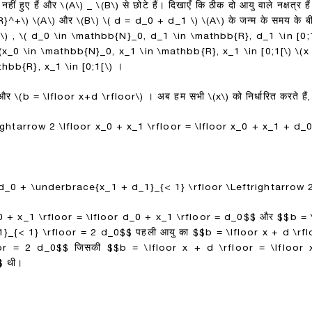
नहीं हुए हैं और
\(A\)
_
\(B\)
से छोटे हैं। दिखाएँ कि ठीक दो आयु वाले नक्षत्र है
R}^+\)
\(A\)
और
\(B\)
\( d = d_0 + d_1 \)
\(A\)
के जन्म के समय के 
\)
,
\( d_0 \in \mathbb{N}_0, d_1 \in \mathbb{R}, d_1 \in [0;1
(x_0 \in \mathbb{N}_0, x_1 \in \mathbb{R}, x_1 \in [0;1[\)
\(x
hbb{R}, x_1 \in [0;1[\)
।
और
\(b = \lfloor x+d \rfloor\)
। अब हम सभी
\(x\)
को निर्धारित करते है
rightarrow 2 \lfloor x_0 + x_1 \rfloor = \lfloor x_0 + x_1 + d_
+ d_0 + \underbrace{x_1 + d_1}_{< 1} \rfloor \Leftrightarrow
_0 + x_1 \rfloor = \lfloor d_0 + x_1 \rfloor = d_0$$
और
$$b = 
1}_{< 1} \rfloor = 2 d_0$$
पहली आयु का
$$b = \lfloor x + d \rf
or = 2 d_0$$
जिसकी
$$b = \lfloor x + d \rfloor = \lfloor
$
थी।