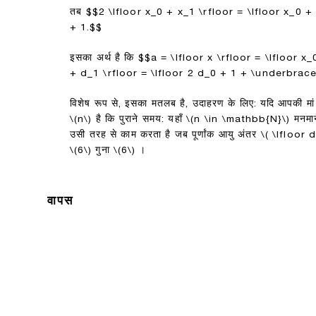
तब
$$2 \lfloor x_0 + x_1 \rfloor = \lfloor x_0
+ 1.$$
इसका अर्थ है कि
$$a = \lfloor x \rfloor = \lfloor x
+ d_1 \rfloor = \lfloor 2 d_0 + 1 + \underbrac
विशेष रूप से, इसका मतलब है, उदाहरण के लिए: यदि आपकी मा
\(n\)
है कि पुराने समय: यहाँ
\(n \in \mathbb{N}\)
मनमान
उसी तरह से काम करता है जब पूर्णांक आयु अंतर
\( \lfloor 
\(6\)
गुना
\(6\)
।
वापस