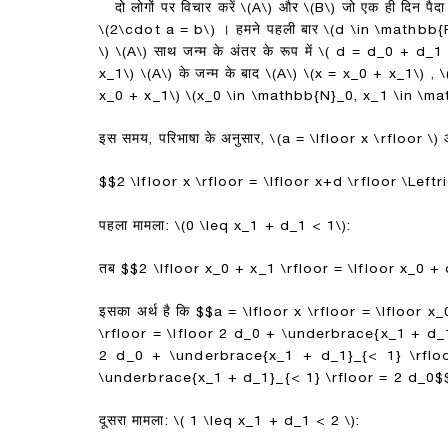
दो लोगों पर विचार करें
\(A\)
और
\(B\)
जो एक ही दिन पैदा 
\(2\cdot a = b\)
। हमने पहली बार
\(d \in \mathbb{
\)
\(A\)
साथ जन्म के अंतर के रूप में
\( d = d_0 + d_1 
x_1\)
\(A\)
के जन्म के बाद
\(A\)
\(x = x_0 + x_1\)
,
\
x_0 + x_1\)
\(x_0 \in \mathbb{N}_0, x_1 \in \mat
इस समय, परिभाषा के अनुसार,
\(a = \lfloor x \rfloor \)
$$2 \lfloor x \rfloor = \lfloor x+d \rfloor \Left
पहला मामला:
\(0 \leq x_1 + d_1 < 1\)
:
तब
$$2 \lfloor x_0 + x_1 \rfloor = \lfloor x_0 
इसका अर्थ है कि
$$a = \lfloor x \rfloor = \lfloor x
\rfloor = \lfloor 2 d_0 + \underbrace{x_1 + d_
2 d_0 + \underbrace{x_1 + d_1}_{< 1} \rflo
\underbrace{x_1 + d_1}_{< 1} \rfloor = 2 d_0$
दूसरा मामला:
\( 1 \leq x_1 + d_1 < 2 \)
: