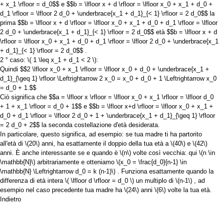
+ x_1 \rfloor = d_0$$
e
$$b = \lfloor x + d \rfloor = \lfloor x_0 + x_1 + d_0 +
d_1 \rfloor = \lfloor 2 d_0 + \underbrace{x_1 + d_1}_{< 1} \rfloor = 2 d_0$$
la
prima
$$b = \lfloor x + d \rfloor = \lfloor x_0 + x_1 + d_0 + d_1 \rfloor = \lfloor
2 d_0 + \underbrace{x_1 + d_1}_{< 1} \rfloor = 2 d_0$$
età
$$b = \lfloor x + d
\rfloor = \lfloor x_0 + x_1 + d_0 + d_1 \rfloor = \lfloor 2 d_0 + \underbrace{x_1
+ d_1}_{< 1} \rfloor = 2 d_0$$
.
2 ° caso:
\( 1 \leq x_1 + d_1 < 2 \)
:
Quindi
$$2 \lfloor x_0 + x_1 \rfloor = \lfloor x_0 + d_0 + \underbrace{x_1 +
d_1}_{\geq 1} \rfloor \Leftrightarrow 2 x_0 = x_0 + d_0 + 1 \Leftrightarrow x_0
= d_0 + 1.$$
Ciò significa che
$$a = \lfloor x \rfloor = \lfloor x_0 + x_1 \rfloor = \lfloor d_0
+ 1 + x_1 \rfloor = d_0 + 1$$
e
$$b = \lfloor x+d \rfloor = \lfloor x_0 + x_1 +
d_0 + d_1 \rfloor = \lfloor 2 d_0 + 1 + \underbrace{x_1 + d_1}_{\geq 1} \rfloor
= 2 d_0 + 2$$
la seconda costellazione d'età desiderata.
In particolare, questo significa, ad esempio: se tua madre ti ha partorito
all'età di
\(20\)
anni, ha esattamente il doppio della tua età a
\(40\)
e
\(42\)
anni. È anche interessante se e quando è
\(n\)
volte così vecchia: qui
\(n \in
\mathbb{N}\)
arbitrariamente e otteniamo
\(x_0 = \frac{d_0}{n-1} \in
\mathbb{N} \Leftrightarrow d_0 = k (n-1)\)
. Funziona esattamente quando la
differenza di età intera
\( \lfloor d \rfloor = d_0 \)
un multiplo di
\(n-1\)
, ad
esempio nel caso precedente tua madre ha
\(24\)
anni
\(6\)
volte la tua età.
Indietro