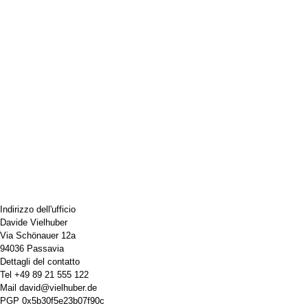
Indirizzo dell'ufficio
Davide Vielhuber
Via Schönauer 12a
94036 Passavia
Dettagli del contatto
Tel
+49 89 21 555 122
Mail
david@vielhuber.de
PGP
0x5b30f5e23b07f90c