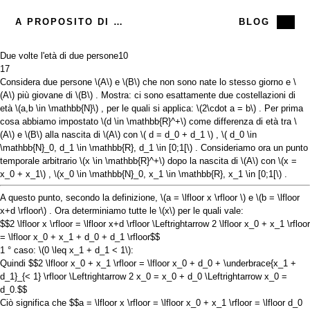
A PROPOSITO DI ME
BLOG
Due volte l'età di due persone
10
17
Considera due persone
\(A\)
e
\(B\)
che non sono nate lo stesso giorno e
\
(A\)
più giovane di
\(B\)
. Mostra: ci sono esattamente due costellazioni di
età
\(a,b \in \mathbb{N}\)
, per le quali si applica:
\(2\cdot a = b\)
. Per prima
cosa abbiamo impostato
\(d \in \mathbb{R}^+\)
come differenza di età tra
\
(A\)
e
\(B\)
alla nascita di
\(A\)
con
\( d = d_0 + d_1 \)
,
\( d_0 \in
\mathbb{N}_0, d_1 \in \mathbb{R}, d_1 \in [0;1[\)
. Consideriamo ora un punto
temporale arbitrario
\(x \in \mathbb{R}^+\)
dopo la nascita di
\(A\)
con
\(x =
x_0 + x_1\)
,
\(x_0 \in \mathbb{N}_0, x_1 \in \mathbb{R}, x_1 \in [0;1[\)
.
A questo punto, secondo la definizione,
\(a = \lfloor x \rfloor \)
e
\(b = \lfloor
x+d \rfloor\)
. Ora determiniamo tutte le
\(x\)
per le quali vale:
$$2 \lfloor x \rfloor = \lfloor x+d \rfloor \Leftrightarrow 2 \lfloor x_0 + x_1 \rfloor
= \lfloor x_0 + x_1 + d_0 + d_1 \rfloor$$
1 ° caso:
\(0 \leq x_1 + d_1 < 1\)
:
Quindi
$$2 \lfloor x_0 + x_1 \rfloor = \lfloor x_0 + d_0 + \underbrace{x_1 +
d_1}_{< 1} \rfloor \Leftrightarrow 2 x_0 = x_0 + d_0 \Leftrightarrow x_0 =
d_0.$$
Ciò significa che
$$a = \lfloor x \rfloor = \lfloor x_0 + x_1 \rfloor = \lfloor d_0