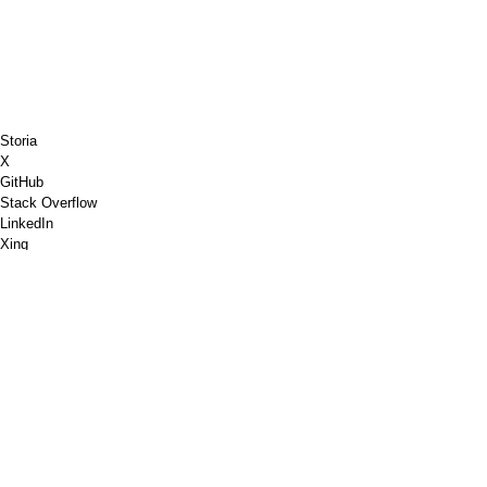
Storia
X
GitHub
Stack Overflow
LinkedIn
Xing
Scacchi.com
Offrimi un caffè
PayPal
Google Maps
Youtube
Bacheca
Pinterest
Spotify
Dribbble
Shopware
PGP