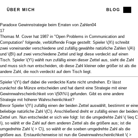
ÜBER MICH
BLOG
Paradoxe Gewinnstrategie beim Erraten von Zahlen
04
17
Thomas M. Cover hat 1987 in "Open Problems in Communication and
Computation" folgende,
verblüffende Frage
gestellt: Spieler
\(X\)
schreibt
zwei voneinander verschiedene und zufällig gewählte natürliche Zahlen
\(A\)
und
\(B\)
auf zwei verschiedene Zettel und legt diese verdeckt auf einen
Tisch. Spieler
\(Y\)
wählt nun zufällig einen dieser Zettel aus, sieht die Zahl
und muss sich nun entscheiden, ob diese Zahl kleiner oder größer ist als die
andere Zahl, die noch verdeckt auf dem Tisch liegt.
Spieler
\(Y\)
darf dabei die verdeckte Karte nicht umdrehen. Er lässt
zunächst die Münze entscheiden und hat damit eine Strategie mit einer
Gewinnwahrscheinlichkeit von
\(50\%\)
gefunden. Gibt es eine andere
Strategie mit höherer Wahrscheinlichkeit?
Bevor Spieler
\(Y\)
zufällig einen der beiden Zettel auswählt, bestimmt er eine
beliebige natürliche Zahl
\(C\)
. Anschließend dreht er zufällig einen der beiden
Zettel um. Nun entscheidet er sich wie folgt: Ist die umgedrehte Zahl
\( \leq C
\)
, so wählt er die Zahl auf dem anderen Zettel als die größere aus; ist die
umgedrehte Zahl
\( > C\)
, so wählt er die soeben umgedrehte Zahl als die
größere aus. Erstaunlicherweise ist nun die Gewinnwahrscheinlichkeit
\( >