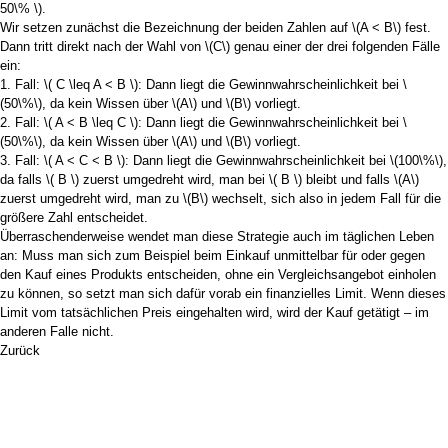
50\% \)
.
Wir setzen zunächst die Bezeichnung der beiden Zahlen auf
\(A < B\)
fest.
Dann tritt direkt nach der Wahl von
\(C\)
genau einer der drei folgenden Fälle
ein:
1. Fall:
\( C \leq A < B \)
: Dann liegt die Gewinnwahrscheinlichkeit bei
\
(50\%\)
, da kein Wissen über
\(A\)
und
\(B\)
vorliegt.
2. Fall:
\( A < B \leq C \)
: Dann liegt die Gewinnwahrscheinlichkeit bei
\
(50\%\)
, da kein Wissen über
\(A\)
und
\(B\)
vorliegt.
3. Fall:
\( A < C < B \)
: Dann liegt die Gewinnwahrscheinlichkeit bei
\(100\%\)
,
da falls
\( B \)
zuerst umgedreht wird, man bei
\( B \)
bleibt und falls
\(A\)
zuerst umgedreht wird, man zu
\(B\)
wechselt, sich also in jedem Fall für die
größere Zahl entscheidet.
Überraschenderweise wendet man diese Strategie auch im täglichen Leben
an: Muss man sich zum Beispiel beim Einkauf unmittelbar für oder gegen
den Kauf eines Produkts entscheiden, ohne ein Vergleichsangebot einholen
zu können, so setzt man sich dafür vorab ein finanzielles Limit. Wenn dieses
Limit vom tatsächlichen Preis eingehalten wird, wird der Kauf getätigt – im
anderen Falle nicht.
Zurück