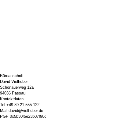
Büroanschrift
David Vielhuber
Schönauerweg 12a
94036 Passau
Kontaktdaten
Tel
+49 89 21 555 122
Mail
david@vielhuber.de
PGP
0x5b30f5e23b07f90c