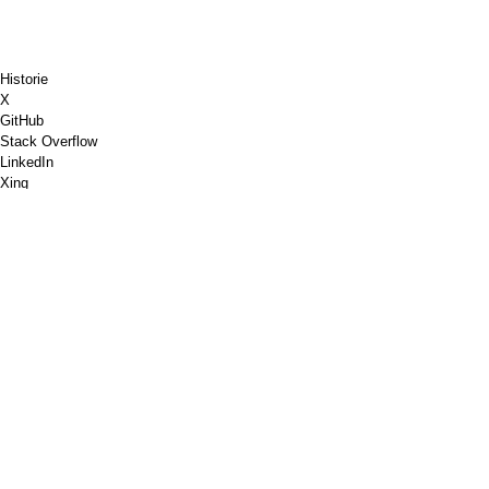
Historie
X
GitHub
Stack Overflow
LinkedIn
Xing
Chess.com
Buy Me a Coffee
PayPal
Google Maps
YouTube
Pinboard
Pinterest
Spotify
Dribbble
Shopware
PGP
W3C Markup Validation
Google PageSpeed Insights
RSS