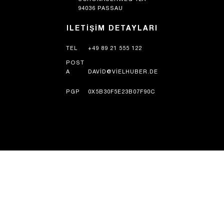
94036 PASSAU
ILETIŞIM DETAYLARI
TEL
+49 89 21 555 122
POST
A
DAVID@VIELHUBER.DE
PGP
0X5B30F5E23B07F90C
TARIH