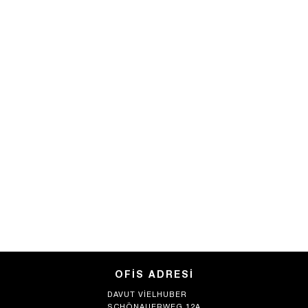
OFIS ADRESI
DAVUT VIELHUBER
SCHÖNAUERWEG 12A