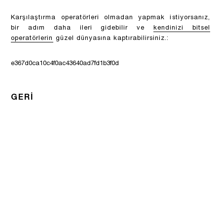
Karşılaştırma operatörleri olmadan yapmak istiyorsanız,
bir adım daha ileri gidebilir ve
kendinizi bitsel
operatörlerin
güzel dünyasına kaptırabilirsiniz.:
e367d0ca10c4f0ac43640ad7fd1b3f0d
GERI