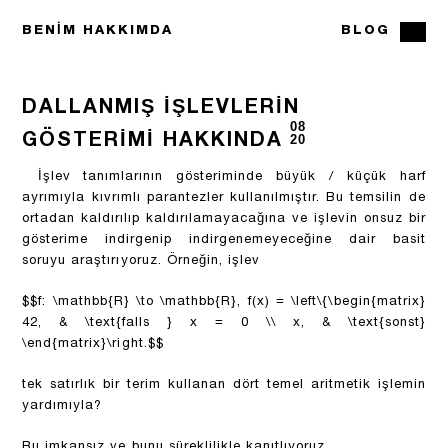
BENIM HAKKIMDA
BLOG
DALLANMIŞ IŞLEVLERIN
08
GÖSTERIMI HAKKINDA
20
İşlev tanımlarının gösteriminde büyük / küçük harf
ayrımıyla kıvrımlı parantezler kullanılmıştır. Bu temsilin de
ortadan kaldırılıp kaldırılamayacağına ve işlevin onsuz bir
gösterime indirgenip indirgenemeyeceğine dair basit
soruyu araştırıyoruz. Örneğin, işlev
$$f: \mathbb{R} \to \mathbb{R}, f(x) = \left\{\begin{matrix}
42, & \text{falls } x = 0 \\ x, & \text{sonst}
\end{matrix}\right.$$
tek satırlık bir terim kullanan dört temel aritmetik işlemin
yardımıyla?
Bu imkansız ve bunu süreklilikle kanıtlıyoruz.