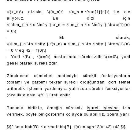
\((x_n)\)
dizisini
\((x_n)\)
\(x_n = \frac{1}{n}\)
ile ele
alıyoruz. Bu dizi için
\( \lim_{ n \to \infty } x_n = \lim_{ n \to \infty } \frac{1}{n}
= 0\)
. Ek olarak,
\(\lim_{ n \to \infty } f(x_n) = \lim_{ n \to \infty } \frac{1}{n}
= 0 \neq 42 = f(0)\)
. Yani
\(f\)
,
\(x=0\)
noktasında süreksizdir
\(x=0\)
yani
genel olarak süreksizdir.
Zincirleme cümleleri nedeniyle sürekli fonksiyonların
toplamı ve çarpımı tekrar sürekli olduğundan, dört temel
aritmetik işlemin yardımıyla yalnızca sürekli fonksiyonlar
(özellikle asla
\(f\)
) üretilebilir.
Bununla birlikte, örneğin süreksiz
işaret işlevine
izin
verirsek, böyle bir gösterimi kolayca bulabiliriz. Sonra yani
$$f: \mathbb{R} \to \mathbb{R}, f(x) = sgn^2(x-42)+42.$$