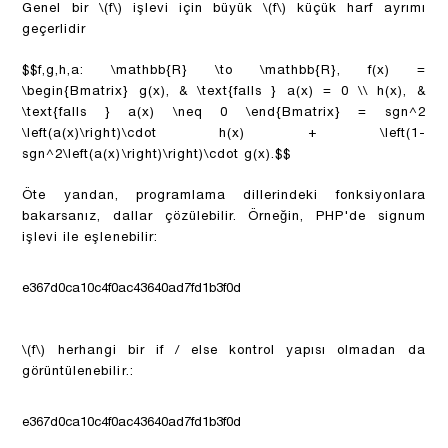
Genel bir
\(f\)
işlevi için büyük
\(f\)
küçük harf ayrımı
geçerlidir
$$f,g,h,a: \mathbb{R} \to \mathbb{R}, f(x) =
\begin{Bmatrix} g(x), & \text{falls } a(x) = 0 \\ h(x), &
\text{falls } a(x) \neq 0 \end{Bmatrix} = sgn^2
\left(a(x)\right)\cdot h(x) + \left(1-
sgn^2\left(a(x)\right)\right)\cdot g(x).$$
Öte yandan, programlama dillerindeki fonksiyonlara
bakarsanız, dallar çözülebilir. Örneğin, PHP'de signum
işlevi ile eşlenebilir:
e367d0ca10c4f0ac43640ad7fd1b3f0d
\(f\)
herhangi bir if / else kontrol yapısı olmadan da
görüntülenebilir.:
e367d0ca10c4f0ac43640ad7fd1b3f0d