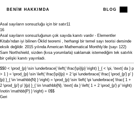
BENIM HAKKIMDA
BLOG
Asal sayıların sonsuzluğu için bir satır
11
16
Asal sayıların sonsuzluğunun çok sayıda kanıtı vardır - Elementler
Kitabı'ndan iyi bilinen
Öklid teoremi
, herhangi bir temel sayı teorisi dersinde
eksik değildir. 2015 yılında
American Mathematical Monthly'de (sayı 122)
Sam Northshield, sizden (kısa yorumlarla) saklamak istemediğim tek satırlık
bir çelişki kanıtı yayınladı.
$$0 < \prod_{p} \sin \underbrace{ \left( \frac{\pi}{p} \right) }_{ < \pi, \text{ da } p
> 1 } = \prod_{p} \sin \left( \frac{\pi}{p} + 2 \pi \underbrace{ \frac{ \prod_{p'} p' }
{p} }_{ \in \mathbb{N} } \right) = \prod_{p} \sin \left( \pi \underbrace{ \frac{ 1 +
2 \prod_{p'} p' }{p} }_{ \in \mathbb{N}, \text{ da } \left( 1 + 2 \prod_{p'} p' \right)
\notin \mathbb{P} } \right) = 0$$
Geri