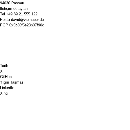
94036 Passau
Iletişim detayları
Tel
+49 89 21 555 122
Posta
david@vielhuber.de
PGP
0x5b30f5e23b07f90c
Tarih
X
GitHub
Yığın Taşması
LinkedIn
Xing
Satranç.com
Bana bir kahve al
PayPal
Google Haritalar
Youtube
Pinboard