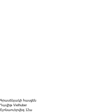
Գրասենյակի հասցեն
Դավիթ Vielhuber
Շյոնաուերվեգ 12ա