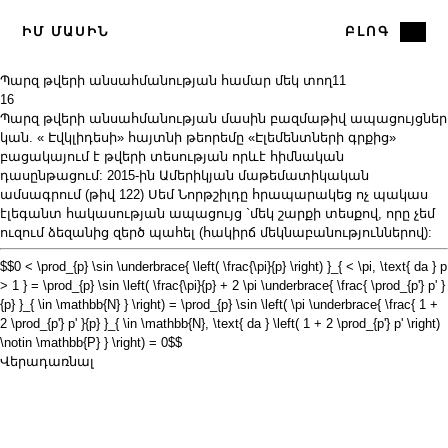
ԻՄ ՄԱՍԻՆ
ԲԼՈԳ
Պարզ թվերի անսահմանության համար մեկ տող
11
16
Պարզ թվերի անսահմանության մասին բազմաթիվ ապացույցներ
կան. «
Էվկլիդեսի»
հայտնի
թեորեմը
«Էլեմենտների գրքից»
բացակայում է թվերի տեսության որևէ հիմնական
դասընթացում: 2015-ին
Ամերիկյան մաթեմատիկական
ամսագրում (թիվ 122)
Սեմ Նորթշիլդը հրապարակեց ոչ պակաս
էլեգանտ հակասության ապացույց `մեկ շարքի տեսքով, որը չեմ
ուզում ձեզանից զերծ պահել (հակիրճ մեկնաբանություններով):
$$0 < \prod_{p} \sin \underbrace{ \left( \frac{\pi}{p} \right) }_{ < \pi, \text{ da } p
> 1 } = \prod_{p} \sin \left( \frac{\pi}{p} + 2 \pi \underbrace{ \frac{ \prod_{p'} p' }
{p} }_{ \in \mathbb{N} } \right) = \prod_{p} \sin \left( \pi \underbrace{ \frac{ 1 +
2 \prod_{p'} p' }{p} }_{ \in \mathbb{N}, \text{ da } \left( 1 + 2 \prod_{p'} p' \right)
\notin \mathbb{P} } \right) = 0$$
Վերադառնալ