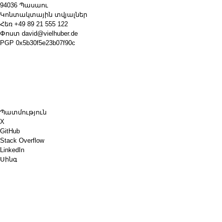
94036 Պասաու
Կոնտակտային տվյալներ
Հեռ
+49 89 21 555 122
Փոստ
david@vielhuber.de
PGP
0x5b30f5e23b07f90c
Պատմություն
X
GitHub
Stack Overflow
LinkedIn
Սինգ
Chess.com
Գնիր ինձ սուրճ
PayPal
Google Քարտեզներ
YouTube
Տախտակ