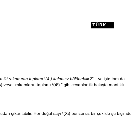
TÜRK
on iki rakamının toplamı
\(4\)
kalansız bölünebilir?"
– ve işte tam da
\)
veya "rakamların toplamı
\(4\)
" gibi cevaplar ilk bakışta mantıklı
udan çıkarılabilir. Her doğal sayı
\(X\)
benzersiz bir şekilde şu biçimde