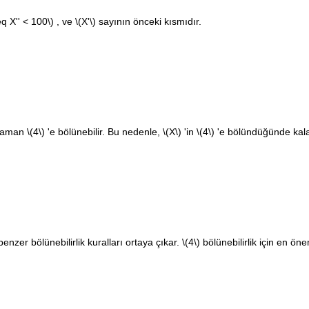
eq X'' < 100\)
, ve
\(X'\)
sayının önceki kısmıdır.
 zaman
\(4\)
'e bölünebilir. Bu nedenle,
\(X\)
'in
\(4\)
'e bölündüğünde kala
benzer bölünebilirlik kuralları ortaya çıkar.
\(4\)
bölünebilirlik için en öne