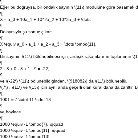
\]
Eğer bu doğruysa, bir ondalık sayının
\(11\)
modülüne göre basamak d
\[
X = a_0 + 10a_1 + 10^2a_2 + 10^3a_3 + \dots
\]
Dolayısıyla şu sonuç çıkar:
\[
X \equiv a_0 - a_1 + a_2 - a_3 + \dots \pmod{11}.
\]
Bir sayının
\(11\)
bölünebilmesi için, ardışık rakamlarının toplamının
\(1
\[
2 - 8 + 0 - 8 + 1 - 9 = -22,
\]
ve
\(-22\)
\(11\)
bölünebildiğinden,
\(918082\)
da
\(11\)
bölünebilir.
\(7\)
,
\(11\)
ve
\(13\)
için aynı anda geçerli olan kural daha da zariftir. B
\[
1001 = 7 \cdot 11 \cdot 13
\]
ve böylece
\[
1000 \equiv -1 \pmod{7}, \qquad
1000 \equiv -1 \pmod{11}, \qquad
1000 \equiv -1 \pmod{13}.