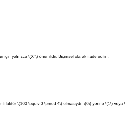
n için yalnızca
\(X''\)
önemlidir. Biçimsel olarak ifade edilir.:
mli faktör
\(100 \equiv 0 \pmod 4\)
olmasıydı.
\(0\)
yerine
\(1\)
veya
\