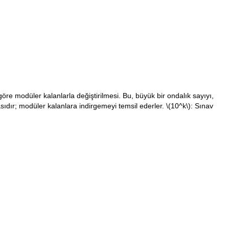
göre modüler kalanlarla değiştirilmesi. Bu, büyük bir ondalık sayıyı,
asıdır; modüler kalanlara indirgemeyi temsil ederler.
\(10^k\)
: Sınav