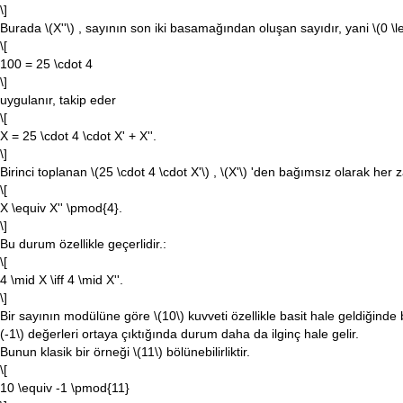
\]
Burada
\(X''\)
, sayının son iki basamağından oluşan sayıdır, yani
\(0 \l
\[
100 = 25 \cdot 4
\]
uygulanır, takip eder
\[
X = 25 \cdot 4 \cdot X' + X''.
\]
Birinci toplanan
\(25 \cdot 4 \cdot X'\)
,
\(X'\)
'den bağımsız olarak her
\[
X \equiv X'' \pmod{4}.
\]
Bu durum özellikle geçerlidir.:
\[
4 \mid X \iff 4 \mid X''.
\]
Bir sayının modülüne göre
\(10\)
kuvveti özellikle basit hale geldiğinde 
(-1\)
değerleri ortaya çıktığında durum daha da ilginç hale gelir.
Bunun klasik bir örneği
\(11\)
bölünebilirliktir.
\[
10 \equiv -1 \pmod{11}