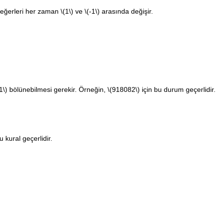
eğerleri her zaman
\(1\)
ve
\(-1\)
arasında değişir.
1\)
bölünebilmesi gerekir. Örneğin,
\(918082\)
için bu durum geçerlidir.
u kural geçerlidir.