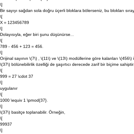
\]
Bir sayıyı sağdan sola doğru üçerli bloklara bölerseniz, bu blokları sırayl
\[
X = 123456789
\]
Dolayısıyla, eğer biri şunu düşünürse...
\[
789 - 456 + 123 = 456.
\]
Orijinal sayının
\(7\)
,
\(11\)
ve
\(13\)
modüllerine göre kalanları
\(456\)
i
\(37\)
bölünebilirlik özelliği de şaşırtıcı derecede zarif bir biçime sahipti
\[
999 = 27 \cdot 37
\]
uygulanır
\[
1000 \equiv 1 \pmod{37}.
\]
\(37\)
basitçe toplanabilir. Örneğin,
\[
99937
\]