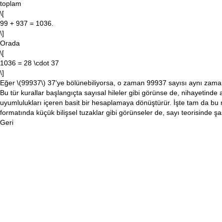
toplam
\[
99 + 937 = 1036.
\]
Orada
\[
1036 = 28 \cdot 37
\]
Eğer
\(99937\)
37'ye bölünebiliyorsa, o zaman 99937 sayısı aynı zam
Bu tür kurallar başlangıçta sayısal hileler gibi görünse de, nihayetinde
uyumlulukları içeren basit bir hesaplamaya dönüştürür. İşte tam da bu n
formatında küçük bilişsel tuzaklar gibi görünseler de, sayı teorisinde şaş
Geri