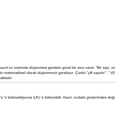
auch'un üzerinde düşünmesi gereken güzel bir soru vardı:
"Bir sayı, s
çin matematiksel olarak düşünmeniz gerekiyor. Çünkü "çift sayıdır", "
\(0
aktadır.
4\)
'e bölünebiliyorsa
\(4\)
'e bölünebilir. Kanıt, ondalık gösterimden doğr