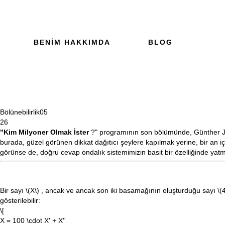
BENIM HAKKIMDA
BLOG
Bölünebilirlik
05
26
"Kim Milyoner Olmak İster
?" programının son bölümünde, Günther J
burada, güzel görünen dikkat dağıtıcı şeylere kapılmak yerine, bir an i
görünse de, doğru cevap ondalık sistemimizin basit bir özelliğinde yatm
Bir sayı
\(X\)
, ancak ve ancak son iki basamağının oluşturduğu sayı
\(
gösterilebilir:
\[
X = 100 \cdot X' + X''