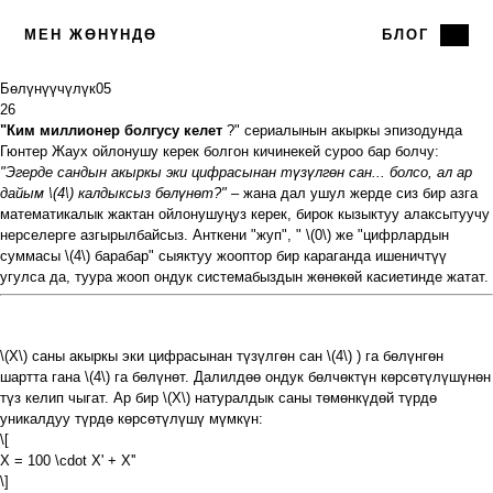
МЕН ЖӨНҮНДӨ
БЛОГ
Бөлүнүүчүлүк
05
26
"Ким миллионер болгусу келет
?" сериалынын акыркы эпизодунда
Гюнтер Жаух ойлонушу керек болгон кичинекей суроо бар болчу:
"Эгерде сандын акыркы эки цифрасынан түзүлгөн сан... болсо, ал ар
дайым
\(4\)
калдыксыз бөлүнөт?"
– жана дал ушул жерде сиз бир азга
математикалык жактан ойлонушуңуз керек, бирок кызыктуу алаксытуучу
нерселерге азгырылбайсыз. Анткени "жуп", "
\(0\)
же "цифрлардын
суммасы
\(4\)
барабар" сыяктуу жооптор бир караганда ишеничтүү
угулса да, туура жооп ондук системабыздын жөнөкөй касиетинде жатат.
\(X\)
саны акыркы эки цифрасынан түзүлгөн сан
\(4\)
) га бөлүнгөн
шартта гана
\(4\)
га бөлүнөт. Далилдөө ондук бөлчөктүн көрсөтүлүшүнөн
түз келип чыгат. Ар бир
\(X\)
натуралдык саны төмөнкүдөй түрдө
уникалдуу түрдө көрсөтүлүшү мүмкүн:
\[
X = 100 \cdot X' + X''
\]