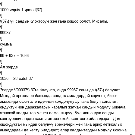
\[
1000 \equiv 1 \pmod{37}.
\]
\(37\)
үч сандын блокторун жөн гана кошсо болот. Мисалы,
\[
99937
\]
сумма
\[
99 + 937 = 1036.
\]
Ал жерде
\[
1036 = 28 \cdot 37
\]
Эгерде
\(99937\)
37ге бөлүнсө, анда 99937 саны да
\(37\)
бөлүнөт.
Мындай эрежелер башында сандык амалдардай көрүнөт, бирок
акырында ошол эле идеянын колдонулушу гана болуп саналат:
ондуктун чоң даражаларын каралып жаткан сандын модулу боюнча
жөнөкөй калдыктар менен алмаштыруу. Бул чоң ондук санды
конгруэнцияларды камтыган жөнөкөй эсептөөгө айландырат. Дал
ошондуктан мындай бөлүнүү эрежелери жөн гана арифметикалык
амалдардан да көптү билдирет; алар калдыктардын модулу боюнча