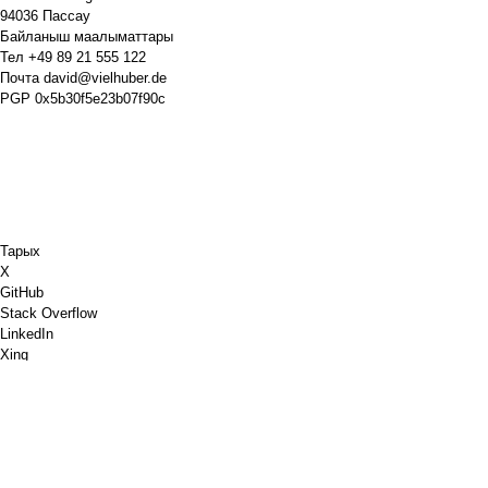
94036 Пассау
Байланыш маалыматтары
Тел
+49 89 21 555 122
Почта
david@vielhuber.de
PGP
0x5b30f5e23b07f90c
Тарых
X
GitHub
Stack Overflow
LinkedIn
Xing
Chess.com
Мага кофе сатып ал
PayPal
Google Карталары
YouTube
ПИН кароо