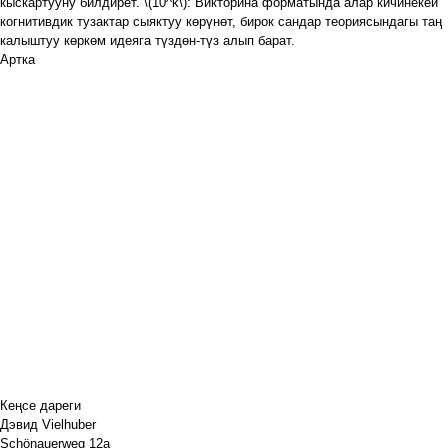
кыскартууну билдирет.
\(10^k\)
: Викторина форматында алар кичинекей
когнитивдик тузактар сыяктуу көрүнөт, бирок сандар теориясындагы таң
калыштуу көркөм идеяга түздөн-түз алып барат.
Артка
Кеңсе дареги
Дэвид Vielhuber
Schönauerweg 12a