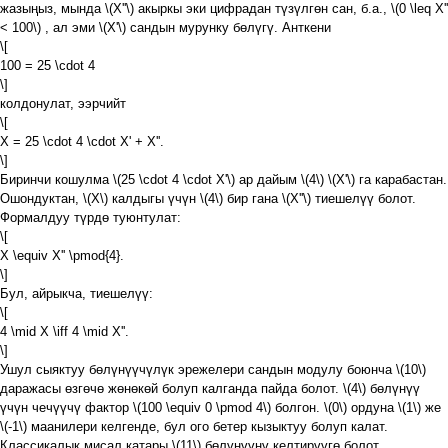
жазыңыз, мында
\(X''\)
акыркы эки цифрадан түзүлгөн сан, б.а.,
\(0 \leq X''
< 100\)
, ал эми
\(X'\)
сандын мурунку бөлүгү. Анткени
\[
100 = 25 \cdot 4
\]
колдонулат, ээрчийт
\[
X = 25 \cdot 4 \cdot X' + X''.
\]
Биринчи кошулма
\(25 \cdot 4 \cdot X'\)
ар дайым
\(4\)
\(X'\)
га карабастан.
Ошондуктан,
\(X\)
калдыгы үчүн
\(4\)
бир гана
\(X''\)
тиешелүү болот.
Формалдуу түрдө туюнтулат:
\[
X \equiv X'' \pmod{4}.
\]
Бул, айрыкча, тиешелүү:
\[
4 \mid X \iff 4 \mid X''.
\]
Ушул сыяктуу бөлүнүүчүлүк эрежелери сандын модулу боюнча
\(10\)
даражасы өзгөчө жөнөкөй болуп калганда пайда болот.
\(4\)
бөлүнүү
үчүн чечүүчү фактор
\(100 \equiv 0 \pmod 4\)
болгон.
\(0\)
ордуна
\(1\)
же
\(-1\)
маанилери келгенде, бул ого бетер кызыктуу болуп калат.
Классикалык мисал катары
\(11\)
бөлүнүүнү келтирүүгө болот.