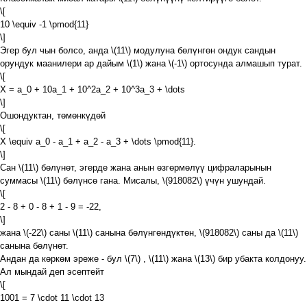
\[
10 \equiv -1 \pmod{11}
\]
Эгер бул чын болсо, анда
\(11\)
модулуна бөлүнгөн ондук сандын
орундук маанилери ар дайым
\(1\)
жана
\(-1\)
ортосунда алмашып турат.
\[
X = a_0 + 10a_1 + 10^2a_2 + 10^3a_3 + \dots
\]
Ошондуктан, төмөнкүдөй
\[
X \equiv a_0 - a_1 + a_2 - a_3 + \dots \pmod{11}.
\]
Сан
\(11\)
бөлүнөт, эгерде жана анын өзгөрмөлүү цифраларынын
суммасы
\(11\)
бөлүнсө гана. Мисалы,
\(918082\)
үчүн ушундай.
\[
2 - 8 + 0 - 8 + 1 - 9 = -22,
\]
жана
\(-22\)
саны
\(11\)
санына бөлүнгөндүктөн,
\(918082\)
саны да
\(11\)
санына бөлүнөт.
Андан да көркөм эреже - бул
\(7\)
,
\(11\)
жана
\(13\)
бир убакта колдонуу.
Ал мындай деп эсептейт
\[
1001 = 7 \cdot 11 \cdot 13