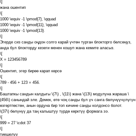
\]
жана ошентип
\[
1000 \equiv -1 \pmod{7}, \qquad
1000 \equiv -1 \pmod{11}, \qquad
1000 \equiv -1 \pmod{13}.
\]
Эгерде сиз санды оңдон солго карай үчтөн турган блокторго бөлсөңүз,
анда бул блокторду кезеги менен кошуп жана кемите аласыз.
\[
X = 123456789
\]
Ошентип, эгер бирөө карап көрсө
\[
789 - 456 + 123 = 456.
\]
Баштапкы сандын калдыгы
\(7\)
,
\(11\)
жана
\(13\)
модулуна жараша
\
(456\)
санындай эле. Демек, өтө чоң санды бул үч санга бөлүнүүчүлүгүн
өзгөртпөстөн, анын ордуна бир топ кичине санды колдонсо болот.
\(37\)
бөлүнүү да таң калыштуу түрдө көрктүү формага ээ.
\[
999 = 27 \cdot 37
\]
тиешелүү