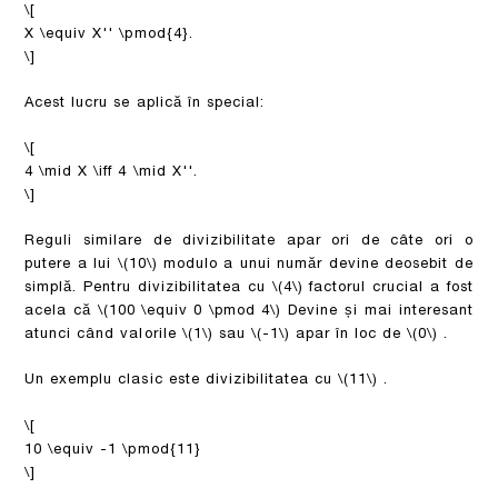
\[
X \equiv X'' \pmod{4}.
\]
Acest lucru se aplică în special:
\[
4 \mid X \iff 4 \mid X''.
\]
Reguli similare de divizibilitate apar ori de câte ori o
putere a lui
\(10\)
modulo a unui număr devine deosebit de
simplă. Pentru divizibilitatea cu
\(4\)
factorul crucial a fost
acela că
\(100 \equiv 0 \pmod 4\)
Devine și mai interesant
atunci când valorile
\(1\)
sau
\(-1\)
apar în loc de
\(0\)
.
Un exemplu clasic este divizibilitatea cu
\(11\)
.
\[
10 \equiv -1 \pmod{11}
\]