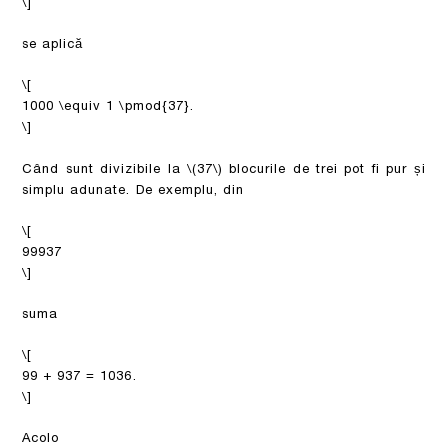
\]
se aplică
\[
1000 \equiv 1 \pmod{37}.
\]
Când sunt divizibile la
\(37\)
blocurile de trei pot fi pur și
simplu adunate. De exemplu, din
\[
99937
\]
suma
\[
99 + 937 = 1036.
\]
Acolo