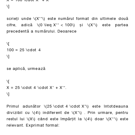
X = 100 \cdot X' + X''
\]
scrieți unde
\(X''\)
este numărul format din ultimele două
cifre, adică
\(0 \leq X'' < 100\)
și
\(X'\)
este partea
precedentă a numărului. Deoarece
\[
100 = 25 \cdot 4
\]
se aplică, urmează
\[
X = 25 \cdot 4 \cdot X' + X''.
\]
Primul adunător
\(25 \cdot 4 \cdot X'\)
este întotdeauna
divizibil cu
\(4\)
indiferent de
\(X'\)
. Prin urmare, pentru
restul lui
\(X\)
când este împărțit la
\(4\)
doar
\(X''\)
este
relevant. Exprimat formal: