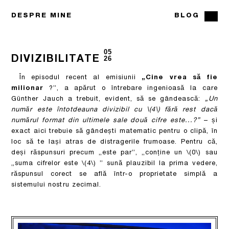
DESPRE MINE
BLOG
05
DIVIZIBILITATE
26
În episodul recent al emisiunii
„Cine vrea să fie
milionar
?”, a apărut o întrebare ingenioasă la care
Günther Jauch a trebuit, evident, să se gândească:
„Un
număr este întotdeauna divizibil cu
\(4\)
fără rest dacă
numărul format din ultimele sale două cifre este...?”
– și
exact aici trebuie să gândești matematic pentru o clipă, în
loc să te lași atras de distragerile frumoase. Pentru că,
deși răspunsuri precum „este par”, „conține un
\(0\)
sau
„suma cifrelor este
\(4\)
” sună plauzibil la prima vedere,
răspunsul corect se află într-o proprietate simplă a
sistemului nostru zecimal.