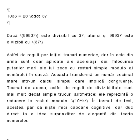
\[
1036 = 28 \cdot 37
\]
Dacă
\(99937\)
este divizibil cu 37, atunci și 99937 este
divizibil cu
\(37\)
.
Astfel de reguli par inițial trucuri numerice, dar în cele din
urmă sunt doar aplicații ale aceleiași idei: înlocuirea
puterilor mari ale lui zece cu resturi simple modulo al
numărului în cauză. Aceasta transformă un număr zecimal
mare într-un calcul simplu care implică congruențe.
Tocmai de aceea, astfel de reguli de divizibilitate sunt
mai mult decât simple trucuri aritmetice; ele reprezintă o
reducere la resturi modulo.
\(10^k\)
: În format de test,
acestea par ca niște mici capcane cognitive, dar duc
direct la o idee surprinzător de elegantă din teoria
numerelor.