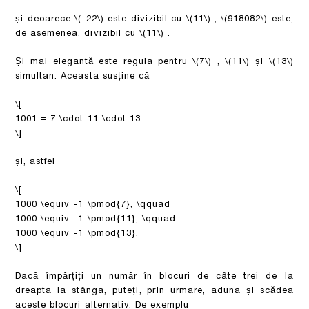
și deoarece
\(-22\)
este divizibil cu
\(11\)
,
\(918082\)
este,
de asemenea, divizibil cu
\(11\)
.
Și mai elegantă este regula pentru
\(7\)
,
\(11\)
și
\(13\)
simultan. Aceasta susține că
\[
1001 = 7 \cdot 11 \cdot 13
\]
și, astfel
\[
1000 \equiv -1 \pmod{7}, \qquad
1000 \equiv -1 \pmod{11}, \qquad
1000 \equiv -1 \pmod{13}.
\]
Dacă împărțiți un număr în blocuri de câte trei de la
dreapta la stânga, puteți, prin urmare, aduna și scădea
aceste blocuri alternativ. De exemplu