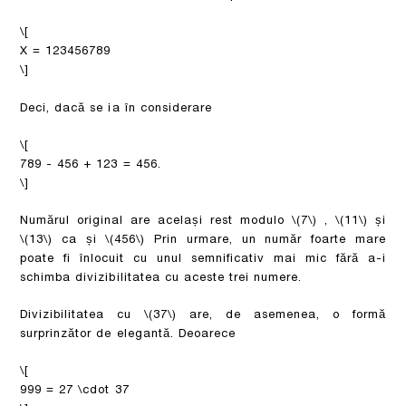
\[
X = 123456789
\]
Deci, dacă se ia în considerare
\[
789 - 456 + 123 = 456.
\]
Numărul original are același rest modulo
\(7\)
,
\(11\)
și
\(13\)
ca și
\(456\)
Prin urmare, un număr foarte mare
poate fi înlocuit cu unul semnificativ mai mic fără a-i
schimba divizibilitatea cu aceste trei numere.
Divizibilitatea cu
\(37\)
are, de asemenea, o formă
surprinzător de elegantă. Deoarece
\[
999 = 27 \cdot 37