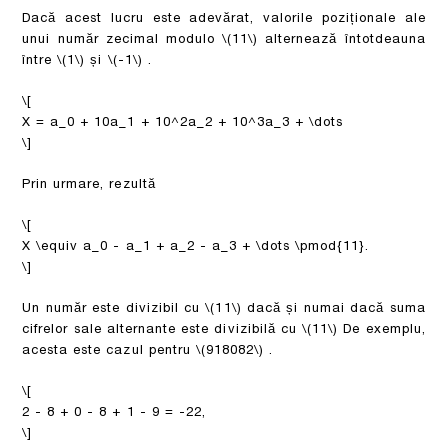
Dacă acest lucru este adevărat, valorile poziționale ale
unui număr zecimal modulo
\(11\)
alternează întotdeauna
între
\(1\)
și
\(-1\)
.
\[
X = a_0 + 10a_1 + 10^2a_2 + 10^3a_3 + \dots
\]
Prin urmare, rezultă
\[
X \equiv a_0 - a_1 + a_2 - a_3 + \dots \pmod{11}.
\]
Un număr este divizibil cu
\(11\)
dacă și numai dacă suma
cifrelor sale alternante este divizibilă cu
\(11\)
De exemplu,
acesta este cazul pentru
\(918082\)
.
\[
2 - 8 + 0 - 8 + 1 - 9 = -22,
\]