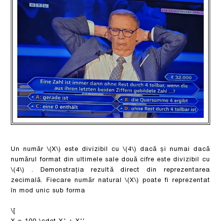
Un număr
\(X\)
este divizibil cu
\(4\)
dacă și numai dacă
numărul format din ultimele sale două cifre este divizibil cu
\(4\)
. Demonstrația rezultă direct din reprezentarea
zecimală. Fiecare număr natural
\(X\)
poate fi reprezentat
în mod unic sub forma
\[