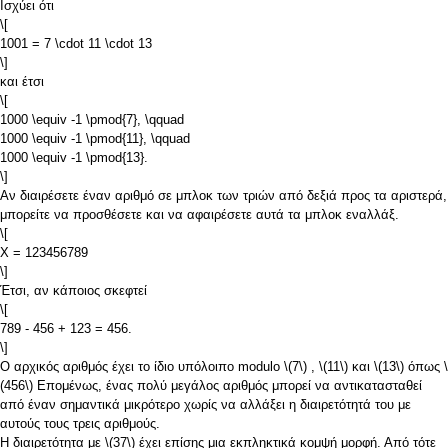
Ισχύει ότι
\[
1001 = 7 \cdot 11 \cdot 13
\]
και έτσι
\[
1000 \equiv -1 \pmod{7}, \qquad
1000 \equiv -1 \pmod{11}, \qquad
1000 \equiv -1 \pmod{13}.
\]
Αν διαιρέσετε έναν αριθμό σε μπλοκ των τριών από δεξιά προς τα αριστερά,
μπορείτε να προσθέσετε και να αφαιρέσετε αυτά τα μπλοκ εναλλάξ.
\[
X = 123456789
\]
Έτσι, αν κάποιος σκεφτεί
\[
789 - 456 + 123 = 456.
\]
Ο αρχικός αριθμός έχει το ίδιο υπόλοιπο modulo
\(7\)
,
\(11\)
και
\(13\)
όπως
\
(456\)
Επομένως, ένας πολύ μεγάλος αριθμός μπορεί να αντικατασταθεί
από έναν σημαντικά μικρότερο χωρίς να αλλάξει η διαιρετότητά του με
αυτούς τους τρεις αριθμούς.
Η διαιρετότητα με
\(37\)
έχει επίσης μια εκπληκτικά κομψή μορφή. Από τότε