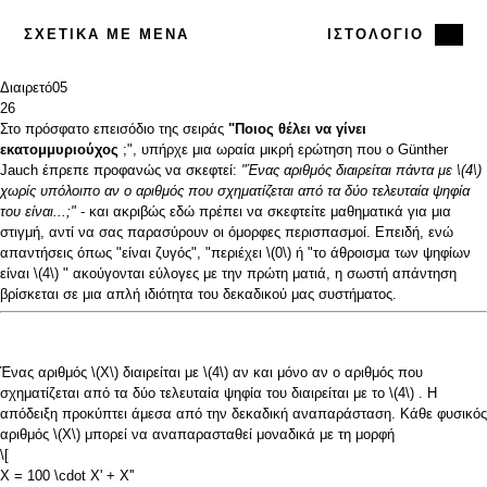
ΣΧΕΤΙΚΆ ΜΕ ΜΈΝΑ
ΙΣΤΟΛΌΓΙΟ
Διαιρετό
05
26
Στο πρόσφατο επεισόδιο της σειράς
"Ποιος θέλει να γίνει
εκατομμυριούχος
;", υπήρχε μια ωραία μικρή ερώτηση που ο Günther
Jauch έπρεπε προφανώς να σκεφτεί:
"Ένας αριθμός διαιρείται πάντα με
\(4\)
χωρίς υπόλοιπο αν ο αριθμός που σχηματίζεται από τα δύο τελευταία ψηφία
του είναι...;"
- και ακριβώς εδώ πρέπει να σκεφτείτε μαθηματικά για μια
στιγμή, αντί να σας παρασύρουν οι όμορφες περισπασμοί. Επειδή, ενώ
απαντήσεις όπως "είναι ζυγός", "περιέχει
\(0\)
ή "το άθροισμα των ψηφίων
είναι
\(4\)
" ακούγονται εύλογες με την πρώτη ματιά, η σωστή απάντηση
βρίσκεται σε μια απλή ιδιότητα του δεκαδικού μας συστήματος.
Ένας αριθμός
\(X\)
διαιρείται με
\(4\)
αν και μόνο αν ο αριθμός που
σχηματίζεται από τα δύο τελευταία ψηφία του διαιρείται με το
\(4\)
. Η
απόδειξη προκύπτει άμεσα από την δεκαδική αναπαράσταση. Κάθε φυσικός
αριθμός
\(X\)
μπορεί να αναπαρασταθεί μοναδικά με τη μορφή
\[
X = 100 \cdot X' + X''