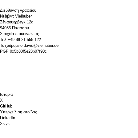
Διεύθυνση γραφείου
Ντέιβιντ Vielhuber
Σέναουερβεγκ 12α
94036 Πάσσαου
Στοιχεία επικοινωνίας
Τηλ
+49 89 21 555 122
Ταχυδρομείο
david@vielhuber.de
PGP
0x5b30f5e23b07f90c
Ιστορία
Χ
GitHub
Υπερχείλιση στοίβας
LinkedIn
Σινγκ
Chess.com
Κέρασέ μου έναν καφέ