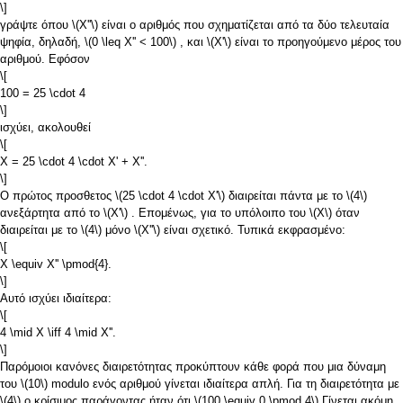
\]
γράψτε όπου
\(X''\)
είναι ο αριθμός που σχηματίζεται από τα δύο τελευταία
ψηφία, δηλαδή,
\(0 \leq X'' < 100\)
, και
\(X'\)
είναι το προηγούμενο μέρος του
αριθμού. Εφόσον
\[
100 = 25 \cdot 4
\]
ισχύει, ακολουθεί
\[
X = 25 \cdot 4 \cdot X' + X''.
\]
Ο πρώτος προσθετος
\(25 \cdot 4 \cdot X'\)
διαιρείται πάντα με το
\(4\)
ανεξάρτητα από το
\(X'\)
. Επομένως, για το υπόλοιπο του
\(X\)
όταν
διαιρείται με το
\(4\)
μόνο
\(X''\)
είναι σχετικό. Τυπικά εκφρασμένο:
\[
X \equiv X'' \pmod{4}.
\]
Αυτό ισχύει ιδιαίτερα:
\[
4 \mid X \iff 4 \mid X''.
\]
Παρόμοιοι κανόνες διαιρετότητας προκύπτουν κάθε φορά που μια δύναμη
του
\(10\)
modulo ενός αριθμού γίνεται ιδιαίτερα απλή. Για τη διαιρετότητα με
\(4\)
ο κρίσιμος παράγοντας ήταν ότι
\(100 \equiv 0 \pmod 4\)
Γίνεται ακόμη