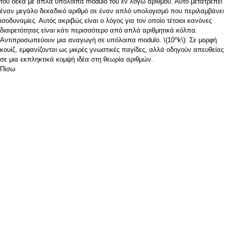
του δέκα με απλά υπόλοιπα modulo του εν λόγω αριθμού. Αυτό μετατρέπει
έναν μεγάλο δεκαδικό αριθμό σε έναν απλό υπολογισμό που περιλαμβάνει
ισοδυναμίες. Αυτός ακριβώς είναι ο λόγος για τον οποίο τέτοιοι κανόνες
διαιρετότητας είναι κάτι περισσότερο από απλά αριθμητικά κόλπα.
Αντιπροσωπεύουν μια αναγωγή σε υπόλοιπα modulo.
\(10^k\)
: Σε μορφή
κουίζ, εμφανίζονται ως μικρές γνωστικές παγίδες, αλλά οδηγούν απευθείας
σε μια εκπληκτικά κομψή ιδέα στη θεωρία αριθμών.
Πίσω