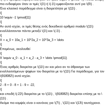
πιο ενδιαφέρον όταν οι τιμές
\(1\)
ή
\(-1\)
εμφανίζονται αντί για
\(0\)
.
Ένα κλασικό παράδειγμα είναι η διαιρετότητα με
\(11\)
.
\[
10 \equiv -1 \pmod{11}
\]
Αν αυτό ισχύει, οι τιμές θέσης ενός δεκαδικού αριθμού modulo
\(11\)
εναλλάσσονται πάντα μεταξύ
\(1\)
και
\(-1\)
.
\[
X = a_0 + 10a_1 + 10^2a_2 + 10^3a_3 + \dots
\]
Επομένως, ακολουθεί
\[
X \equiv a_0 - a_1 + a_2 - a_3 + \dots \pmod{11}.
\]
Ένας αριθμός διαιρείται με
\(11\)
αν και μόνο αν το άθροισμα των
εναλλασσόμενων ψηφίων του διαιρείται με το
\(11\)
Για παράδειγμα, για τον
\(918082\)
αυτό ισχύει.
\[
2 - 8 + 0 - 8 + 1 - 9 = -22,
\]
και επειδή
\(-22\)
διαιρείται με το
\(11\)
,
\(918082\)
διαιρείται επίσης με το
\
(11\)
.
Ακόμα πιο κομψός είναι ο κανόνας για
\(7\)
,
\(11\)
και
\(13\)
ταυτόχρονα.