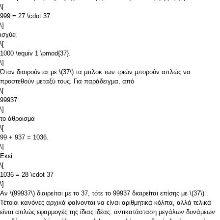
\[
999 = 27 \cdot 37
\]
ισχύει
\[
1000 \equiv 1 \pmod{37}.
\]
Όταν διαιρούνται με
\(37\)
τα μπλοκ των τριών μπορούν απλώς να
προστεθούν μεταξύ τους. Για παράδειγμα, από
\[
99937
\]
το άθροισμα
\[
99 + 937 = 1036.
\]
Εκεί
\[
1036 = 28 \cdot 37
\]
Αν
\(99937\)
διαιρείται με το 37, τότε το 99937 διαιρείται επίσης με
\(37\)
.
Τέτοιοι κανόνες αρχικά φαίνονται να είναι αριθμητικά κόλπα, αλλά τελικά
είναι απλώς εφαρμογές της ίδιας ιδέας: αντικατάσταση μεγάλων δυνάμεων