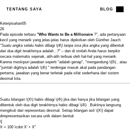
TENTANG SAYA
BLOG
Keterpisahan
05
26
Pada episode terbaru
"Who Wants to Be a Millionaire
?", ada pertanyaan
kecil yang menarik yang jelas-jelas harus dipikirkan oleh Günther Jauch:
"Suatu angka selalu habis dibagi
\(4\)
tanpa sisa jika angka yang dibentuk
dari dua digit terakhirnya adalah...?"
– dan di sinilah Anda harus berpikir
secara matematis sejenak, alih-alih terbuai oleh hal-hal yang menarik.
Karena meskipun jawaban seperti "adalah genap", "mengandung
\(0\)
, atau
"jumlah digitnya adalah
\(4\)
" terdengar masuk akal pada pandangan
pertama, jawaban yang benar terletak pada sifat sederhana dari sistem
desimal kita.
Suatu bilangan
\(X\)
habis dibagi
\(4\)
jika dan hanya jika bilangan yang
dibentuk oleh dua digit terakhirnya habis dibagi
\(4\)
. Buktinya langsung
mengikuti dari representasi desimal. Setiap bilangan asli
\(X\)
dapat
direpresentasikan secara unik dalam bentuk
\[
X = 100 \cdot X' + X''