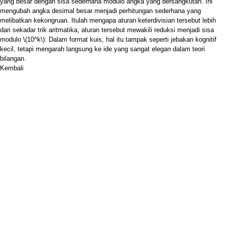
yang besar dengan sisa sederhana modulo angka yang bersangkutan. Ini
mengubah angka desimal besar menjadi perhitungan sederhana yang
melibatkan kekongruan. Itulah mengapa aturan keterdivisian tersebut lebih
dari sekadar trik aritmatika; aturan tersebut mewakili reduksi menjadi sisa
modulo
\(10^k\)
: Dalam format kuis, hal itu tampak seperti jebakan kognitif
kecil, tetapi mengarah langsung ke ide yang sangat elegan dalam teori
bilangan.
Kembali