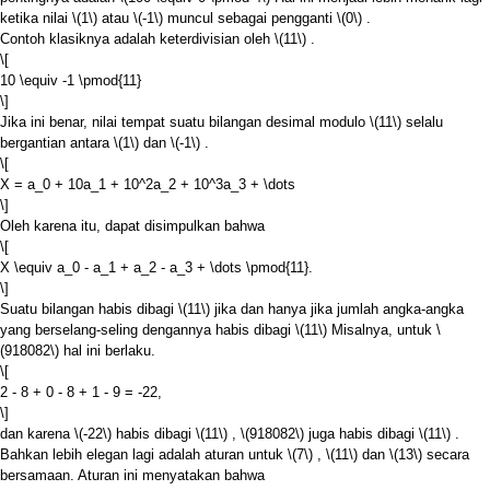
ketika nilai
\(1\)
atau
\(-1\)
muncul sebagai pengganti
\(0\)
.
Contoh klasiknya adalah keterdivisian oleh
\(11\)
.
\[
10 \equiv -1 \pmod{11}
\]
Jika ini benar, nilai tempat suatu bilangan desimal modulo
\(11\)
selalu
bergantian antara
\(1\)
dan
\(-1\)
.
\[
X = a_0 + 10a_1 + 10^2a_2 + 10^3a_3 + \dots
\]
Oleh karena itu, dapat disimpulkan bahwa
\[
X \equiv a_0 - a_1 + a_2 - a_3 + \dots \pmod{11}.
\]
Suatu bilangan habis dibagi
\(11\)
jika dan hanya jika jumlah angka-angka
yang berselang-seling dengannya habis dibagi
\(11\)
Misalnya, untuk
\
(918082\)
hal ini berlaku.
\[
2 - 8 + 0 - 8 + 1 - 9 = -22,
\]
dan karena
\(-22\)
habis dibagi
\(11\)
,
\(918082\)
juga habis dibagi
\(11\)
.
Bahkan lebih elegan lagi adalah aturan untuk
\(7\)
,
\(11\)
dan
\(13\)
secara
bersamaan. Aturan ini menyatakan bahwa