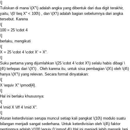
\]
Tuliskan di mana
\(X''\)
adalah angka yang dibentuk dari dua digit terakhir,
yaitu,
\(0 \leq X'' < 100\)
, dan
\(X'\)
adalah bagian sebelumnya dari angka
tersebut. Karena
\[
100 = 25 \cdot 4
\]
berlaku, mengikuti
\[
X = 25 \cdot 4 \cdot X' + X''.
\]
Suku pertama yang dijumlahkan
\(25 \cdot 4 \cdot X'\)
selalu habis dibagi
\
(4\)
terlepas dari
\(X'\)
. Oleh karena itu, untuk sisa pembagian
\(X\)
oleh
\(4\)
hanya
\(X''\)
yang relevan. Secara formal dinyatakan:
\[
X \equiv X'' \pmod{4}.
\]
Hal ini berlaku khususnya:
\[
4 \mid X \iff 4 \mid X''.
\]
Aturan keterdivisian serupa muncul setiap kali pangkat
\(10\)
modulo suatu
bilangan menjadi sangat sederhana. Untuk keterdivisian oleh
\(4\)
faktor
pentingnya adalah
\(100 \equiv 0 \pmod 4\)
Hal ini menjadi lebih menarik lagi