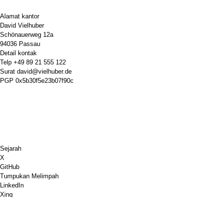
Alamat kantor
David Vielhuber
Schönauerweg 12a
94036 Passau
Detail kontak
Telp
+49 89 21 555 122
Surat
david@vielhuber.de
PGP
0x5b30f5e23b07f90c
Sejarah
X
GitHub
Tumpukan Melimpah
LinkedIn
Xing
Chess.com
Belikan Aku Kopi