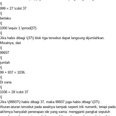
\[
999 = 27 \cdot 37
\]
berlaku
\[
1000 \equiv 1 \pmod{37}.
\]
Jika habis dibagi
\(37\)
blok tiga tersebut dapat langsung dijumlahkan.
Misalnya, dari
\[
99937
\]
jumlah
\[
99 + 937 = 1036.
\]
Di sana
\[
1036 = 28 \cdot 37
\]
Jika
\(99937\)
habis dibagi 37, maka 99937 juga habis dibagi
\(37\)
.
Aturan-aturan tersebut pada awalnya tampak seperti trik numerik, tetapi pada
akhirnya hanyalah penerapan ide yang sama: mengganti pangkat sepuluh