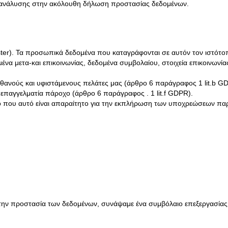
α ανάλυσης στην ακόλουθη δήλωση προστασίας δεδομένων.
ster). Τα προσωπικά δεδομένα που καταγράφονται σε αυτόν τον ιστότο
μένα μετα-και επικοινωνίας, δεδομένα συμβολαίου, στοιχεία επικοινων
ιθανούς και υφιστάμενους πελάτες μας (άρθρο 6 παράγραφος 1 lit.b G
παγγελματία πάροχο (άρθρο 6 παράγραφος . 1 lit.f GDPR).
 που αυτό είναι απαραίτητο για την εκπλήρωση των υποχρεώσεων παρο
 την προστασία των δεδομένων, συνάψαμε ένα συμβόλαιο επεξεργασίας