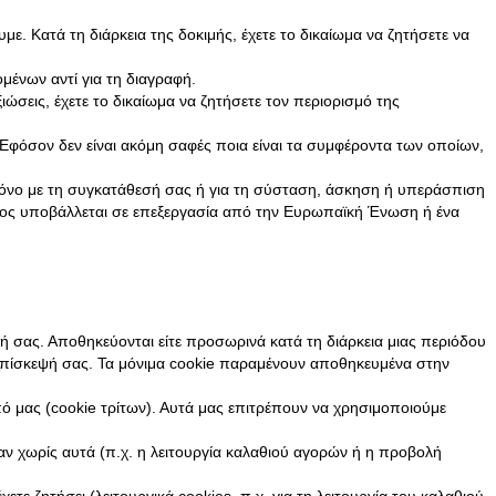
. Κατά τη διάρκεια της δοκιμής, έχετε το δικαίωμα να ζητήσετε να
ένων αντί για τη διαγραφή.
ιώσεις, έχετε το δικαίωμα να ζητήσετε τον περιορισμό της
φόσον δεν είναι ακόμη σαφές ποια είναι τα συμφέροντα των οποίων,
 μόνο με τη συγκατάθεσή σας ή για τη σύσταση, άσκηση ή υπεράσπιση
τος υποβάλλεται σε επεξεργασία από την Ευρωπαϊκή Ένωση ή ένα
ευή σας. Αποθηκεύονται είτε προσωρινά κατά τη διάρκεια μιας περιόδου
ν επίσκεψή σας. Τα μόνιμα cookie παραμένουν αποθηκευμένα στην
ό μας (cookie τρίτων). Αυτά μας επιτρέπουν να χρησιμοποιούμε
ύσαν χωρίς αυτά (π.χ. η λειτουργία καλαθιού αγορών ή η προβολή
τε ζητήσει (λειτουργικά cookies, π.χ. για τη λειτουργία του καλαθιού