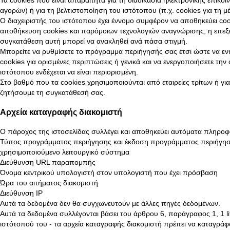
αγορών) ή για τη βελτιστοποίηση του ιστότοπου (π.χ. cookies για τη 
Ο διαχειριστής του ιστότοπου έχει έννομο συμφέρον να αποθηκεύει coo
αποθήκευση cookies και παρόμοιων τεχνολογιών αναγνώρισης, η επεξε
συγκατάθεση αυτή μπορεί να ανακληθεί ανά πάσα στιγμή.
Μπορείτε να ρυθμίσετε το πρόγραμμα περιήγησής σας έτσι ώστε να ενη
cookies για ορισμένες περιπτώσεις ή γενικά και να ενεργοποιήσετε τη
ιστότοπου ενδέχεται να είναι περιορισμένη.
Στο βαθμό που τα cookies χρησιμοποιούνται από εταιρείες τρίτων ή γ
ζητήσουμε τη συγκατάθεσή σας.
Αρχεία καταγραφής διακομιστή
Ο πάροχος της ιστοσελίδας συλλέγει και αποθηκεύει αυτόματα πληροφο
Τύπος προγράμματος περιήγησης και έκδοση προγράμματος περιήγη
χρησιμοποιούμενο λειτουργικό σύστημα
Διεύθυνση URL παραπομπής
Όνομα κεντρικού υπολογιστή στον υπολογιστή που έχει πρόσβαση
Ώρα του αιτήματος διακομιστή
Διεύθυνση IP
Αυτά τα δεδομένα δεν θα συγχωνευτούν με άλλες πηγές δεδομένων.
Αυτά τα δεδομένα συλλέγονται βάσει του άρθρου 6, παράγραφος 1, 1 li
ιστότοπού του - τα αρχεία καταγραφής διακομιστή πρέπει να καταγράφο