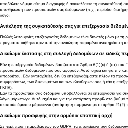
υποβάλετε νόμιμο αίτημα διαγραφής ή ανακαλέσετε τη συγκατάθεσή σα
αποθήκευση των προσωπικών σας δεδομένων (π.χ., περίοδοι διατήρηση
λόγοι.
Ανάκληση της συγκατάθεσής σας για επεξεργασία δεδομ
Πολλές λειτουργίες επεξεργασίας δεδομένων είναι δυνατές μόνο με τ
πραγματοποιήθηκε πριν από την ανάκληση παραμένει ανεπηρέαστη α
Δικαίωμα ένστασης στη συλλογή δεδομένων σε ειδικές περ
Εάν η επεξεργασία δεδομένων βασίζεται στο Άρθρο 6(1)(ε) ή (στ) του Γ
προσωπικών δεδομένων που σας αφορούν. Αυτό ισχύει και για την κατ
απορρήτου. Εάν αντιταχθείτε, δεν θα επεξεργαζόμαστε πλέον τα προσω
συμφερόντων, των δικαιωμάτων και των ελευθεριών σας ή εάν η επεξ
ΓΚΠΔ).
Εάν τα προσωπικά σας δεδομένα υποβάλλονται σε επεξεργασία για σκο
λόγω μάρκετινγκ. Αυτό ισχύει και για την κατάρτιση προφίλ στο βαθμό
σκοπούς άμεσου μάρκετινγκ (αντάρτηση σύμφωνα με το άρθρο 21(2) 
Δικαίωμα προσφυγής στην αρμόδια εποπτική αρχή
Σε περίπτωση παραβιάσεων του GDPR, τα υποκείμενα των δεδομένων έχ