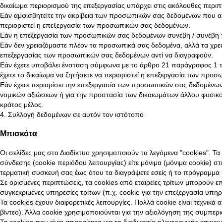
δικαίωμα περιορισμού της επεξεργασίας υπάρχει στις ακόλουθες περιπ
Εάν αμφισβητείτε την ακρίβεια των προσωπικών σας δεδομένων που απο
περιοριστεί η επεξεργασία των προσωπικών σας δεδομένων.
Εάν η επεξεργασία των προσωπικών σας δεδομένων συνέβη / συνέβη πα
Εάν δεν χρειαζόμαστε πλέον τα προσωπικά σας δεδομένα, αλλά τα χρειάζ
επεξεργασίας των προσωπικών σας δεδομένων αντί να διαγραφούν.
Εάν έχετε υποβάλει ένσταση σύμφωνα με το άρθρο 21 παράγραφος 1 το
έχετε το δικαίωμα να ζητήσετε να περιοριστεί η επεξεργασία των προ
Εάν έχετε περιορίσει την επεξεργασία των προσωπικών σας δεδομένων
νομικών αξιώσεων ή για την προστασία των δικαιωμάτων άλλου φυσι
κράτος μέλος.
4. Συλλογή δεδομένων σε αυτόν τον ιστότοπο
Μπισκότα
Οι σελίδες μας στο Διαδίκτυο χρησιμοποιούν τα λεγόμενα "cookies". Τα
σύνδεσης (cookie περιόδου λειτουργίας) είτε μόνιμα (μόνιμα cookie)
τερματική συσκευή σας έως ότου τα διαγράψετε εσείς ή το πρόγραμμα 
Σε ορισμένες περιπτώσεις, τα cookies από εταιρείες τρίτων μπορούν 
συγκεκριμένες υπηρεσίες τρίτων (π.χ. cookie για την επεξεργασία υπ
Τα cookies έχουν διαφορετικές λειτουργίες. Πολλά cookie είναι τεχνικ
βίντεο). Άλλα cookie χρησιμοποιούνται για την αξιολόγηση της συμπε
Τα cookies που είναι απαραίτητα για τη διαδικασία ηλεκτρονικής επικοι