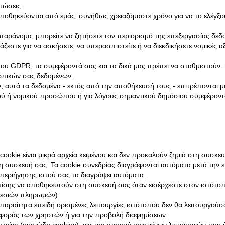
τώσεις:
θηκεύονται από εμάς, συνήθως χρειαζόμαστε χρόνο για να το ελέγξουμε
ράνομα, μπορείτε να ζητήσετε τον περιορισμό της επεξεργασίας δεδομ
εστε για να ασκήσετε, να υπερασπιστείτε ή να διεκδικήσετε νομικές αξ
υ GDPR, τα συμφέροντά σας και τα δικά μας πρέπει να σταθμιστούν. Ε
σωπικών σας δεδομένων.
, αυτά τα δεδομένα - εκτός από την αποθήκευσή τους - επιτρέπονται
κού ή νομικού προσώπου ή για λόγους σημαντικού δημόσιου συμφέρον
 cookie είναι μικρά αρχεία κειμένου και δεν προκαλούν ζημιά στη συσκ
 στη συσκευή σας. Τα cookie συνεδρίας διαγράφονται αυτόματα μετά τη
περιήγησης ιστού σας τα διαγράψει αυτόματα.
επίσης να αποθηκευτούν στη συσκευή σας όταν εισέρχεστε στον ιστότοπ
ηρεσιών πληρωμών).
ά απαραίτητα επειδή ορισμένες λειτουργίες ιστότοπου δεν θα λειτουργο
ριφοράς των χρηστών ή για την προβολή διαφημίσεων.
νωνίας (ουσιώδη cookies), για την παροχή ορισμένων λειτουργιών που έχε