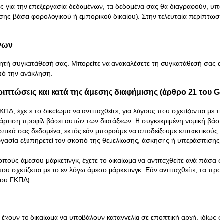
ς για την επεξεργασία δεδομένων, τα δεδομένα σας θα διαγραφούν, υπ
ς βάσει φορολογικού ή εμπορικού δικαίου). Στην τελευταία περίπτωση
ένων
η ρητή συγκατάθεσή σας. Μπορείτε να ανακαλέσετε τη συγκατάθεσή σας
πό την ανάκληση.
ιπτώσεις και κατά της άμεσης διαφήμισης (άρθρο 21 του 
ΚΠΔ, έχετε το δικαίωμα να αντιταχθείτε, για λόγους που σχετίζονται με
άρτιση προφίλ βάσει αυτών των διατάξεων. Η συγκεκριμένη νομική βάσ
πικά σας δεδομένα, εκτός εάν μπορούμε να αποδείξουμε επιτακτικούς 
εργασία εξυπηρετεί τον σκοπό της θεμελίωσης, άσκησης ή υπεράσπιση
πούς άμεσου μάρκετινγκ, έχετε το δικαίωμα να αντιταχθείτε ανά πάσα
 που σχετίζεται με το εν λόγω άμεσο μάρκετινγκ. Εάν αντιταχθείτε, τα
του ΓΚΠΔ).
ουν το δικαίωμα να υποβάλουν καταγγελία σε εποπτική αρχή, ιδίως σ