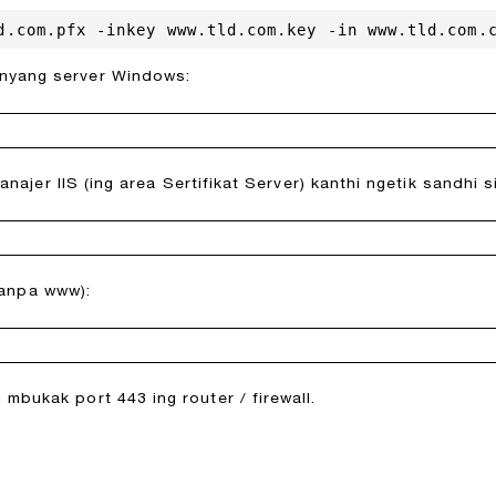
d.com.pfx -inkey www.tld.com.key -in www.tld.com.
enyang server Windows:
 Manajer IIS (ing area Sertifikat Server) kanthi ngetik sandh
 tanpa www):
mbukak port 443 ing router / firewall.