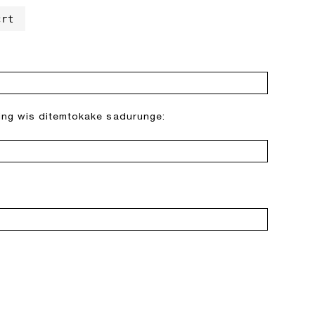
crt
i sing wis ditemtokake sadurunge: