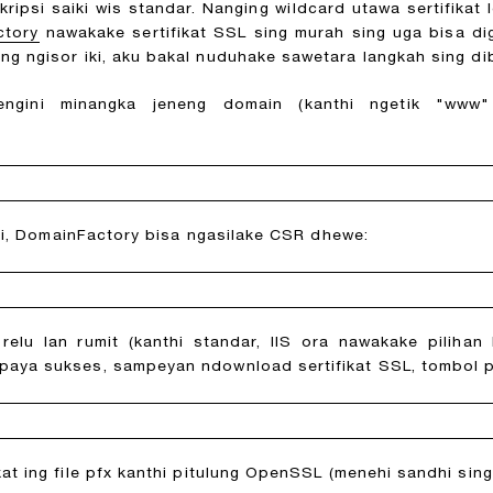
kripsi saiki wis standar. Nanging wildcard utawa sertifikat 
ctory
nawakake sertifikat SSL sing murah sing uga bisa di
Ing ngisor iki, aku bakal nuduhake sawetara langkah sing d
engini minangka jeneng domain (kanthi ngetik "www"
gini, DomainFactory bisa ngasilake CSR dhewe:
lu lan rumit (kanthi standar, IIS ora nawakake pilihan
paya sukses, sampeyan ndownload sertifikat SSL, tombol p
at ing file pfx kanthi pitulung OpenSSL (menehi sandhi sing