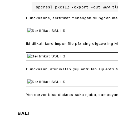
openssl pkcs12 -export -out www.tl
Pungkasane, sertifikat menengah diunggah m
Iki diikuti karo impor file pfx sing digawe ing
Pungkasan, atur ikatan (siji entri lan siji entri
Yen server bisa diakses saka njaba, sampeyan 
BALI