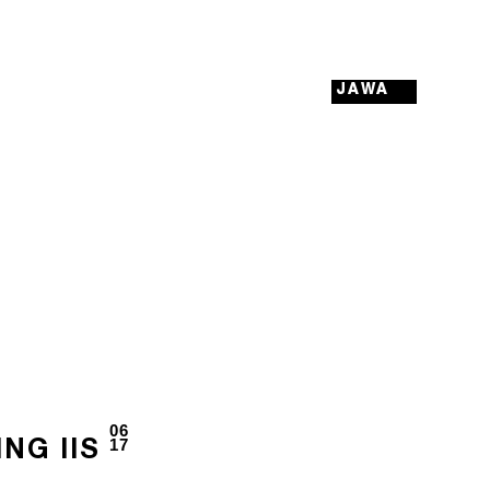
JAWA
06
17
NG IIS