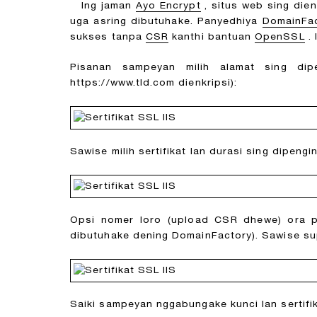
Ing jaman
Ayo Encrypt
, situs web sing dien
uga asring dibutuhake. Panyedhiya
DomainFa
sukses tanpa
CSR
kanthi bantuan
OpenSSL
. 
Pisanan sampeyan milih alamat sing dip
https://www.tld.com dienkripsi):
Sawise milih sertifikat lan durasi sing dipen
Opsi nomer loro (upload CSR dhewe) ora pre
dibutuhake dening DomainFactory). Sawise su
Saiki sampeyan nggabungake kunci lan sertifik