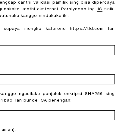
lengkap kanthi validasi pamilik sing bisa dipercaya
gunakake kanthi eksternal. Persiyapan ing
IIS
saiki
ibutuhake kanggo nindakake iki.
 supaya mengko kalorone https://tld.com lan
 kanggo ngasilake panjaluk enkripsi SHA256 sing
ribadi lan bundel CA penengah:
 aman):