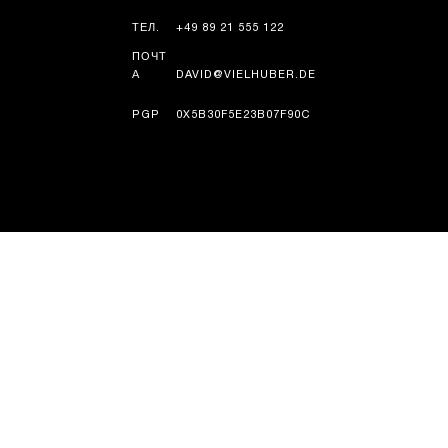
ТЕЛ.
+49 89 21 555 122
ПОЧТ
А
DAVID@VIELHUBER.DE
PGP
0X5B30F5E23B07F90C
ИСТОРИЯ