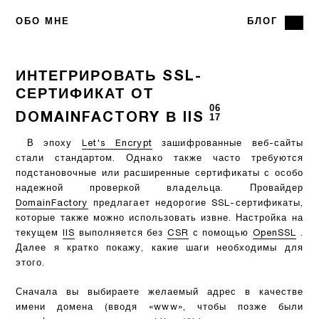
ОБО МНЕ
БЛОГ
ИНТЕГРИРОВАТЬ SSL-
СЕРТИФИКАТ ОТ
06
DOMAINFACTORY В IIS
17
В эпоху
Let's Encrypt
зашифрованные веб-сайты
стали стандартом. Однако также часто требуются
подстановочные или расширенные сертификаты с особо
надежной проверкой владельца. Провайдер
DomainFactory
предлагает недорогие SSL-сертификаты,
которые также можно использовать извне. Настройка на
текущем
IIS
выполняется без
CSR
с помощью
OpenSSL
.
Далее я кратко покажу, какие шаги необходимы для
этого.
Сначала вы выбираете желаемый адрес в качестве
имени домена (вводя «www», чтобы позже были