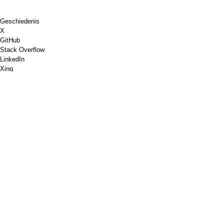
Geschiedenis
X
GitHub
Stack Overflow
LinkedIn
Xing
Schaken.nl
Koop mij een koffie
PayPal
Google Maps
YouTube
Prikbord
Pinterest
Spotify
Dribbelen
Shopware
PGP
Validatie van W3C-markeringen
Google PageSpeed-inzichten
RSS
Afdruk
Gegevensbescherming