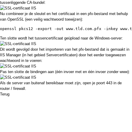
tussenliggende CA-bundel:
Nu combineer je de sleutel en het certificaat in een pfx-bestand met behulp
van OpenSSL (een veilig wachtwoord toewijzen):
openssl pkcs12 -export -out www.tld.com.pfx -inkey www.t
Ten slotte wordt het tussencertificaat geüpload naar de Windows-server:
Dit wordt gevolgd door het importeren van het pfx-bestand dat is gemaakt in
IIS Manager (in het gebied Servercertificaten) door het eerder toegewezen
wachtwoord in te voeren:
Pas ten slotte de bindingen aan (één invoer met en één invoer zonder www):
Als de server van buitenaf bereikbaar moet zijn, open je poort 443 in de
router / firewall.
Terug