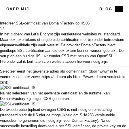
OVER MIJ
BLOG
Integreer SSL-certificaat van DomainFactory op IIS
06
17
In het tijdperk van
Let's Encrypt
zijn versleutelde websites nu standaard.
Maar ook jokertekens of uitgebreide certificaten met bijzonder betrouwbare
eigenaarsvalidatie zijn vaak vereist. De provider
DomainFactory
biedt
goedkope SSL-certificaten aan die ook extern kunnen worden gebruikt. De
setup op een huidige
IIS
lukt zonder
CSR
met behulp van
OpenSSL
.
Hieronder zal ik kort laten zien welke stappen hiervoor nodig zijn.
Selecteer eerst het gewenste adres als domeinnaam (door "www" in te
voeren zodat later zowel https://tld.com ​​als https://www.tld.com versleuteld
zijn):
Na het selecteren van het gewenste certificaat en de runtime, kan
DomainFactory zijn eigen CSR genereren:
De tweede optie (upload uw eigen CSR) is niet nodig en omslachtig
(standaard biedt de IIS niet de mogelijkheid om SHA256 versleutelde
verzoeken te genereren die nodig zijn voor DomainFactory). Na de
succesvolle bestelling download je het SSL-certificaat, de private key en de