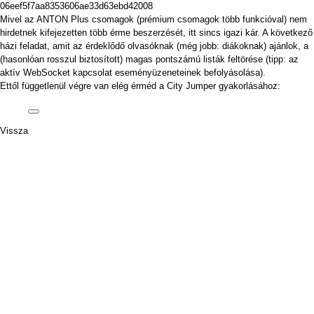
06eef5f7aa8353606ae33d63ebd42008
Mivel az ANTON Plus csomagok (prémium csomagok több funkcióval) nem
hirdetnek kifejezetten több érme beszerzését, itt sincs igazi kár. A következő
házi feladat, amit az érdeklődő olvasóknak (még jobb: diákoknak) ajánlok, a
(hasonlóan rosszul biztosított) magas pontszámú listák feltörése (tipp: az
aktív WebSocket kapcsolat eseményüzeneteinek befolyásolása).
Ettől függetlenül végre van elég érméd a City Jumper gyakorlásához:
Vissza