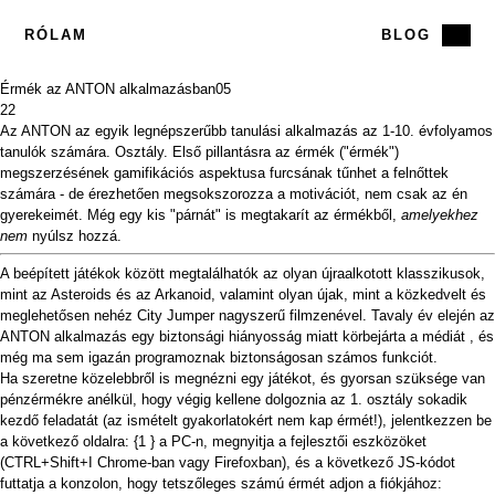
RÓLAM
BLOG
Érmék az ANTON alkalmazásban
05
22
Az
ANTON
az egyik legnépszerűbb tanulási alkalmazás az 1-10. évfolyamos
tanulók számára. Osztály. Első pillantásra az érmék ("érmék")
megszerzésének gamifikációs aspektusa furcsának tűnhet a felnőttek
számára - de érezhetően megsokszorozza a motivációt, nem csak az én
gyerekeimét. Még egy kis "párnát" is megtakarít az érmékből,
amelyekhez
nem
nyúlsz hozzá.
A beépített játékok között megtalálhatók az olyan újraalkotott klasszikusok,
mint az Asteroids és az Arkanoid, valamint olyan újak, mint a közkedvelt és
meglehetősen nehéz City Jumper nagyszerű filmzenével. Tavaly év elején az
ANTON alkalmazás egy biztonsági hiányosság miatt körbejárta
a médiát
, és
még ma sem igazán programoznak biztonságosan számos funkciót.
Ha szeretne közelebbről is megnézni egy játékot, és gyorsan szüksége van
pénzérmékre anélkül, hogy végig kellene dolgoznia az 1. osztály sokadik
kezdő feladatát (az ismételt gyakorlatokért nem kap érmét!), jelentkezzen be
a következő oldalra:
{1 }
a PC-n, megnyitja a fejlesztői eszközöket
(CTRL+Shift+I Chrome-ban vagy Firefoxban), és a következő JS-kódot
futtatja a konzolon, hogy tetszőleges számú érmét adjon a fiókjához: