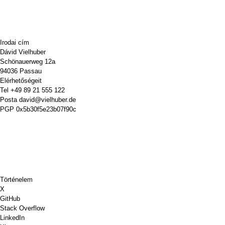
Irodai cím
Dávid Vielhuber
Schönauerweg 12a
94036 Passau
Elérhetőségeit
Tel
+49 89 21 555 122
Posta
david@vielhuber.de
PGP
0x5b30f5e23b07f90c
Történelem
X
GitHub
Stack Overflow
LinkedIn