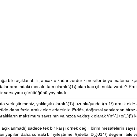
uğa bile açıklanabilir, ancak o kadar zordur ki nesiller boyu matematikç
ktalar arasındaki mesafe tam olarak
\(1\)
olan kaç çift nokta vardır? Pro
 bir varsayımı çürüttüğünü yayınladı.
ta yerleştirirseniz, yaklaşık olarak
\(1\)
uzunluğunda
\(n-1\)
aralık elde 
lçüde daha fazla aralık elde edersiniz. Erdős, doğrusal yapılardan bira
m aralıkların maksimum sayısının yalnızca yaklaşık olarak
\(n^{1+o(1)}\)
ka
açıklanmadı) sadece tek bir karşı örnek değil, birim mesafelerin sayıs
an yapılan daha sonraki bir iyileştirme,
\(\delta=0{,}014\)
değerini bile 