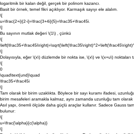
logaritmik bir kalan değil, gerçek bir polinom kazancı.
Basit bir örnek, temel fikri açıklıyor. Karmaşık sayıyı ele alalım.
\[
u=\frac{2+i}{2-i}=\frac{3+4i}{5}=\frac35+\frac45i.
\]
Bu sayının mutlak değeri
\(1\)
, çünkü
\[
\left|\frac35+\frac45i\right|=\sqrt{\left(\frac35\right)^2+\left(\frac45\right
\]
Dolayısıyla, eğer
\(x\)
düzlemde bir nokta ise,
\(x\)
ve
\(x+u\)
noktaları 
\[
0
\quad\text{und}\quad
\frac35+\frac45i
\]
Tam olarak bir birim uzaklıkta. Böylece bir sayı kuramı ifadesi, uzunlu
birim mesafeleri aramakla kalmaz, aynı zamanda uzunluğu tam olarak
Asıl yapı, önemli ölçüde daha güçlü araçlar kullanır. Sadece Gauss ta
bulunur:
\[
u=\frac{\alpha}{c(\alpha)}
\]