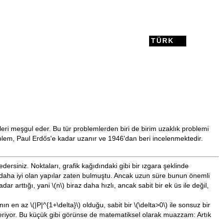
TÜRK
ileri meşgul eder. Bu tür problemlerden biri de birim uzaklık problemi
blem, Paul Erdős'e kadar uzanır ve 1946'dan beri incelenmektedir.
edersiniz. Noktaları, grafik kağıdındaki gibi bir ızgara şeklinde
z daha iyi olan yapılar zaten bulmuştu. Ancak uzun süre bunun önemli
dar arttığı, yani
\(n\)
biraz daha hızlı, ancak sabit bir ek üs ile değil,
ının en az
\(|P|^{1+\delta}\)
olduğu, sabit bir
\(\delta>0\)
ile sonsuz bir
veriyor. Bu küçük gibi görünse de matematiksel olarak muazzam: Artık