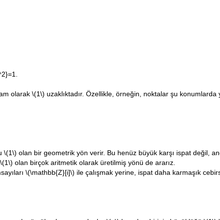
)^2}=1.
tam olarak
\(1\)
uzaklıktadır. Özellikle, örneğin, noktalar şu konumlarda 
ğu
\(1\)
olan bir geometrik yön verir. Bu henüz büyük karşı ispat değil, a
\(1\)
olan birçok aritmetik olarak üretilmiş yönü de ararız.
msayıları
\(\mathbb{Z}[i]\)
ile çalışmak yerine, ispat daha karmaşık cebirs