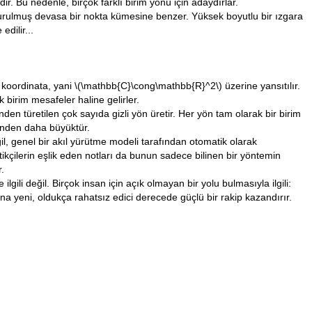
dir. Bu nedenle, birçok farklı birim yönü için adaydırlar.
urulmuş devasa bir nokta kümesine benzer. Yüksek boyutlu bir ızgara
dilir...
 koordinata, yani
\(\mathbb{C}\cong\mathbb{R}^2\)
üzerine yansıtılır.
irim mesafeler haline gelirler.
nden türetilen çok sayıda gizli yön üretir. Her yön tam olarak bir birim
ğinden daha büyüktür.
il, genel bir akıl yürütme modeli tarafından otomatik olarak
kçilerin eşlik eden notları da bunun sadece bilinen bir yöntemin
.
li değil. Birçok insan için açık olmayan bir yolu bulmasıyla ilgili:
na yeni, oldukça rahatsız edici derecede güçlü bir rakip kazandırır.