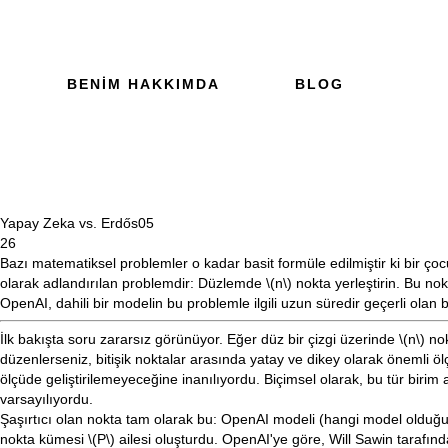
BENIM HAKKIMDA
BLOG
Yapay Zeka vs. Erdős
05
26
Bazı matematiksel problemler o kadar basit formüle edilmiştir ki bir çoc
olarak adlandırılan problemdir: Düzlemde
\(n\)
nokta yerleştirin. Bu no
OpenAI,
dahili bir modelin bu problemle ilgili uzun süredir geçerli olan
İlk bakışta soru zararsız görünüyor. Eğer düz bir çizgi üzerinde
\(n\)
nok
düzenlerseniz, bitişik noktalar arasında yatay ve dikey olarak önemli ö
ölçüde geliştirilemeyeceğine inanılıyordu. Biçimsel olarak, bu tür biri
varsayılıyordu.
Şaşırtıcı olan nokta tam olarak bu: OpenAI modeli (hangi model olduğu 
nokta kümesi
\(P\)
ailesi oluşturdu. OpenAI'ye göre, Will Sawin tarafınd