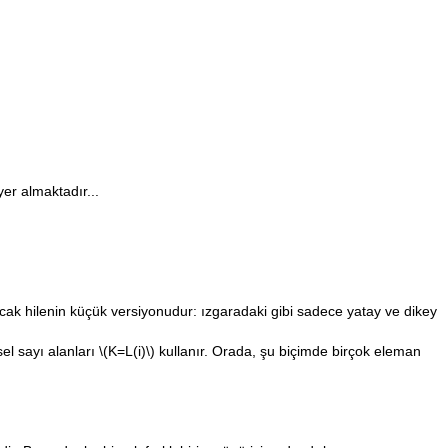
yer almaktadır...
ncak hilenin küçük versiyonudur: ızgaradaki gibi sadece yatay ve dikey
el sayı alanları
\(K=L(i)\)
kullanır. Orada, şu biçimde birçok eleman