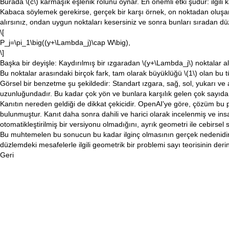
Burada
\(c\)
karmaşık eşlenik rolünü oynar. En önemli etki şudur: ilgil
Kabaca söylemek gerekirse, gerçek bir karşı örnek, on noktadan oluşa
alırsınız, ondan uygun noktaları kesersiniz ve sonra bunları sıradan düz
\[
P_j=\pi_1\big((y+\Lambda_j)\cap W\big),
\]
Başka bir deyişle: Kaydırılmış bir ızgaradan
\(y+\Lambda_j\)
noktalar al
Bu noktalar arasındaki birçok fark, tam olarak büyüklüğü
\(1\)
olan bu 
Görsel bir benzetme şu şekildedir: Standart ızgara, sağ, sol, yukarı ve aş
uzunluğundadır. Bu kadar çok yön ve bunlara karşılık gelen çok sayıda
Kanıtın nereden geldiği de dikkat çekicidir. OpenAI'ye göre, çözüm bu p
bulunmuştur. Kanıt daha sonra dahili ve harici olarak incelenmiş ve ins
otomatikleştirilmiş bir versiyonu olmadığını, ayrık geometri ile cebirse
Bu muhtemelen bu sonucun bu kadar ilginç olmasının gerçek nedenidir. Bu
düzlemdeki mesafelerle ilgili geometrik bir problemi sayı teorisinin de
Geri