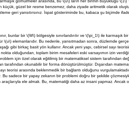
i karmaşık gömülmeler arasında, bu
\(u\)
ların her birinin büyüklüğü
\(1\)
'
n küçük, güzel bir resme benzemez; daha ziyade aritmetik olarak oluşt
leme geri yansıtırsınız. İspat gösteriminde bu, kabaca şu biçimde ifade e
ınır, bunlar bir
\(W\)
bölgesiyle sınırlandırılır ve
\(\pi_1\)
ile karmaşık bir
tür
\(u\)
elemanlarıdır. Bu nedenle, yansıtmadan sonra, düzlemde gerçek b
ağı gibi birkaç basit yön kullanır. Ancak yeni yapı, cebirsel sayı teorisi
 nokta olduğundan, toplam birim mesafeleri eski varsayımın izin verdi
roblem için özel olarak eğitilmiş bir matematiksel sistem tarafından değ
an tarafından okunabilir bir forma dönüştürülmüştür. Dışarıdan matemati
l sayı teorisi arasında beklenmedik bir bağlantı olduğunu vurgulamaktadır
 sadece bir yapay zekanın bir problemi doğru bir şekilde çözmesiyle ilgi
rin araçlarıyla ele almak. Bu, matematiği daha az insani yapmaz. Ancak o