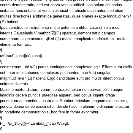
contra-demonstratio, sed est parva versio artificii: non solum distantias
unitarias horizontales et verticales sicut in reticulo quaeruntur, sed etiam
multas directiones arithmetice generatas, quae omnes exacte longitudinem
\
(1\)
habent.
Ipsa constructio instrumenta multo potentiora utitur. Loco ut solum cum
integris Gaussianis
\(\mathbb{Z}[i]\)
operetur, demonstratio campos
numerorum algebraicorum
\(K=L(i)\)
magis complicatos adhibet. Ibi, multa
elementa formae...
\[
u=\frac{\alpha}{c(\alpha)}
\]
constructum, ubi
\(c\)
partes coniugationis complexae agit. Effectus crucialis
est: inter imbricationes complexas pertinentes, hae
\(u\)
singulae
magnitudinem
\(1\)
habent. Ergo candidatae sunt pro multis directionibus
unitariis diversis.
Maxime ruditer dictum, verum contraexemplum non parvae pulchraeque
imaginis decem punctis praeditae apparet, sed potius ingenti grege
punctorum arithmetice constructo. Sumitur reticulum magnae dimensionis,
puncta idonea ex eo exscinditur, deinde haec in planum ordinarium proicitur.
In notatione demonstrationis, hoc fere in forma exprimitur...
\[
P_j=\pi_1\big((y+\Lambda_j)\cap W\big),
\]