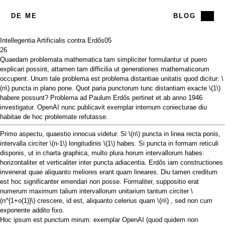
DE ME
BLOG
Intellegentia Artificialis contra Erdős
05
26
Quaedam problemata mathematica tam simpliciter formulantur ut puero
explicari possint, attamen tam difficilia ut generationes mathematicorum
occupent. Unum tale problema est problema distantiae unitatis quod dicitur:
\
(n\)
puncta in plano pone. Quot paria punctorum tunc distantiam exacte
\(1\)
habere possunt? Problema ad Paulum Erdős pertinet et ab anno 1946
investigatur.
OpenAI
nunc publicavit exemplar internum coniecturae diu
habitae de hoc problemate refutasse.
Primo aspectu, quaestio innocua videtur. Si
\(n\)
puncta in linea recta ponis,
intervalla circiter
\(n-1\)
longitudinis
\(1\)
habes. Si puncta in formam reticuli
disponis, ut in charta graphica, multo plura horum intervallorum habes:
horizontaliter et verticaliter inter puncta adiacentia. Erdős iam constructiones
invenerat quae aliquanto meliores erant quam lineares. Diu tamen creditum
est hoc significanter emendari non posse. Formaliter, suppositio erat
numerum maximum talium intervallorum unitarium tantum circiter
\
(n^{1+o(1)}\)
crescere, id est, aliquanto celerius quam
\(n\)
, sed non cum
exponente addito fixo.
Hoc ipsum est punctum mirum: exemplar OpenAI (quod quidem non