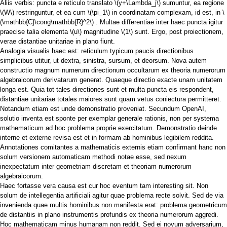
Aliis verbis: puncta e reticulo translato
\(y+\Lambda_j\)
sumuntur, ea regione
\(W\)
restringuntur, et ea cum
\(\pi_1\)
in coordinatam complexam, id est, in
\
(\mathbb{C}\cong\mathbb{R}^2\)
. Multae differentiae inter haec puncta igitur
praecise talia elementa
\(u\)
magnitudine
\(1\)
sunt. Ergo, post proiectionem,
verae distantiae unitariae in plano fiunt.
Analogia visualis haec est: reticulum typicum paucis directionibus
simplicibus utitur, ut dextra, sinistra, sursum, et deorsum. Nova autem
constructio magnum numerum directionum occultarum ex theoria numerorum
algebraicorum derivatarum generat. Quaeque directio exacte unam unitatem
longa est. Quia tot tales directiones sunt et multa puncta eis respondent,
distantiae unitariae totales maiores sunt quam vetus coniectura permitteret.
Notandum etiam est unde demonstratio proveniat. Secundum OpenAI,
solutio inventa est sponte per exemplar generale rationis, non per systema
mathematicum ad hoc problema proprie exercitatum. Demonstratio deinde
interne et externe revisa est et in formam ab hominibus legibilem reddita.
Annotationes comitantes a mathematicis externis etiam confirmant hanc non
solum versionem automaticam methodi notae esse, sed nexum
inexpectatum inter geometriam discretam et theoriam numerorum
algebraicorum.
Haec fortasse vera causa est cur hoc eventum tam interesting sit. Non
solum de intellegentia artificiali agitur quae problema recte solvit. Sed de via
invenienda quae multis hominibus non manifesta erat: problema geometricum
de distantiis in plano instrumentis profundis ex theoria numerorum aggredi.
Hoc mathematicam minus humanam non reddit. Sed ei novum adversarium,