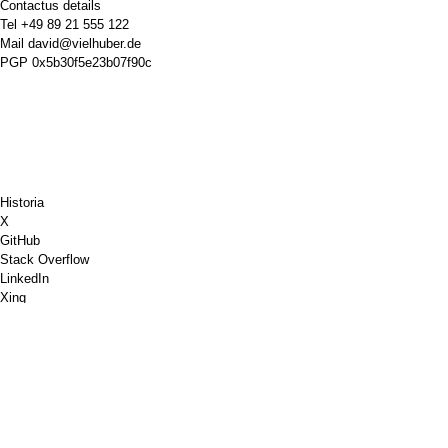
Contactus details
Tel
+49 89 21 555 122
Mail
david@vielhuber.de
PGP
0x5b30f5e23b07f90c
Historia
X
GitHub
Stack Overflow
LinkedIn
Xing
Chess.com
Eme Mihi Cafeum
PayPal
Google Maps
YouTube
Pinboard
Pinterest