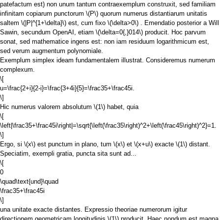
patefactum est) non unum tantum contraexemplum construxit, sed familiam
infinitam copiarum punctorum
\(P\)
quorum numerus distantiarum unitatis
saltem
\(|P|^{1+\delta}\)
est, cum fixo
\(\delta>0\)
. Emendatio posterior a Will
Sawin, secundum OpenAI, etiam
\(\delta=0{,}014\)
producit. Hoc parvum
sonat, sed mathematice ingens est: non iam residuum logarithmicum est,
sed verum augmentum polynomiale.
Exemplum simplex ideam fundamentalem illustrat. Consideremus numerum
complexum.
\[
u=\frac{2+i}{2-i}=\frac{3+4i}{5}=\frac35+\frac45i.
\]
Hic numerus valorem absolutum
\(1\)
habet, quia
\[
\left|\frac35+\frac45i\right|=\sqrt{\left(\frac35\right)^2+\left(\frac45\right)^2}=1.
\]
Ergo, si
\(x\)
est punctum in plano, tum
\(x\)
et
\(x+u\)
exacte
\(1\)
distant.
Speciatim, exempli gratia, puncta sita sunt ad...
\[
0
\quad\text{und}\quad
\frac35+\frac45i
\]
una unitate exacte distantes. Expressio theoriae numerorum igitur
directionem geometricam longitudinis
\(1\)
producit. Haec nondum est magna