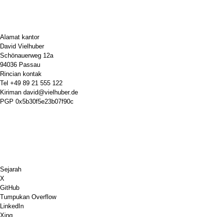
Alamat kantor
David Vielhuber
Schönauerweg 12a
94036 Passau
Rincian kontak
Tel
+49 89 21 555 122
Kiriman
david@vielhuber.de
PGP
0x5b30f5e23b07f90c
Sejarah
X
GitHub
Tumpukan Overflow
LinkedIn
Xing