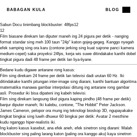
BABAGAN KULA
BLOG
Sabun Docu tinimbang blockbuster: 48fps
12
12
Film biasane direkam lan diputer maneh ing 24 pigura per detik - nanging
format standar sing meh 100 taun "24p" katon gojeg-gegeg. Kanggo nyegah
efek samping sing ora karu (contone jerking sing kuat sajrone panci kamera
medium-cepet) saka proyeksi 24fps, kerja wis suwe ditindakake kanthi dobel
tingkat pigura dadi 48 frame per detik lan liya-liyane.
Bedane kudu digawe antarane rong kasus:
Film sing direkam 24 frame per detik lan televisi dadi urutan 60 Hz. Iki
ditindakake kanthi pitungan inter-image sing diarani, kanthi bantuan algoritma
matematika manawa gambar interpolasi diitung ing antarane rong gambar
asli. Prosedur iki bisa dipateni ing kabeh televisi.
Film sing direkam langsung tikel pigura kaping pindho (48 frame per detik)
banjur diputer maneh; Iki kalebu, contone, "The Hobbit" Peter Jackson.
James Cameron, pelopor ora mung ing teknologi bioskop 3D, ngupayakake
tingkat bingkai sing luwih dhuwur 60 bingkai per detik: Avatar 2 mesthine
kudu nganggo hiper-realistis iki.
Ing kaloro kasus kasebut, ana efek aneh, efek sinetron sing diarani: Malah
blockbuster sing paling larang katon (paling ora kanggo aku) kaya sinetron