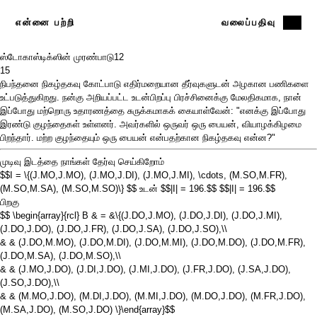
என்னை பற்றி
வலைப்பதிவு
ஸ்டோகாஸ்டிக்ஸின் முரண்பாடு
12
15
நிபந்தனை நிகழ்தகவு கோட்பாடு எதிர்மறையான தீர்வுகளுடன் அழகான பணிகளை
உட்படுத்துகிறது. நன்கு அறியப்பட்ட
உடன்பிறப்பு
பிரச்சினைக்கு மேலதிகமாக, நான்
இப்போது மற்றொரு உதாரணத்தை சுருக்கமாகக் கையாள்வேன்: "எனக்கு இப்போது
இரண்டு குழந்தைகள் உள்ளனர். அவர்களில் ஒருவர் ஒரு பையன், வியாழக்கிழமை
பிறந்தார். மற்ற குழந்தையும் ஒரு பையன் என்பதற்கான நிகழ்தகவு என்ன?"
முடிவு இடத்தை நாங்கள் தேர்வு செய்கிறோம்
$$I = \{(J.MO,J.MO), (J.MO,J.DI), (J.MO,J.MI), \cdots, (M.SO,M.FR),
(M.SO,M.SA), (M.SO,M.SO)\} $$
உடன்
$$|I| = 196.$$ $$|I| = 196.$$
பிறகு
$$ \begin{array}{rcl} B & = &\{(J.DO,J.MO), (J.DO,J.DI), (J.DO,J.MI),
(J.DO,J.DO), (J.DO,J.FR), (J.DO,J.SA), (J.DO,J.SO),\\
& & (J.DO,M.MO), (J.DO,M.DI), (J.DO,M.MI), (J.DO,M.DO), (J.DO,M.FR),
(J.DO,M.SA), (J.DO,M.SO),\\
& & (J.MO,J.DO), (J.DI,J.DO), (J.MI,J.DO), (J.FR,J.DO), (J.SA,J.DO),
(J.SO,J.DO),\\
& & (M.MO,J.DO), (M.DI,J.DO), (M.MI,J.DO), (M.DO,J.DO), (M.FR,J.DO),
(M.SA,J.DO), (M.SO,J.DO) \}\end{array}$$