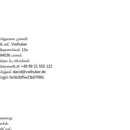
அலுவலக முகவரி
டேவிட் Vielhuber
ஷோனாவெக் 12a
94036 பாசாவ்
தொடர்பு விபரங்கள்
தொலைபேசி
+49 89 21 555 122
அஞ்சல்
david@vielhuber.de
பிஜிபி
0x5b30f5e23b07f90c
வரலாறு
எக்ஸ்
கிட்ஹப்