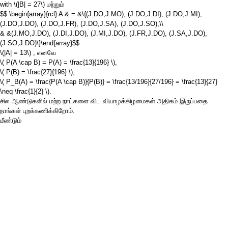
with
\(|B| = 27\)
மற்றும்
$$ \begin{array}{rcl} A & = &\{(J.DO,J.MO), (J.DO,J.DI), (J.DO,J.MI),
(J.DO,J.DO), (J.DO,J.FR), (J.DO,J.SA), (J.DO,J.SO),\\
& &(J.MO,J.DO), (J.DI,J.DO), (J.MI,J.DO), (J.FR,J.DO), (J.SA,J.DO),
(J.SO,J.DO)\}\end{array}$$
\(|A| = 13\)
, எனவே
\( P(A \cap B) = P(A) = \frac{13}{196} \)
,
\( P(B) = \frac{27}{196} \)
,
\( P_B(A) = \frac{P(A \cap B)}{P(B)} = \frac{13/196}{27/196} = \frac{13}{27}
\neq \frac{1}{2} \)
.
சில ஆண்டுகளில் மற்ற நாட்களை விட வியாழக்கிழமைகள் அதிகம் இருப்பதை
நாங்கள் புறக்கணிக்கிறோம்.
மீண்டும்