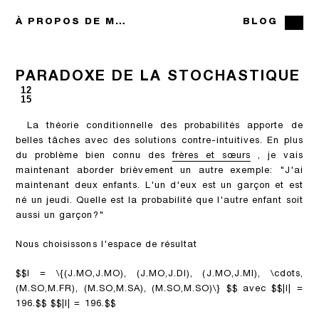
À PROPOS DE MOI
BLOG
PARADOXE DE LA STOCHASTIQUE
12
15
La théorie conditionnelle des probabilités apporte de
belles tâches avec des solutions contre-intuitives. En plus
du problème bien connu des
frères et sœurs
, je vais
maintenant aborder brièvement un autre exemple: "J'ai
maintenant deux enfants. L'un d'eux est un garçon et est
né un jeudi. Quelle est la probabilité que l'autre enfant soit
aussi un garçon?"
Nous choisissons l'espace de résultat
$$I = \{(J.MO,J.MO), (J.MO,J.DI), (J.MO,J.MI), \cdots,
(M.SO,M.FR), (M.SO,M.SA), (M.SO,M.SO)\} $$
avec
$$|I| =
196.$$ $$|I| = 196.$$