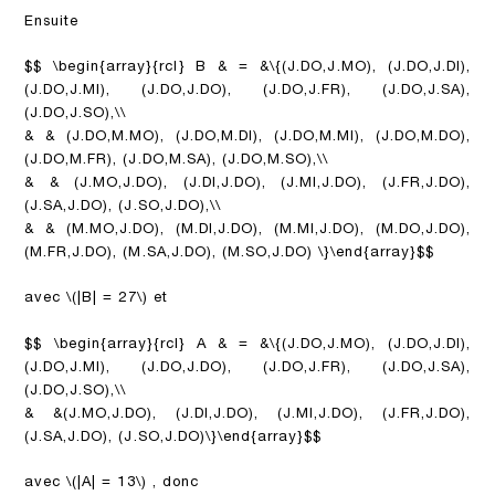
Ensuite
$$ \begin{array}{rcl} B & = &\{(J.DO,J.MO), (J.DO,J.DI),
(J.DO,J.MI), (J.DO,J.DO), (J.DO,J.FR), (J.DO,J.SA),
(J.DO,J.SO),\\
& & (J.DO,M.MO), (J.DO,M.DI), (J.DO,M.MI), (J.DO,M.DO),
(J.DO,M.FR), (J.DO,M.SA), (J.DO,M.SO),\\
& & (J.MO,J.DO), (J.DI,J.DO), (J.MI,J.DO), (J.FR,J.DO),
(J.SA,J.DO), (J.SO,J.DO),\\
& & (M.MO,J.DO), (M.DI,J.DO), (M.MI,J.DO), (M.DO,J.DO),
(M.FR,J.DO), (M.SA,J.DO), (M.SO,J.DO) \}\end{array}$$
avec
\(|B| = 27\)
et
$$ \begin{array}{rcl} A & = &\{(J.DO,J.MO), (J.DO,J.DI),
(J.DO,J.MI), (J.DO,J.DO), (J.DO,J.FR), (J.DO,J.SA),
(J.DO,J.SO),\\
& &(J.MO,J.DO), (J.DI,J.DO), (J.MI,J.DO), (J.FR,J.DO),
(J.SA,J.DO), (J.SO,J.DO)\}\end{array}$$
avec
\(|A| = 13\)
, donc