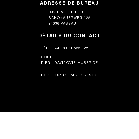
ADRESSE DE BUREAU
DAVID VIELHUBER
SCHÖNAUERWEG 12A
94036 PASSAU
DÉTAILS DU CONTACT
TÉL
+49 89 21 555 122
COUR
RIER
DAVID@VIELHUBER.DE
PGP
0X5B30F5E23B07F90C
HISTOIRE