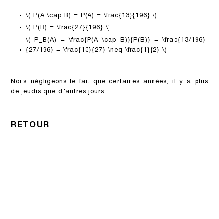
\( P(A \cap B) = P(A) = \frac{13}{196} \)
,
\( P(B) = \frac{27}{196} \)
,
\( P_B(A) = \frac{P(A \cap B)}{P(B)} = \frac{13/196}
{27/196} = \frac{13}{27} \neq \frac{1}{2} \)
.
Nous négligeons le fait que certaines années, il y a plus
de jeudis que d'autres jours.
RETOUR