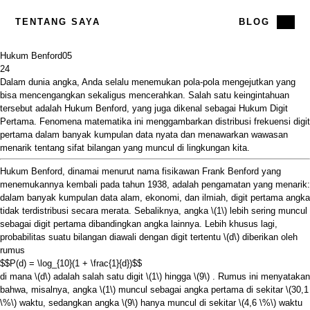
TENTANG SAYA
BLOG
Hukum Benford
05
24
Dalam dunia angka, Anda selalu menemukan pola-pola mengejutkan yang
bisa mencengangkan sekaligus mencerahkan. Salah satu keingintahuan
tersebut adalah Hukum Benford, yang juga dikenal sebagai Hukum Digit
Pertama. Fenomena matematika ini menggambarkan distribusi frekuensi digit
pertama dalam banyak kumpulan data nyata dan menawarkan wawasan
menarik tentang sifat bilangan yang muncul di lingkungan kita.
Hukum Benford, dinamai menurut nama fisikawan Frank Benford yang
menemukannya kembali pada tahun 1938, adalah pengamatan yang menarik:
dalam banyak kumpulan data alam, ekonomi, dan ilmiah, digit pertama angka
tidak terdistribusi secara merata. Sebaliknya, angka
\(1\)
lebih sering muncul
sebagai digit pertama dibandingkan angka lainnya. Lebih khusus lagi,
probabilitas suatu bilangan diawali dengan digit tertentu
\(d\)
diberikan oleh
rumus
$$P(d) = \log_{10}(1 + \frac{1}{d})$$
di mana
\(d\)
adalah salah satu digit
\(1\)
hingga
\(9\)
. Rumus ini menyatakan
bahwa, misalnya, angka
\(1\)
muncul sebagai angka pertama di sekitar
\(30,1
\%\)
waktu, sedangkan angka
\(9\)
hanya muncul di sekitar
\(4,6 \%\)
waktu