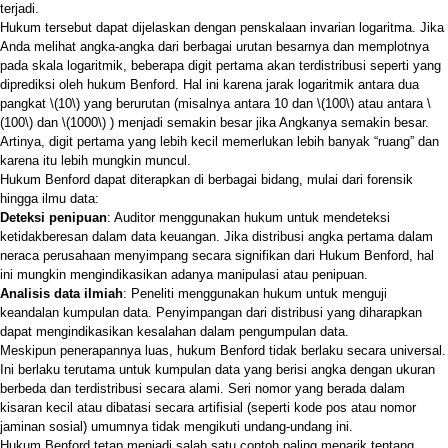
terjadi.
Hukum tersebut dapat dijelaskan dengan penskalaan invarian logaritma. Jika
Anda melihat angka-angka dari berbagai urutan besarnya dan memplotnya
pada skala logaritmik, beberapa digit pertama akan terdistribusi seperti yang
diprediksi oleh hukum Benford. Hal ini karena jarak logaritmik antara dua
pangkat
\(10\)
yang berurutan (misalnya antara 10 dan
\(100\)
atau antara
\
(100\)
dan
\(1000\)
) menjadi semakin besar jika Angkanya semakin besar.
Artinya, digit pertama yang lebih kecil memerlukan lebih banyak “ruang” dan
karena itu lebih mungkin muncul.
Hukum Benford dapat diterapkan di berbagai bidang, mulai dari forensik
hingga ilmu data:
Deteksi penipuan
: Auditor menggunakan hukum untuk mendeteksi
ketidakberesan dalam data keuangan. Jika distribusi angka pertama dalam
neraca perusahaan menyimpang secara signifikan dari Hukum Benford, hal
ini mungkin mengindikasikan adanya manipulasi atau penipuan.
Analisis data ilmiah
: Peneliti menggunakan hukum untuk menguji
keandalan kumpulan data. Penyimpangan dari distribusi yang diharapkan
dapat mengindikasikan kesalahan dalam pengumpulan data.
Meskipun penerapannya luas, hukum Benford tidak berlaku secara universal.
Ini berlaku terutama untuk kumpulan data yang berisi angka dengan ukuran
berbeda dan terdistribusi secara alami. Seri nomor yang berada dalam
kisaran kecil atau dibatasi secara artifisial (seperti kode pos atau nomor
jaminan sosial) umumnya tidak mengikuti undang-undang ini.
Hukum Benford tetap menjadi salah satu contoh paling menarik tentang