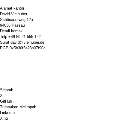
Alamat kantor
David Vielhuber
Schönauerweg 12a
94036 Passau
Detail kontak
Telp
+49 89 21 555 122
Surat
david@vielhuber.de
PGP
0x5b30f5e23b07f90c
Sejarah
X
GitHub
Tumpukan Melimpah
LinkedIn
Xing
Chess.com
Belikan Aku Kopi