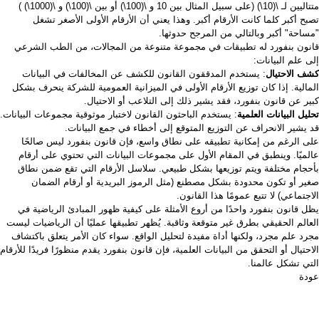
متتاليين لـ
\(10\)
(على سبيل المثال بين 10 و
\(100\)
أو بين
\(100\)
و
\(1000\)
)
تصبح أكبر كلما كانت الأرقام أكبر. وهذا يعني أن الأرقام الأولى الأصغر تشغل
"مساحة" أكبر وبالتالي من المرجح حدوثها.
قانون بنفورد له تطبيقات في مجموعة متنوعة من المجالات، من الطب الشرعي
إلى علم البيانات:
كشف الاحتيال
: يستخدم المدققون القانون للكشف عن المخالفات في البيانات
المالية. إذا كان توزيع الأرقام الأولى في الميزانية العمومية للشركة ينحرف بشكل
كبير عن قانون بنفورد، فقد يشير ذلك إلى التلاعب أو الاحتيال.
تحليل البيانات العلمية
: يستخدم الباحثون القانون لاختبار موثوقية مجموعات البيانات.
قد يشير الانحراف عن التوزيع المتوقع إلى أخطاء في جمع البيانات.
على الرغم من إمكانية تطبيقه على نطاق واسع، فإن قانون بنفورد ليس صالحًا
عالميًا. وينطبق في المقام الأول على مجموعات البيانات التي تحتوي على أرقام
بأحجام مختلفة ويتم توزيعها بشكل طبيعي. سلاسل الأرقام التي تقع ضمن نطاق
صغير أو تكون محدودة بشكل مصطنع (مثل الرموز البريدية أو أرقام الضمان
الاجتماعي) لا تتبع عمومًا هذا القانون.
يظل قانون بنفورد واحدًا من أروع الأمثلة على كيفية ظهور المبادئ الرياضية في
العالم الحقيقي بطرق غير متوقعة وثاقبة. يُظهر تطبيقها عمليًا أن الرياضيات ليست
مجرد علم مجرد، ولكنها أداة مفيدة لتحليل الواقع. سواء كان الأمر يتعلق باكتشاف
الاحتيال أو التحقق من البيانات العلمية، فإن قانون بنفورد يقدم منظورًا فريدًا للأرقام
التي تشكل عالمنا.
عودة