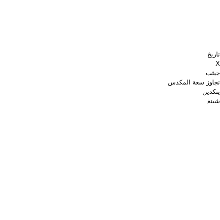
تاريخ
X
جيثب
تجاوز سعة المكدس
ينكدين
شينغ
الشطرنج.كوم
اشتري لي قهوة
باي بال
خرائط جوجل
موقع YouTube
لوحة الدبابيس
بينتيريست
سبوتيفي
تقطر
Shopware
PGP
التحقق من صحة ترميز W3C