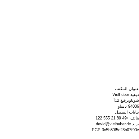
عنوان المكتب
ديفيد Vielhuber
شوناويرفيغ 12أ
94036 باساو
بيانات المتصل
هاتف
+49 89 21 555 122
بريد
david@vielhuber.de
PGP
0x5b30f5e23b07f90c