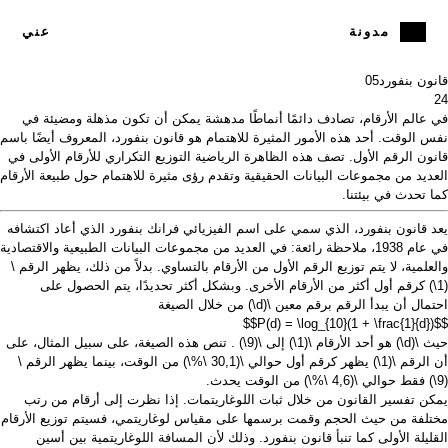
مدونة
عني
قانون بنفورد
05
24
في عالم الأرقام، تصادف دائمًا أنماطًا مدهشة يمكن أن تكون مذهلة ومضيئة في
نفس الوقت. أحد هذه الأمور المثيرة للاهتمام هو قانون بنفورد، المعروف أيضًا باسم
قانون الرقم الأول. تصف هذه الظاهرة الرياضية التوزيع التكراري للأرقام الأولى في
العديد من مجموعات البيانات الحقيقية وتقدم رؤى مثيرة للاهتمام حول طبيعة الأرقام
كما تحدث في بيئتنا.
يعد قانون بنفورد، الذي سمي على اسم الفيزيائي فرانك بنفورد الذي أعاد اكتشافه
في عام 1938، ملاحظة رائعة: في العديد من مجموعات البيانات الطبيعية والاقتصادية
والعلمية، لا يتم توزيع الرقم الأول من الأرقام بالتساوي. بدلاً من ذلك، يظهر الرقم
\
(1\)
كرقم أول أكثر من الأرقام الأخرى. وبشكل أكثر تحديدًا، يتم الحصول على
احتمال أن يبدأ الرقم برقم معين
\(d\)
من خلال الصيغة
$$P(d) = \log_{10}(1 + \frac{1}{d})$$
حيث
\(d\)
هو أحد الأرقام
\(1\)
إلى
\(9\)
. تنص هذه الصيغة، على سبيل المثال، على
أن الرقم
\(1\)
يظهر كرقم أول حوالي
\(30,1 \%\)
من الوقت، بينما يظهر الرقم
\
(9\)
فقط حوالي
\(4,6 \%\)
من الوقت يحدث.
يمكن تفسير القانون من خلال ثبات اللوغاريتمات. إذا نظرت إلى أرقام من رتب
مختلفة من حيث الحجم وقمت برسمها على مقياس لوغاريتمي، فسيتم توزيع الأرقام
القليلة الأولى كما تنبأ قانون بنفورد. وذلك لأن المسافة اللوغاريتمية بين أسين