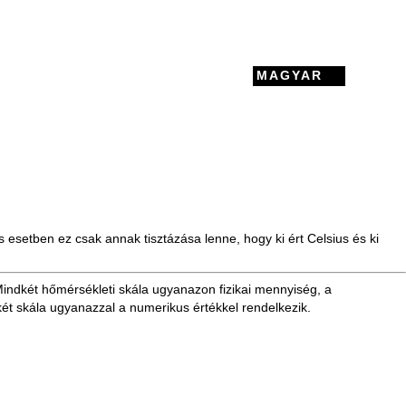
MAGYAR
is esetben ez csak annak tisztázása lenne, hogy ki ért Celsius és ki
Mindkét hőmérsékleti skála ugyanazon fizikai mennyiség, a
dkét skála ugyanazzal a numerikus értékkel rendelkezik.