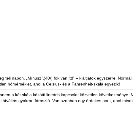
eg téli napon. „Mínusz
\(40\)
fok van itt!” – kiáltjátok egyszerre. Normál
en hőmérséklet, ahol a Celsius- és a Fahrenheit-skála egyezik!
hanem a két skála közötti lineáris kapcsolat közvetlen következménye. 
özötti átváltás gyakran fárasztó. Van azonban egy érdekes pont, ahol min