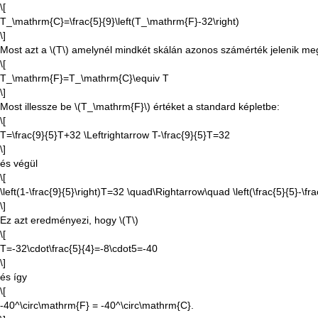
\[
T_\mathrm{C}=\frac{5}{9}\left(T_\mathrm{F}-32\right)
\]
Most azt a
\(T\)
amelynél mindkét skálán azonos számérték jelenik me
\[
T_\mathrm{F}=T_\mathrm{C}\equiv T
\]
Most illessze be
\(T_\mathrm{F}\)
értéket a standard képletbe:
\[
T=\frac{9}{5}T+32 \Leftrightarrow T-\frac{9}{5}T=32
\]
és végül
\[
\left(1-\frac{9}{5}\right)T=32 \quad\Rightarrow\quad \left(\frac{5}{5}-\
\]
Ez azt eredményezi, hogy
\(T\)
\[
T=-32\cdot\frac{5}{4}=-8\cdot5=-40
\]
és így
\[
-40^\circ\mathrm{F} = -40^\circ\mathrm{C}.