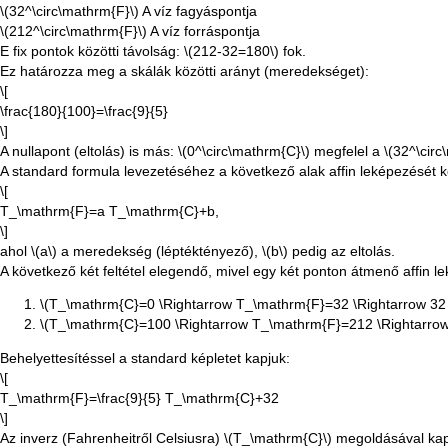
\(32^\circ\mathrm{F}\)
A víz fagyáspontja
\(212^\circ\mathrm{F}\)
A víz forráspontja
E fix pontok közötti távolság:
\(212-32=180\)
fok.
Ez határozza meg a skálák közötti arányt (meredekséget):
\[
\frac{180}{100}=\frac{9}{5}
\]
A nullapont (eltolás) is más:
\(0^\circ\mathrm{C}\)
megfelel a
\(32^\circ
A standard formula levezetéséhez a következő alak affin leképezését 
\[
T_\mathrm{F}=a T_\mathrm{C}+b,
\]
ahol
\(a\)
a meredekség (léptéktényező),
\(b\)
pedig az eltolás.
A következő két feltétel elegendő, mivel egy két ponton átmenő affin
\(T_\mathrm{C}=0 \Rightarrow T_\mathrm{F}=32 \Rightarrow 32 =
\(T_\mathrm{C}=100 \Rightarrow T_\mathrm{F}=212 \Rightarrow 2
Behelyettesítéssel a standard képletet kapjuk:
\[
T_\mathrm{F}=\frac{9}{5} T_\mathrm{C}+32
\]
Az inverz (Fahrenheitről Celsiusra)
\(T_\mathrm{C}\)
megoldásával ka