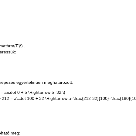
\mathrm{F}\)
.
keressük:
 leképezés egyértelműen meghatározott:
 a\cdot 0 + b \Rightarrow b=32.\)
12 = a\cdot 100 + 32 \Rightarrow a=\frac{212-32}{100}=\frac{180}{100
pható meg: