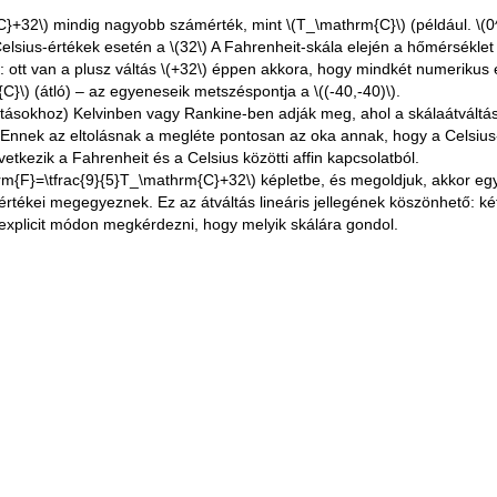
C}+32\)
mindig nagyobb számérték, mint
\(T_\mathrm{C}\)
(például.
\(0
Celsius-értékek esetén a
\(32\)
A Fahrenheit-skála elején a hőmérséklet 
: ott van a plusz váltás
\(+32\)
éppen akkora, hogy mindkét numerikus é
C}\)
(átló) – az egyeneseik metszéspontja a
\((-40,-40)\)
.
sokhoz) Kelvinben vagy Rankine-ben adják meg, ahol a skálaátváltásban
Ennek az eltolásnak a megléte pontosan az oka annak, hogy a Celsius-F
tkezik a Fahrenheit és a Celsius közötti affin kapcsolatból.
rm{F}=\tfrac{9}{5}T_\mathrm{C}+32\)
képletbe, és megoldjuk, akkor e
 értékei megegyeznek. Ez az átváltás lineáris jellegének köszönhető
 explicit módon megkérdezni, hogy melyik skálára gondol.