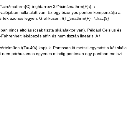
^\circ\mathrm{C} \rightarrow 32^\circ\mathrm{F}\)
,
\
valójában nulla alatt van. Ez egy bizonyos ponton kompenzálja a
rték azonos legyen. Grafikusan,
\(T_\mathrm{F}= \tfrac{9}
 nincs eltolás (csak tiszta skálafaktor van). Például Celsius és
ahrenheit leképezés affin és nem tisztán lineáris. A
\
gyértelműen
\(T=-40\)
kapjuk. Pontosan itt metszi egymást a két skála.
: két nem párhuzamos egyenes mindig pontosan egy pontban metszi