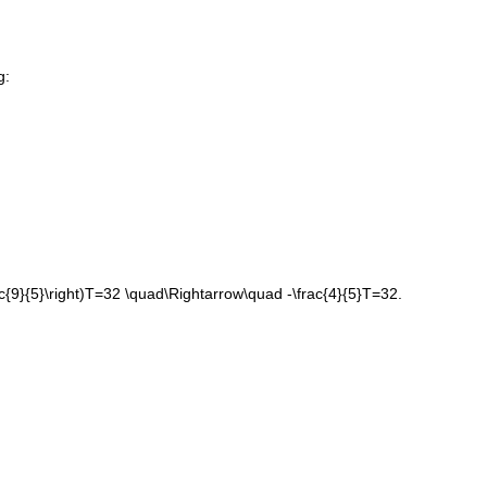
g:
frac{9}{5}\right)T=32 \quad\Rightarrow\quad -\frac{4}{5}T=32.