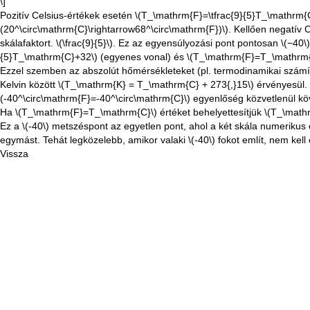
\]
Pozitív Celsius-értékek esetén
\(T_\mathrm{F}=\tfrac{9}{5}T_\mathrm{
(20^\circ\mathrm{C}\rightarrow68^\circ\mathrm{F})\)
. Kellően negatív 
skálafaktort.
\(\frac{9}{5}\)
. Ez az egyensúlyozási pont
pontosan
\(−40\)
{5}T_\mathrm{C}+32\)
(egyenes vonal) és
\(T_\mathrm{F}=T_\mathrm{
Ezzel szemben az abszolút hőmérsékleteket (pl. termodinamikai számítá
Kelvin között
\(T_\mathrm{K} = T_\mathrm{C} + 273{,}15\)
érvényesül. 
(-40^\circ\mathrm{F}=-40^\circ\mathrm{C}\)
egyenlőség közvetlenül köve
Ha
\(T_\mathrm{F}=T_\mathrm{C}\)
értéket behelyettesítjük
\(T_\math
Ez a
\(-40\)
metszéspont az egyetlen pont, ahol a két skála numerikus
egymást. Tehát legközelebb, amikor valaki
\(-40\)
fokot említ, nem kell
Vissza