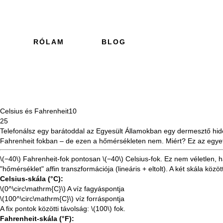
RÓLAM
BLOG
Celsius és Fahrenheit
10
25
Telefonálsz egy barátoddal az Egyesült Államokban egy dermesztő hid
Fahrenheit fokban – de ezen a hőmérsékleten nem. Miért? Ez az egyetl
\(−40\)
Fahrenheit-fok pontosan
\(−40\)
Celsius-fok. Ez nem véletlen, 
"hőmérséklet" affin transzformációja (lineáris + eltolt). A két skála k
Celsius-skála (°C):
\(0^\circ\mathrm{C}\)
A víz fagyáspontja
\(100^\circ\mathrm{C}\)
víz forráspontja
A fix pontok közötti távolság:
\(100\)
fok.
Fahrenheit-skála (°F):