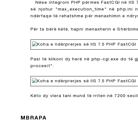
Nëse integroni PHP përmes FastCGI në IIS 7.
së njohur "max_execution_time" në php.ini nu
ndërfaqe të rehatshme për menaxhimin e ndry
Për ta bërë këtë, hapni menaxherin e Shërbimeve
Pasi të klikoni dy herë në php-cgi.exe do të g
procesit":
Këto dy vlera tani mund të rriten në 7200 seci
MBRAPA