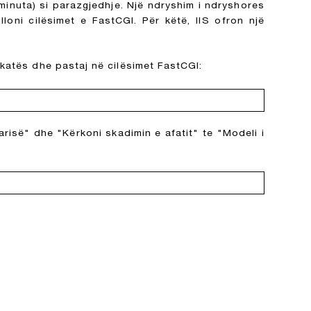
minuta) si parazgjedhje. Një ndryshim i ndryshores
loni cilësimet e FastCGI. Për këtë, IIS ofron një
ërkatës dhe pastaj në cilësimet FastCGI:
arisë" dhe "Kërkoni skadimin e afatit" te "Modeli i