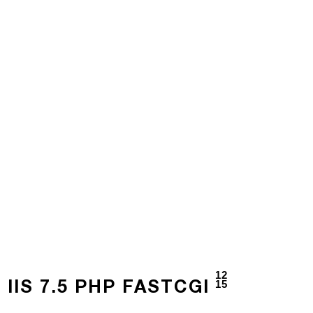
12
15
IIS 7.5 PHP FASTCGI