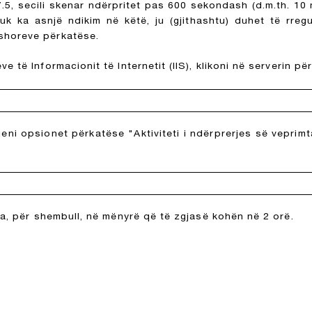
5, secili skenar ndërpritet pas 600 sekondash (d.m.th. 10 
k ka asnjë ndikim në këtë, ju (gjithashtu) duhet të rregul
shoreve përkatëse.
 të Informacionit të Internetit (IIS), klikoni në serverin p
jeni opsionet përkatëse "Aktiviteti i ndërprerjes së veprimt
la, për shembull, në mënyrë që të zgjasë kohën në 2 orë.