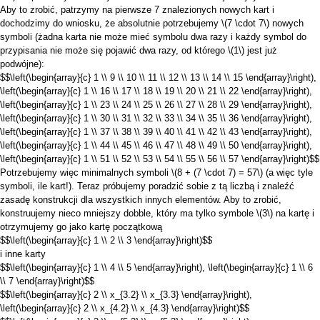
Aby to zrobić, patrzymy na pierwsze 7 znalezionych nowych kart i
dochodzimy do wniosku, że absolutnie potrzebujemy
\(7 \cdot 7\)
nowych
symboli (żadna karta nie może mieć symbolu dwa razy i każdy symbol do
przypisania nie może się pojawić dwa razy, od którego
\(1\)
jest już
podwójne):
$$\left(\begin{array}{c} 1 \\ 9 \\ 10 \\ 11 \\ 12 \\ 13 \\ 14 \\ 15 \end{array}\right),
\left(\begin{array}{c} 1 \\ 16 \\ 17 \\ 18 \\ 19 \\ 20 \\ 21 \\ 22 \end{array}\right),
\left(\begin{array}{c} 1 \\ 23 \\ 24 \\ 25 \\ 26 \\ 27 \\ 28 \\ 29 \end{array}\right),
\left(\begin{array}{c} 1 \\ 30 \\ 31 \\ 32 \\ 33 \\ 34 \\ 35 \\ 36 \end{array}\right),
\left(\begin{array}{c} 1 \\ 37 \\ 38 \\ 39 \\ 40 \\ 41 \\ 42 \\ 43 \end{array}\right),
\left(\begin{array}{c} 1 \\ 44 \\ 45 \\ 46 \\ 47 \\ 48 \\ 49 \\ 50 \end{array}\right),
\left(\begin{array}{c} 1 \\ 51 \\ 52 \\ 53 \\ 54 \\ 55 \\ 56 \\ 57 \end{array}\right)$$
Potrzebujemy więc minimalnych symboli
\(8 + (7 \cdot 7) = 57\)
(a więc tyle
symboli, ile kart!). Teraz próbujemy poradzić sobie z tą liczbą i znaleźć
zasadę konstrukcji dla wszystkich innych elementów. Aby to zrobić,
konstruujemy nieco mniejszy dobble, który ma tylko symbole
\(3\)
na kartę i
otrzymujemy go jako kartę początkową
$$\left(\begin{array}{c} 1 \\ 2 \\ 3 \end{array}\right)$$
i inne karty
$$\left(\begin{array}{c} 1 \\ 4 \\ 5 \end{array}\right), \left(\begin{array}{c} 1 \\ 6
\\ 7 \end{array}\right)$$
$$\left(\begin{array}{c} 2 \\ x_{3.2} \\ x_{3.3} \end{array}\right),
\left(\begin{array}{c} 2 \\ x_{4.2} \\ x_{4.3} \end{array}\right)$$