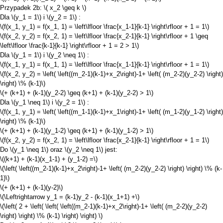
Przypadek 2b:
\( x_2 \geq k \)
Dla
\(y_1 = 1\)
i
\(y_2 = 1\)
:
\(f(x_1, y_1) = f(x_1, 1) = \left\lfloor \frac{x_1-1}{k-1} \right\rfloor + 1 = 1\)
\(f(x_2, y_2) = f(x_2, 1) = \left\lfloor \frac{x_2-1}{k-1} \right\rfloor + 1 \geq
\left\lfloor \frac{k-1}{k-1} \right\rfloor + 1 = 2 > 1\)
Dla
\(y_1 = 1\)
i
\(y_2 \neq 1\)
:
\(f(x_1, y_1) = f(x_1, 1) = \left\lfloor \frac{x_1-1}{k-1} \right\rfloor + 1 = 1\)
\(f(x_2, y_2) = \left( \left((m_2-1)(k-1)+x_2\right)-1+ \left( (m_2-2)(y_2-2) \right)
\right) \% (k-1)\)
\(+ (k+1) + (k-1)(y_2-2) \geq (k+1) + (k-1)(y_2-2) > 1\)
Dla
\(y_1 \neq 1\)
i
\(y_2 = 1\)
:
\(f(x_1, y_1) = \left( \left((m_1-1)(k-1)+x_1\right)-1+ \left( (m_1-2)(y_1-2) \right)
\right) \% (k-1)\)
\(+ (k+1) + (k-1)(y_1-2) \geq (k+1) + (k-1)(y_1-2) > 1\)
\(f(x_2, y_2) = f(x_2, 1) = \left\lfloor \frac{x_2-1}{k-1} \right\rfloor + 1 = 1\)
Do
\(y_1 \neq 1\)
oraz
\(y_2 \neq 1\)
jest:
\((k+1) + (k-1)(x_1-1) + (y_1-2) =\)
\(\left( \left((m_2-1)(k-1)+x_2\right)-1+ \left( (m_2-2)(y_2-2) \right) \right) \% (k-
1)\)
\(+ (k+1) + (k-1)(y-2)\)
\(\Leftrightarrow y_1 = (k-1)y_2 - (k-1)(x_1+1) +\)
\(\left( 2 + \left( \left( \left((m_2-1)(k-1)+x_2\right)-1+ \left( (m_2-2)(y_2-2)
\right) \right) \% (k-1) \right) \right) \)