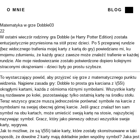
O MNIE
BLOG
Matematyka w grze Dobble
03
22
W ostatni wieczór rodzinny gra
Dobble
(w Harry Potter Edition) została
entuzjastycznie przyniesiona na stół przez dzieci. Po 5 przegranej rundzie
(bez widocznego trafienia mojej karty z kartą do gry) powiedziano mi, ku
mojemu zdumieniu, że każdy gracz zawsze może znaleźć trafienie w każdej
rundzie. Ale moje niedowierzanie zostało potwierdzone dopiero kolejnymi
straconymi okrążeniami - dzieci były po prostu szybsze.
To wystarczający powód, aby przyjrzeć się grze z matematycznego punktu
widzenia. Najpierw zasada gry: Dobble to prosta gra karciana z
\(55\)
okrągłymi kartami, każda z ośmioma różnymi symbolami. Wszystkie karty
są rozdawane po kolei, pozostawiając tylko ostatnią kartę na środku stołu.
Teraz wszyscy gracze muszą jednocześnie porównać symbole na karcie z
symbolami na swojej obecnej górnej karcie. Jeśli gracz znalazł ten sam
symbol na obu kartach, może umieścić swoją kartę na stosie, najszybciej
nazywając symbol. Gracz, który jako pierwszy odrzuci wszystkie swoje
karty, wygrywa.
Jak to możliwe, że są
\(55\)
takie karty, które zostały skonstruowane w taki
sposób, że dowolne 2 karty mają dokładnie jeden wspólny symbol? Jaka jest