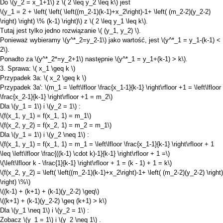
Do
\(y_2 = x_1+1\)
z
\( 2 \leq y_2 \leq k\)
jest
\(y_1 = 2 + \left( \left( \left((m_2-1)(k-1)+x_2\right)-1+ \left( (m_2-2)(y_2-2)
\right) \right) \% (k-1) \right)\)
z
\( 2 \leq y_1 \leq k\)
.
Tutaj jest tylko jedno rozwiązanie
\( (y_1, y_2) \)
.
Ponieważ wybieramy
\(y^*_2=y_2-1\)
jako wartość, jest
\(y^*_1 = y_1-(k-1) <
2\)
.
Ponadto za
\(y^*_2*=y_2+1\)
następnie
\(y^*_1 = y_1+(k-1) > k\)
.
3. Sprawa:
\( x_1 \geq k \)
Przypadek 3a:
\( x_2 \geq k \)
Przypadek 3a':
\(m_1 = \left\lfloor \frac{x_1-1}{k-1} \right\rfloor +1 = \left\lfloor
\frac{x_2-1}{k-1} \right\rfloor +1 = m_2\)
Dla
\(y_1 = 1\)
i
\(y_2 = 1\)
:
\(f(x_1, y_1) = f(x_1, 1) = m_1\)
\(f(x_2, y_2) = f(x_2, 1) = m_2 = m_1\)
Dla
\(y_1 = 1\)
i
\(y_2 \neq 1\)
:
\(f(x_1, y_1) = f(x_1, 1) = m_1 = \left\lfloor \frac{x_1-1}{k-1} \right\rfloor + 1
\leq \left\lfloor \frac{((k-1) \cdot k)-1}{k-1} \right\rfloor + 1 =\)
\(\left\lfloor k - \frac{1}{k-1} \right\rfloor + 1 = (k - 1) + 1 = k\)
\(f(x_2, y_2) = \left( \left((m_2-1)(k-1)+x_2\right)-1+ \left( (m_2-2)(y_2-2) \right)
\right) \%\)
\((k-1) + (k+1) + (k-1)(y_2-2) \geq\)
\((k+1) + (k-1)(y_2-2) \geq (k+1) > k\)
Dla
\(y_1 \neq 1\)
i
\(y_2 = 1\)
:
Zobacz
\(y_1 = 1\)
i
\(y_2 \neq 1\)
.