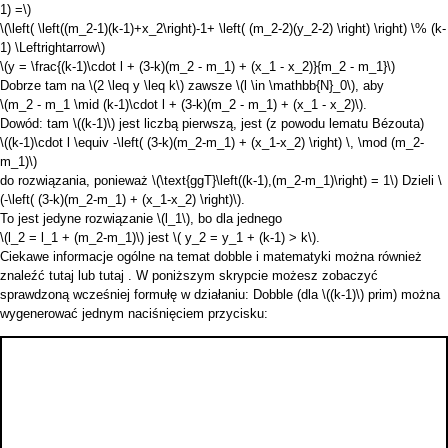
1) =\)
\(\left( \left((m_2-1)(k-1)+x_2\right)-1+ \left( (m_2-2)(y_2-2) \right) \right) \% (k-
1) \Leftrightarrow\)
\(y = \frac{(k-1)\cdot l + (3-k)(m_2 - m_1) + (x_1 - x_2)}{m_2 - m_1}\)
Dobrze tam na
\(2 \leq y \leq k\)
zawsze
\(l \in \mathbb{N}_0\)
, aby
\(m_2 - m_1 \mid (k-1)\cdot l + (3-k)(m_2 - m_1) + (x_1 - x_2)\)
.
Dowód: tam
\((k-1)\)
jest liczbą pierwszą, jest (z powodu lematu Bézouta)
\((k-1)\cdot l \equiv -\left( (3-k)(m_2-m_1) + (x_1-x_2) \right) \, \mod (m_2-
m_1)\)
do rozwiązania, ponieważ
\(\text{ggT}\left((k-1),(m_2-m_1)\right) = 1\)
Dzieli
\
(-\left( (3-k)(m_2-m_1) + (x_1-x_2) \right)\)
.
To jest jedyne rozwiązanie
\(l_1\)
, bo dla jednego
\(l_2 = l_1 + (m_2-m_1)\)
jest
\( y_2 = y_1 + (k-1) > k\)
.
Ciekawe informacje ogólne na temat dobble i matematyki można również
znaleźć
tutaj
lub
tutaj
. W poniższym skrypcie możesz zobaczyć
sprawdzoną wcześniej formułę w działaniu: Dobble (dla
\((k-1)\)
prim) można
wygenerować jednym naciśnięciem przycisku: