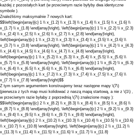
każdej z pozostałych kart (w przeciwnym razie byłyby dwa identyczne
symbole ).
Znaleźliśmy maksymalnie 7 nowych kart:
$$\left(\begin{array}{c} 1 \\ x_{1.2} \\ x_{1.3} \\ x_{1.4} \\ x_{1.5} \\ x_{1.6} \\
x_{1.7} \\ x_{1.8} \end{array}\right), \left(\begin{array}{c} 1 \\ x_{2.2} \\ x_{2.3}
\\ x_{2.4} \\ x_{2.5} \\ x_{2.6} \\ x_{2.7} \\ x_{2.8} \end{array}\right),
\left(\begin{array}{c} 1 \\ x_{3.2} \\ x_{3.3} \\ x_{3.4} \\ x_{3.5} \\ x_{3.6} \\
x_{3.7} \\ x_{3.8} \end{array}\right), \left(\begin{array}{c} 1 \\ x_{4.2} \\ x_{4.3}
\\ x_{4.4} \\ x_{4.5} \\ x_{4.6} \\ x_{4.7} \\ x_{4.8} \end{array}\right),
\left(\begin{array}{c} 1 \\ x_{5.2} \\ x_{5.3} \\ x_{5.4} \\ x_{5.5} \\ x_{5.6} \\
x_{5.7} \\ x_{5.8} \end{array}\right), \left(\begin{array}{c} 1 \\ x_{6.2} \\ x_{6.3}
\\ x_{6.4} \\ x_{6.5} \\ x_{6.6} \\ x_{6.7} \\ x_{6.8} \end{array}\right),
\left(\begin{array}{c} 1 \\ x_{7.2} \\ x_{7.3} \\ x_{7.4} \\ x_{7.5} \\ x_{7.6} \\
x_{7.7} \\ x_{7.8} \end{array}\right)$$
Z tym samym argumentem konstruujemy teraz następne mapy
\(7\)
(pierwsza z tych map musi kolidować z naszą mapą startową, a nie z
\(1\)
,
w przeciwnym razie byłaby z poprzednią
\(7\)
znalezione mapy ):
$$\left(\begin{array}{c} 2 \\ x_{8.2} \\ x_{8.3} \\ x_{8.4} \\ x_{8.5} \\ x_{8.6} \\
x_{8.7} \\ x_{8.8} \end{array}\right), \left(\begin{array}{c} 2 \\ x_{9.2} \\ x_{9.3}
\\ x_{9.4} \\ x_{9.5} \\ x_{9.6} \\ x_{9.7} \\ x_{9.8} \end{array}\right),
\left(\begin{array}{c} 2 \\ x_{10.2} \\ x_{10.3} \\ x_{10.4} \\ x_{10.5} \\ x_{10.6}
\\ x_{10.7} \\ x_{10.8} \end{array}\right), \left(\begin{array}{c} 2 \\ x_{11.2} \\
x_{11.3} \\ x_{11.4} \\ x_{11.5} \\ x_{11.6} \\ x_{11.7} \\ x_{11.8}