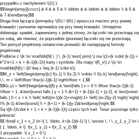
przypadku z nachyleniem
\(1\)
):
$$\begin{array}{ccccc} & 4 & & 5 & \\ \ddots & & \ddots & & \ddots \\ & 6 &
& 7 &\end{array}$$
Druga linia łącząca (pomiędzy
\(5\)
i
\(6\)
) opuszcza macierz przy prawej
krawędzi i ponownie wprowadza się przy lewej krawędzi. Umiejętnie
dobierając spadek, zapewniamy z jednej strony, że łączniki nie przecinają się
ze sobą, ale również, że poprzednie (pionowe) łączniki się nie przecinają.
Ten pomysł projektowy ostatecznie prowadzi do następującej formuły
projektowej:
Podbicie z
\(k \in \mathbb{N} \, | \, (k-1) \text{ prim} \)
ma
\(1+(k \cdot (k-1)) =
k^2-k+1 = k + (k-1)(k-1)\)
karty i symbole. Dla mapy
\(K_x\)
z
\(x \in
\mathbb{N}\)
i
\(0 \leq x \leq (k-1) \cdot k\)
:
$$K_x = \left(\begin{array}{c} f(x,1) \\ f(x,2) \\ \vdots \\ f(x,k) \end{array}\right),
\,\, m = \left\lfloor \frac{x-1}{k-1} \right\rfloor + 1,$$
$$f(x,y) = \left\{\begin{array}{ll} y & \text{falls } x = 0 \\ \lfloor \frac{x-1}{k-1}
\rfloor + 1, &\text{sonst falls } y = 1 \\ (k+1) + (k-1)(x-1) + (y-2), & \text{sonst
falls } 0 < x < k \\ \left( \left((m-1)(k-1)+x\right)-1+ \left( (m-2)(y-2) \right) \right)
\% (k-1) &\text{sonst} \\ + (k+1) + (k-1)(y-2)&\end{array}\right.$$
Są
\((k-1)\cdot k + 1 = k + (k-1)(k-1)\)
części tych kart. Teraz pozostaje tylko
pokazać:
$$ \forall x_1 < x_2 \in \{ 1, \ldots, k+(k-1)(k-1) \} \, \exists \, ! \, y_1, y_2 \in \
{ 1, \ldots, k \}: f(x_1, y_1) = f(x_2, y_2) $$
1 przypadek:
\( x_1 = 0 \)
Przypadek 1a:
\( 0 < x_2 < k \)