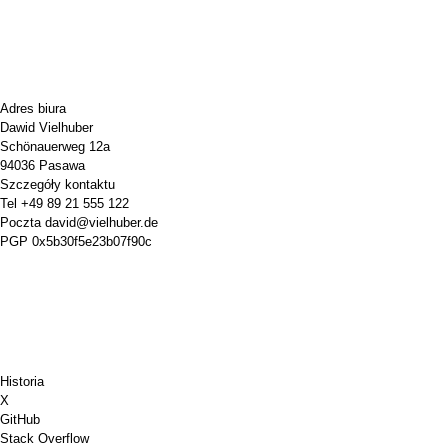
Adres biura
Dawid Vielhuber
Schönauerweg 12a
94036 Pasawa
Szczegóły kontaktu
Tel
+49 89 21 555 122
Poczta
david@vielhuber.de
PGP
0x5b30f5e23b07f90c
Historia
X
GitHub
Stack Overflow