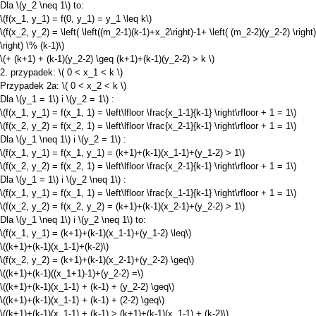
Dla
\(y_2 \neq 1\)
to:
\(f(x_1, y_1) = f(0, y_1) = y_1 \leq k\)
\(f(x_2, y_2) = \left( \left((m_2-1)(k-1)+x_2\right)-1+ \left( (m_2-2)(y_2-2) \right)
\right) \% (k-1)\)
\(+ (k+1) + (k-1)(y_2-2) \geq (k+1)+(k-1)(y_2-2) > k \)
2. przypadek:
\( 0 < x_1 < k \)
Przypadek 2a:
\( 0 < x_2 < k \)
Dla
\(y_1 = 1\)
i
\(y_2 = 1\)
:
\(f(x_1, y_1) = f(x_1, 1) = \left\lfloor \frac{x_1-1}{k-1} \right\rfloor + 1 = 1\)
\(f(x_2, y_2) = f(x_2, 1) = \left\lfloor \frac{x_2-1}{k-1} \right\rfloor + 1 = 1\)
Dla
\(y_1 \neq 1\)
i
\(y_2 = 1\)
:
\(f(x_1, y_1) = f(x_1, y_1) = (k+1)+(k-1)(x_1-1)+(y_1-2) > 1\)
\(f(x_2, y_2) = f(x_2, 1) = \left\lfloor \frac{x_2-1}{k-1} \right\rfloor + 1 = 1\)
Dla
\(y_1 = 1\)
i
\(y_2 \neq 1\)
:
\(f(x_1, y_1) = f(x_1, 1) = \left\lfloor \frac{x_1-1}{k-1} \right\rfloor + 1 = 1\)
\(f(x_2, y_2) = f(x_2, y_2) = (k+1)+(k-1)(x_2-1)+(y_2-2) > 1\)
Dla
\(y_1 \neq 1\)
i
\(y_2 \neq 1\)
to:
\(f(x_1, y_1) = (k+1)+(k-1)(x_1-1)+(y_1-2) \leq\)
\((k+1)+(k-1)(x_1-1)+(k-2)\)
\(f(x_2, y_2) = (k+1)+(k-1)(x_2-1)+(y_2-2) \geq\)
\((k+1)+(k-1)((x_1+1)-1)+(y_2-2) =\)
\((k+1)+(k-1)(x_1-1) + (k-1) + (y_2-2) \geq\)
\((k+1)+(k-1)(x_1-1) + (k-1) + (2-2) \geq\)
\((k+1)+(k-1)(x_1-1) + (k-1) > (k+1)+(k-1)(x_1-1) + (k-2)\)