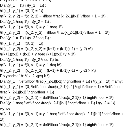
Dla
\(y_1 = 1\)
i
\(y_2 = 1\)
:
\(f(x_1, y_1) = f(0, 1) = 1\)
\(f(x_2, y_2) = f(x_2, 1) = \lfloor \frac{x_2-1}{k-1} \rfloor + 1 = 1\)
.
Dla
\(y_1 \neq 1\)
i
\(y_2 = 1\)
:
\(f(x_1, y_1) = f(0, y_1) = y_1 \neq 1\)
\(f(x_2, y_2) = f(x_2, y_2) = \lfloor \frac{x_2-1}{k-1} \rfloor + 1 = 1\)
Dla
\(y_1 = 1\)
i
\(y_2 \neq 1\)
:
\(f(x_1, y_1) = f(0, 1) = 1\)
\(f(x_2, y_2) = f(x_2, y_2) = (k+1) + (k-1)(x-1) + (y-2) =\)
\((k+1)(x-1) + (k-1) + y \geq (k+1)(x-1)+y > 1\)
Dla
\(y_1 \neq 1\)
i
\(y_2 \neq 1\)
to:
\(f(x_1, y_1) = f(0, y_1) = y_1 \leq k\)
\(f(x_2, y_2) = f(x_2, y_2) = (k+1) + (k-1)(x-1) + (y-2) > k\)
Przypadek 1b:
\( x_2 \geq k \)
Dla
\(y_1 = \left\lfloor \frac{x_2-1}{k-1} \right\rfloor + 1\)
i
\(y_2 = 1\)
mamy:
\(f(x_1, y_1) = f(0, \left\lfloor \frac{x_2-1}{k-1} \right\rfloor + 1) = \left\lfloor
\frac{x_2-1}{k-1} \right\rfloor + 1\)
\(f(x_2, y_2) = f(x_2, 1) = \left\lfloor \frac{x_2-1}{k-1} \right\rfloor + 1\)
Dla
\(y_1 \neq \left\lfloor \frac{x_2-1}{k-1} \right\rfloor + 1\)
i
\(y_2 = 1\)
wynosi:
\(f(x_1, y_1) = f(0, y_1) = y_1 \neq \left\lfloor \frac{x_2-1}{k-1} \right\rfloor +
1\)
\(f(x_2, y_2) = f(x_2, 1) = \left\lfloor \frac{x_2-1}{k-1} \right\rfloor + 1\)