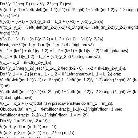
Do
\(y_1 \neq 1\)
oraz
\(y_2 \neq 1\)
jest:
\(f(x_1, y_1) = \left( \left((m_1-1)(k-1)+x_1\right)-1+ \left( (m_1-2)(y_1-2) \right)
\right) \%\)
\((k-1) + (k+1) + (k-1)(y_1-2) = L_1 + (k+1) + (k-1)(y_1-2)\)
\(f(x_2, y_2) = \left( \left((m_2-1)(k-1)+x_2\right)-1+ \left( (m_2-2)(y_2-2) \right)
\right) \%\)
\((k-1) + (k+1) + (k-1)(y_2-2) = L_2 + (k+1) + (k-1)(y_2-2)\)
Następnie
\(f(x_1, y_1) = f(x_2, y_2) \Leftrightarrow\)
\(L_1 + (k+1) + (k-1)(y_1-2) = L_2 + (k+1) + (k-1)(y_2-2) \Leftrightarrow\)
\(L_1 + (k-1)(y_1-2) = L_2 + (k-1)(y_2-2) \Leftrightarrow\)
\(L_1 - L_2 = (k-1)(y_2-y_1)\)
Do
\(y_1 \neq y_2\)
jest
\(L_1-L_2 \leq (k-2 - 0) = k-2 < (k-1)(y_2-y_1)\)
.
Do
\(y_1 = y_2\)
jest
\(L_1 - L_2 = 0 \Leftrightarrow L_1 = L_2\)
oraz
\(\left( \left((m_1-1)(k-1)+x_1\right)-1+ \left( (m_1-2)(y_1-2) \right) \right) \% (k-
1) =\)
\(\left( \left((m_2-1)(k-1)+x_2\right)-1+ \left( (m_2-2)(y_2-2) \right) \right) \% (k-
1) \Leftrightarrow\)
\(x_1 = x_2 + (k-1)\cdot l\)
w przeciwieństwie do
\(m_1 = m_2\)
.
Obudowa 3a'':
\(m_1 = \left\lfloor \frac{x_1-1}{k-1} \right\rfloor +1 \neq
\left\lfloor \frac{x_2-1}{k-1} \right\rfloor +1 = m_2\)
Dla
\(y_1 = 1\)
i
\(y_2 = 1\)
:
\(f(x_1, y_1) = f(x_1, 1) = m_1\)
\(f(x_2, y_2) = f(x_2, 1) = m_2 \neq m_1\)