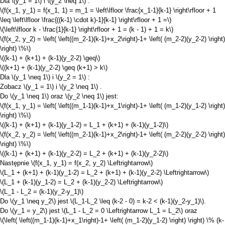
Dla
\(y_1 = 1\)
i
\(y_2 \neq 1\)
:
\(f(x_1, y_1) = f(x_1, 1) = m_1 = \left\lfloor \frac{x_1-1}{k-1} \right\rfloor + 1
\leq \left\lfloor \frac{((k-1) \cdot k)-1}{k-1} \right\rfloor + 1 =\)
\(\left\lfloor k - \frac{1}{k-1} \right\rfloor + 1 = (k - 1) + 1 = k\)
\(f(x_2, y_2) = \left( \left((m_2-1)(k-1)+x_2\right)-1+ \left( (m_2-2)(y_2-2) \right)
\right) \%\)
\((k-1) + (k+1) + (k-1)(y_2-2) \geq\)
\((k+1) + (k-1)(y_2-2) \geq (k+1) > k\)
Dla
\(y_1 \neq 1\)
i
\(y_2 = 1\)
:
Zobacz
\(y_1 = 1\)
i
\(y_2 \neq 1\)
.
Do
\(y_1 \neq 1\)
oraz
\(y_2 \neq 1\)
jest:
\(f(x_1, y_1) = \left( \left((m_1-1)(k-1)+x_1\right)-1+ \left( (m_1-2)(y_1-2) \right)
\right) \%\)
\((k-1) + (k+1) + (k-1)(y_1-2) = L_1 + (k+1) + (k-1)(y_1-2)\)
\(f(x_2, y_2) = \left( \left((m_2-1)(k-1)+x_2\right)-1+ \left( (m_2-2)(y_2-2) \right)
\right) \%\)
\((k-1) + (k+1) + (k-1)(y_2-2) = L_2 + (k+1) + (k-1)(y_2-2)\)
Następnie
\(f(x_1, y_1) = f(x_2, y_2) \Leftrightarrow\)
\(L_1 + (k+1) + (k-1)(y_1-2) = L_2 + (k+1) + (k-1)(y_2-2) \Leftrightarrow\)
\(L_1 + (k-1)(y_1-2) = L_2 + (k-1)(y_2-2) \Leftrightarrow\)
\(L_1 - L_2 = (k-1)(y_2-y_1)\)
Do
\(y_1 \neq y_2\)
jest
\(L_1-L_2 \leq (k-2 - 0) = k-2 < (k-1)(y_2-y_1)\)
.
Do
\(y_1 = y_2\)
jest
\(L_1 - L_2 = 0 \Leftrightarrow L_1 = L_2\)
oraz
\(\left( \left((m_1-1)(k-1)+x_1\right)-1+ \left( (m_1-2)(y_1-2) \right) \right) \% (k-