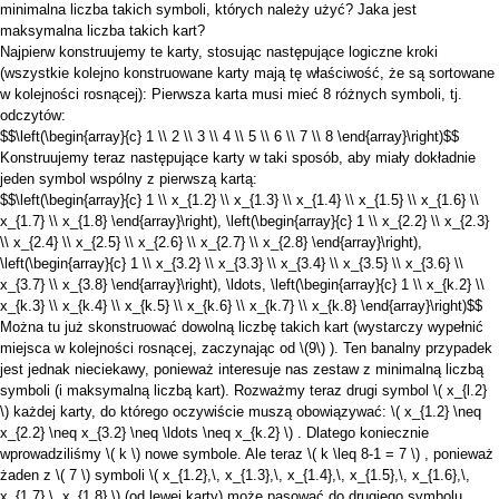
minimalna liczba takich symboli, których należy użyć? Jaka jest
maksymalna liczba takich kart?
Najpierw konstruujemy te karty, stosując następujące logiczne kroki
(wszystkie kolejno konstruowane karty mają tę właściwość, że są sortowane
w kolejności rosnącej): Pierwsza karta musi mieć 8 różnych symboli, tj.
odczytów:
$$\left(\begin{array}{c} 1 \\ 2 \\ 3 \\ 4 \\ 5 \\ 6 \\ 7 \\ 8 \end{array}\right)$$
Konstruujemy teraz następujące karty w taki sposób, aby miały dokładnie
jeden symbol wspólny z pierwszą kartą:
$$\left(\begin{array}{c} 1 \\ x_{1.2} \\ x_{1.3} \\ x_{1.4} \\ x_{1.5} \\ x_{1.6} \\
x_{1.7} \\ x_{1.8} \end{array}\right), \left(\begin{array}{c} 1 \\ x_{2.2} \\ x_{2.3}
\\ x_{2.4} \\ x_{2.5} \\ x_{2.6} \\ x_{2.7} \\ x_{2.8} \end{array}\right),
\left(\begin{array}{c} 1 \\ x_{3.2} \\ x_{3.3} \\ x_{3.4} \\ x_{3.5} \\ x_{3.6} \\
x_{3.7} \\ x_{3.8} \end{array}\right), \ldots, \left(\begin{array}{c} 1 \\ x_{k.2} \\
x_{k.3} \\ x_{k.4} \\ x_{k.5} \\ x_{k.6} \\ x_{k.7} \\ x_{k.8} \end{array}\right)$$
Można tu już skonstruować dowolną liczbę takich kart (wystarczy wypełnić
miejsca w kolejności rosnącej, zaczynając od
\(9\)
). Ten banalny przypadek
jest jednak nieciekawy, ponieważ interesuje nas zestaw z minimalną liczbą
symboli (i maksymalną liczbą kart). Rozważmy teraz drugi symbol
\( x_{l.2}
\)
każdej karty, do którego oczywiście muszą obowiązywać:
\( x_{1.2} \neq
x_{2.2} \neq x_{3.2} \neq \ldots \neq x_{k.2} \)
. Dlatego koniecznie
wprowadziliśmy
\( k \)
nowe symbole. Ale teraz
\( k \leq 8-1 = 7 \)
, ponieważ
żaden z
\( 7 \)
symboli
\( x_{1.2},\, x_{1.3},\, x_{1.4},\, x_{1.5},\, x_{1.6},\,
x_{1.7},\, x_{1.8} \)
(od lewej karty) może pasować do drugiego symbolu