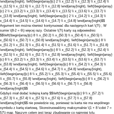
\end{array}\right), \left(\begin{array}{c} 2 \\ x_{12.2} \\ x_{12.3} \\ x_{12.4} \\
x_{12.5} \\ x_{12.6} \\ x_{12.7} \\ x_{12.8} \end{array}\right), \left(\begin{array}
{c} 2 \\ x_{13.2} \\ x_{13.3} \\ x_{13.4} \\ x_{13.5} \\ x_{13.6} \\ x_{13.7} \\
x_{13.8} \end{array}\right), \left(\begin{array}{c} 2 \\ x_{14.2} \\ x_{14.3} \\
x_{14.4} \\ x_{14.5} \\ x_{14.6} \\ x_{14.7} \\ x_{14.8} \end{array}\right)$$
Argument ten można również kontynuować dla następnych kart
\(7\)
; W
sumie
\(8-2 = 6\)
więcej razy. Ostatnie
\(7\)
karty są odpowiednio:
$$\left(\begin{array}{c} 8 \\ x_{50.2} \\ x_{50.3} \\ x_{50.4} \\ x_{50.5} \\
x_{50.6} \\ x_{50.7} \\ x_{50.8} \end{array}\right), \left(\begin{array}{c} 8 \\
x_{51.2} \\ x_{51.3} \\ x_{51.4} \\ x_{51.5} \\ x_{51.6} \\ x_{51.7} \\ x_{51.8}
\end{array}\right), \left(\begin{array}{c} 8 \\ x_{52.2} \\ x_{52.3} \\ x_{52.4} \\
x_{52.5} \\ x_{52.6} \\ x_{52.7} \\ x_{52.8} \end{array}\right), \left(\begin{array}
{c} 8 \\ x_{53.2} \\ x_{53.3} \\ x_{53.4} \\ x_{53.5} \\ x_{53.6} \\ x_{53.7} \\
x_{53.8} \end{array}\right), \left(\begin{array}{c} 8 \\ x_{54.2} \\ x_{54.3} \\
x_{54.4} \\ x_{54.5} \\ x_{54.6} \\ x_{54.7} \\ x_{54.8} \end{array}\right),
\left(\begin{array}{c} 8 \\ x_{55.2} \\ x_{55.3} \\ x_{55.4} \\ x_{55.5} \\ x_{55.6}
\\ x_{55.7} \\ x_{55.8} \end{array}\right), \left(\begin{array}{c} 8 \\ x_{56.2} \\
x_{56.3} \\ x_{56.4} \\ x_{56.5} \\ x_{56.6} \\ x_{56.7} \\ x_{56.8}
\end{array}\right)$$
Gdybyś miał dodać kolejną kartę
$$\left(\begin{array}{c} 9 \\ x_{57.2} \\
x_{57.3} \\ x_{57.4} \\ x_{57.5} \\ x_{57.6} \\ x_{57.7} \\ x_{57.8}
\end{array}\right)$$
nie powiedzie się, ponieważ ta karta nie ma wspólnego
symbolu z kartą startową. Skonstruowaliśmy maksymalnie
\(1 + 8 \cdot 7 =
57\)
map. Naszym celem jest teraz zbudowanie co najmniej tylu.