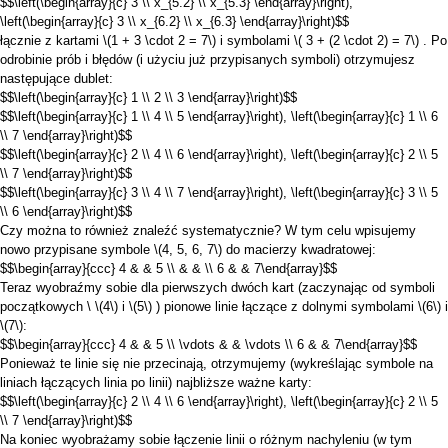
$$\left(\begin{array}{c} 3 \\ x_{5.2} \\ x_{5.3} \end{array}\right),
\left(\begin{array}{c} 3 \\ x_{6.2} \\ x_{6.3} \end{array}\right)$$
łącznie z kartami
\(1 + 3 \cdot 2 = 7\)
i symbolami
\( 3 + (2 \cdot 2) = 7\)
. Po
odrobinie prób i błędów (i użyciu już przypisanych symboli) otrzymujesz
następujące dublet:
$$\left(\begin{array}{c} 1 \\ 2 \\ 3 \end{array}\right)$$
$$\left(\begin{array}{c} 1 \\ 4 \\ 5 \end{array}\right), \left(\begin{array}{c} 1 \\ 6
\\ 7 \end{array}\right)$$
$$\left(\begin{array}{c} 2 \\ 4 \\ 6 \end{array}\right), \left(\begin{array}{c} 2 \\ 5
\\ 7 \end{array}\right)$$
$$\left(\begin{array}{c} 3 \\ 4 \\ 7 \end{array}\right), \left(\begin{array}{c} 3 \\ 5
\\ 6 \end{array}\right)$$
Czy można to również znaleźć systematycznie? W tym celu wpisujemy
nowo przypisane symbole
\(4, 5, 6, 7\)
do macierzy kwadratowej:
$$\begin{array}{ccc} 4 & & 5 \\ & & \\ 6 & & 7\end{array}$$
Teraz wyobraźmy sobie dla pierwszych dwóch kart (zaczynając od symboli
początkowych \
\(4\)
i
\(5\)
) pionowe linie łączące z dolnymi symbolami
\(6\)
i
\(7\)
:
$$\begin{array}{ccc} 4 & & 5 \\ \vdots & & \vdots \\ 6 & & 7\end{array}$$
Ponieważ te linie się nie przecinają, otrzymujemy (wykreślając symbole na
liniach łączących linia po linii) najbliższe ważne karty:
$$\left(\begin{array}{c} 2 \\ 4 \\ 6 \end{array}\right), \left(\begin{array}{c} 2 \\ 5
\\ 7 \end{array}\right)$$
Na koniec wyobrażamy sobie łączenie linii o różnym nachyleniu (w tym