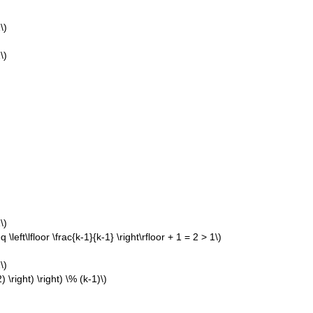
\)
\)
\)
q \left\lfloor \frac{k-1}{k-1} \right\rfloor + 1 = 2 > 1\)
\)
 \right) \right) \% (k-1)\)