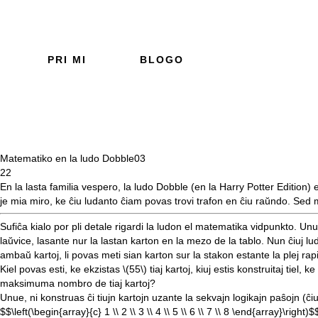
PRI MI
BLOGO
Matematiko en la ludo Dobble
03
22
En la lasta familia vespero, la ludo
Dobble
(en la Harry Potter Edition) e
je mia miro, ke ĉiu ludanto ĉiam povas trovi trafon en ĉiu raŭndo. Sed mi
Sufiĉa kialo por pli detale rigardi la ludon el matematika vidpunkto. U
laŭvice, lasante nur la lastan karton en la mezo de la tablo. Nun ĉiuj 
ambaŭ kartoj, li povas meti sian karton sur la stakon estante la plej rap
Kiel povas esti, ke ekzistas
\(55\)
tiaj kartoj, kiuj estis konstruitaj tie
maksimuma nombro de tiaj kartoj?
Unue, ni konstruas ĉi tiujn kartojn uzante la sekvajn logikajn paŝojn (ĉi
$$\left(\begin{array}{c} 1 \\ 2 \\ 3 \\ 4 \\ 5 \\ 6 \\ 7 \\ 8 \end{array}\right)$