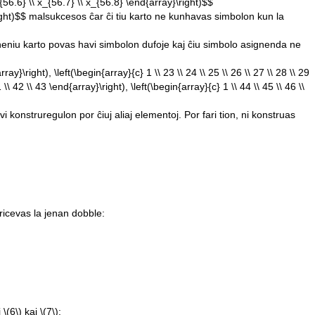
x_{56.6} \\ x_{56.7} \\ x_{56.8} \end{array}\right)$$
ight)$$
malsukcesos ĉar ĉi tiu karto ne kunhavas simbolon kun la
(neniu karto povas havi simbolon dufoje kaj ĉiu simbolo asignenda ne
rray}\right), \left(\begin{array}{c} 1 \\ 23 \\ 24 \\ 25 \\ 26 \\ 27 \\ 28 \\ 29
 \\ 42 \\ 43 \end{array}\right), \left(\begin{array}{c} 1 \\ 44 \\ 45 \\ 46 \\
 konstruregulon por ĉiuj aliaj elementoj. Por fari tion, ni konstruas
ricevas la jenan dobble:
j
\(6\)
kaj
\(7\)
: