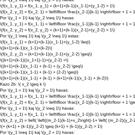
\(f(x_1, y_1) = f(x_1, y_1) = (k+1)+(k-1)(x_1-1)+(y_1-2) > 1\)
\(f(x_2, y_2) = f(x_2, 1) = \left\lfloor \frac{x_2-1}{k-1} \right\rfloor + 1 = 1
Por
\(y_1 = 1\)
kaj
\(y_2 \neq 1\)
havas:
\(f(x_1, y_1) = f(x_1, 1) = \left\lfloor \frac{x_1-1}{k-1} \right\rfloor + 1 = 1
\(f(x_2, y_2) = f(x_2, y_2) = (k+1)+(k-1)(x_2-1)+(y_2-2) > 1\)
Por
\(y_1 \neq 1\)
kaj
\(y_2 \neq 1\)
estas:
\(f(x_1, y_1) = (k+1)+(k-1)(x_1-1)+(y_1-2) \leq\)
\((k+1)+(k-1)(x_1-1)+(k-2)\)
\(f(x_2, y_2) = (k+1)+(k-1)(x_2-1)+(y_2-2) \geq\)
\((k+1)+(k-1)((x_1+1)-1)+(y_2-2) =\)
\((k+1)+(k-1)(x_1-1) + (k-1) + (y_2-2) \geq\)
\((k+1)+(k-1)(x_1-1) + (k-1) + (2-2) \geq\)
\((k+1)+(k-1)(x_1-1) + (k-1) > (k+1)+(k-1)(x_1-1) + (k-2)\)
Kazo 2b:
\( x_2 \geq k \)
Por
\(y_1 = 1\)
kaj
\(y_2 = 1\)
havas:
\(f(x_1, y_1) = f(x_1, 1) = \left\lfloor \frac{x_1-1}{k-1} \right\rfloor + 1 = 1
\(f(x_2, y_2) = f(x_2, 1) = \left\lfloor \frac{x_2-1}{k-1} \right\rfloor + 1 \ge
Por
\(y_1 = 1\)
kaj
\(y_2 \neq 1\)
havas:
\(f(x_1, y_1) = f(x_1, 1) = \left\lfloor \frac{x_1-1}{k-1} \right\rfloor + 1 = 1
\(f(x_2, y_2) = \left( \left((m_2-1)(k-1)+x_2\right)-1+ \left( (m_2-2)(y_2-2)
\(+ (k+1) + (k-1)(y_2-2) \geq (k+1) + (k-1)(y_2-2) > 1\)
Por
\(y_1 \neq 1\)
kaj
\(y_2 = 1\)
havas: