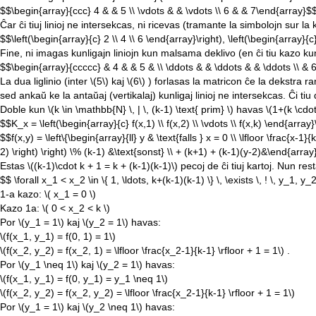
$$\begin{array}{ccc} 4 & & 5 \\ \vdots & & \vdots \\ 6 & & 7\end{array}$
Ĉar ĉi tiuj linioj ne intersekcas, ni ricevas (tramante la simbolojn sur la ku
$$\left(\begin{array}{c} 2 \\ 4 \\ 6 \end{array}\right), \left(\begin{array}{c
Fine, ni imagas kunligajn liniojn kun malsama deklivo (en ĉi tiu kazo ku
$$\begin{array}{ccccc} & 4 & & 5 & \\ \ddots & & \ddots & & \ddots \\ &
La dua liglinio (inter
\(5\)
kaj
\(6\)
) forlasas la matricon ĉe la dekstra ra
sed ankaŭ ke la antaŭaj (vertikalaj) kunligaj linioj ne intersekcas. Ĉi t
Doble kun
\(k \in \mathbb{N} \, | \, (k-1) \text{ prim} \)
havas
\(1+(k \cdo
$$K_x = \left(\begin{array}{c} f(x,1) \\ f(x,2) \\ \vdots \\ f(x,k) \end{array}\r
$$f(x,y) = \left\{\begin{array}{ll} y & \text{falls } x = 0 \\ \lfloor \frac{x-1}
2) \right) \right) \% (k-1) &\text{sonst} \\ + (k+1) + (k-1)(y-2)&\end{array
Estas
\((k-1)\cdot k + 1 = k + (k-1)(k-1)\)
pecoj de ĉi tiuj kartoj. Nun res
$$ \forall x_1 < x_2 \in \{ 1, \ldots, k+(k-1)(k-1) \} \, \exists \, ! \, y_1, y_
1-a kazo:
\( x_1 = 0 \)
Kazo 1a:
\( 0 < x_2 < k \)
Por
\(y_1 = 1\)
kaj
\(y_2 = 1\)
havas:
\(f(x_1, y_1) = f(0, 1) = 1\)
\(f(x_2, y_2) = f(x_2, 1) = \lfloor \frac{x_2-1}{k-1} \rfloor + 1 = 1\)
.
Por
\(y_1 \neq 1\)
kaj
\(y_2 = 1\)
havas:
\(f(x_1, y_1) = f(0, y_1) = y_1 \neq 1\)
\(f(x_2, y_2) = f(x_2, y_2) = \lfloor \frac{x_2-1}{k-1} \rfloor + 1 = 1\)
Por
\(y_1 = 1\)
kaj
\(y_2 \neq 1\)
havas: