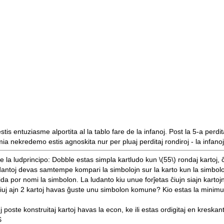
stis entuziasme alportita al la tablo fare de la infanoj. Post la 5-a perdi
a nekredemo estis agnoskita nur per pluaj perditaj rondiroj - la infanoj 
nue la ludprincipo: Dobble estas simpla kartludo kun
\(55\)
rondaj kartoj, 
ludantoj devas samtempe kompari la simbolojn sur la karto kun la simbol
ida por nomi la simbolon. La ludanto kiu unue forĵetas ĉiujn siajn kartoj
l, ke iuj ajn 2 kartoj havas ĝuste unu simbolon komune? Kio estas la mini
uj poste konstruitaj kartoj havas la econ, ke ili estas ordigitaj en kresk
$