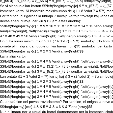
x_{55.4} \\ x_{55.5} \\ x_{55.6} \\ x_{55.7} \\ x_{55.8} \end{array}\right),
Se vi aldonus alian karton
$$\left(\begin{array}{c} 9 \\ x_{57.2} \\ x_{57.
komenca karto. Ni konstruis maksimumon de
\(1 + 8 \cdot 7 = 57\)
mapo
Por fari tion, ni rigardas la unuajn 7 novajn kartojn trovitajn kaj venas
devas aperi. dufoje, ĉar kiu
\(1\)
jam estas duobla):
$$\left(\begin{array}{c} 1 \\ 9 \\ 10 \\ 11 \\ 12 \\ 13 \\ 14 \\ 15 \end{array}\
\end{array}\right), \left(\begin{array}{c} 1 \\ 30 \\ 31 \\ 32 \\ 33 \\ 34 \\ 35
47 \\ 48 \\ 49 \\ 50 \end{array}\right), \left(\begin{array}{c} 1 \\ 51 \\ 52 \
Do ni bezonas minimumajn
\(8 + (7 \cdot 7) = 57\)
simbolojn (do tiom da
iomete pli malgrandan dobleton kiu havas nur
\(3\)
simbolojn per karto 
$$\left(\begin{array}{c} 1 \\ 2 \\ 3 \end{array}\right)$$
kaj la aliaj kartoj
$$\left(\begin{array}{c} 1 \\ 4 \\ 5 \end{array}\right), \left(\begin{array}{c
$$\left(\begin{array}{c} 2 \\ x_{3.2} \\ x_{3.3} \end{array}\right), \left(\b
$$\left(\begin{array}{c} 3 \\ x_{5.2} \\ x_{5.3} \end{array}\right), \left(\b
kun entute
\(1 + 3 \cdot 2 = 7\)
kartoj kaj
\( 3 + (2 \cdot 2) = 7\)
simboloj.
$$\left(\begin{array}{c} 1 \\ 2 \\ 3 \end{array}\right)$$
$$\left(\begin{array}{c} 1 \\ 4 \\ 5 \end{array}\right), \left(\begin{array}{c
$$\left(\begin{array}{c} 2 \\ 4 \\ 6 \end{array}\right), \left(\begin{array}{c
$$\left(\begin{array}{c} 3 \\ 4 \\ 7 \end{array}\right), \left(\begin{array}{c
Ĉu ankaŭ tion oni povas trovi sisteme? Por fari tion, ni enigas la nove 
$$\begin{array}{ccc} 4 & & 5 \\ & & \\ 6 & & 7\end{array}$$
Nun ni imagu por la unuaj du kartoj (komencante per la komencaj simb