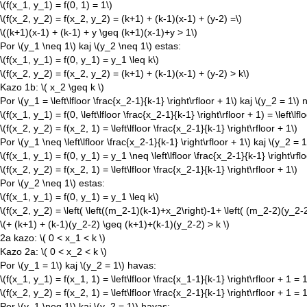
\(f(x_1, y_1) = f(0, 1) = 1\)
\(f(x_2, y_2) = f(x_2, y_2) = (k+1) + (k-1)(x-1) + (y-2) =\)
\((k+1)(x-1) + (k-1) + y \geq (k+1)(x-1)+y > 1\)
Por
\(y_1 \neq 1\)
kaj
\(y_2 \neq 1\)
estas:
\(f(x_1, y_1) = f(0, y_1) = y_1 \leq k\)
\(f(x_2, y_2) = f(x_2, y_2) = (k+1) + (k-1)(x-1) + (y-2) > k\)
Kazo 1b:
\( x_2 \geq k \)
Por
\(y_1 = \left\lfloor \frac{x_2-1}{k-1} \right\rfloor + 1\)
kaj
\(y_2 = 1\)
n
\(f(x_1, y_1) = f(0, \left\lfloor \frac{x_2-1}{k-1} \right\rfloor + 1) = \left\lf
\(f(x_2, y_2) = f(x_2, 1) = \left\lfloor \frac{x_2-1}{k-1} \right\rfloor + 1\)
Por
\(y_1 \neq \left\lfloor \frac{x_2-1}{k-1} \right\rfloor + 1\)
kaj
\(y_2 = 1
\(f(x_1, y_1) = f(0, y_1) = y_1 \neq \left\lfloor \frac{x_2-1}{k-1} \right\rflo
\(f(x_2, y_2) = f(x_2, 1) = \left\lfloor \frac{x_2-1}{k-1} \right\rfloor + 1\)
Por
\(y_2 \neq 1\)
estas:
\(f(x_1, y_1) = f(0, y_1) = y_1 \leq k\)
\(f(x_2, y_2) = \left( \left((m_2-1)(k-1)+x_2\right)-1+ \left( (m_2-2)(y_2-2)
\(+ (k+1) + (k-1)(y_2-2) \geq (k+1)+(k-1)(y_2-2) > k \)
2a kazo:
\( 0 < x_1 < k \)
Kazo 2a:
\( 0 < x_2 < k \)
Por
\(y_1 = 1\)
kaj
\(y_2 = 1\)
havas:
\(f(x_1, y_1) = f(x_1, 1) = \left\lfloor \frac{x_1-1}{k-1} \right\rfloor + 1 = 1
\(f(x_2, y_2) = f(x_2, 1) = \left\lfloor \frac{x_2-1}{k-1} \right\rfloor + 1 = 1
Por
\(y_1 \neq 1\)
kaj
\(y_2 = 1\)
havas: