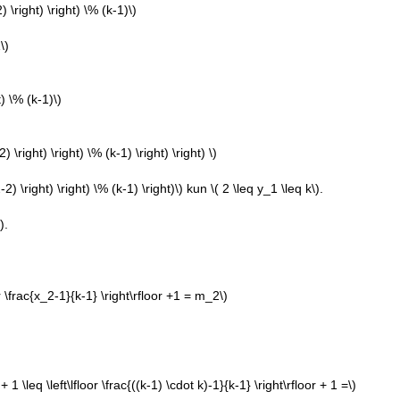
 \right) \right) \% (k-1)\)
\)
t) \% (k-1)\)
 \right) \right) \% (k-1) \right) \right) \)
2) \right) \right) \% (k-1) \right)\)
kun
\( 2 \leq y_1 \leq k\)
.
)
.
oor \frac{x_2-1}{k-1} \right\rfloor +1 = m_2\)
 1 \leq \left\lfloor \frac{((k-1) \cdot k)-1}{k-1} \right\rfloor + 1 =\)