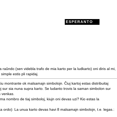
ESPERANTO
ta raŭndo (sen videbla trafo de mia karto per la ludkarto) oni diris al mi,
simple estis pli rapidaj.
ĉiu montrante ok malsamajn simbolojn. Ĉiuj kartoj estas distribuitaj
oj sur sia nuna supra karto. Se ludanto trovis la saman simbolon sur
n venkas.
muma nombro de tiaj simboloj, kiujn oni devas uzi? Kio estas la
anta ordo): La unua karto devas havi 8 malsamajn simbolojn, t.e. legas.: