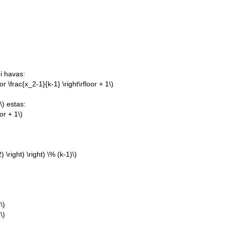
i havas:
loor \frac{x_2-1}{k-1} \right\rfloor + 1\)
\)
estas:
or + 1\)
 \right) \right) \% (k-1)\)
\)
\)