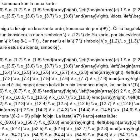
on komunan kun la unua karto:
6} \\ x_{1.7} \\ x_{1.8} \end{array}\right), \left(\begin{array}{c} 1 \\ x_{2.2
 x_{3.5} \\ x_{3.6} \\ x_{3.7} \\ x_{3.8} \end{array}\right), \ldots, \left(\beg
 plenigu la lokojn en kreskanta ordo, komencante per
\(9\)
). Ĉi tiu bagate
nun konsideru la duan simbolon
\( x_{l.2} \)
de ĉiu karto, por kiu evident
nun
\( k \leq 8-1 = 7 \)
, ĉar neniu el la
\( 7 \)
simboloj
\( x_{1.2},\, x_{1.3},
alie estus du identaj simboloj ).
6} \\ x_{1.7} \\ x_{1.8} \end{array}\right), \left(\begin{array}{c} 1 \\ x_{2.2
\ x_{3.5} \\ x_{3.6} \\ x_{3.7} \\ x_{3.8} \end{array}\right), \left(\begin{arra
_{5.4} \\ x_{5.5} \\ x_{5.6} \\ x_{5.7} \\ x_{5.8} \end{array}\right), \left(\be
x_{7.3} \\ x_{7.4} \\ x_{7.5} \\ x_{7.6} \\ x_{7.7} \\ x_{7.8} \end{array}\rig
ua el ĉi tiuj mapoj devas kolizii kun nia komenca mapo, kaj ne kun
\(1\)
6} \\ x_{8.7} \\ x_{8.8} \end{array}\right), \left(\begin{array}{c} 2 \\ x_{9.2
4} \\ x_{10.5} \\ x_{10.6} \\ x_{10.7} \\ x_{10.8} \end{array}\right), \left(\
.2} \\ x_{12.3} \\ x_{12.4} \\ x_{12.5} \\ x_{12.6} \\ x_{12.7} \\ x_{12.8} \e
gin{array}{c} 2 \\ x_{14.2} \\ x_{14.3} \\ x_{14.4} \\ x_{14.5} \\ x_{14.6} \
Entute
\(8-2 = 6\)
pliajn fojojn. La lastaj
\(7\)
kartoj estas laŭe:
 x_{50.6} \\ x_{50.7} \\ x_{50.8} \end{array}\right), \left(\begin{array}{c} 8
 \\ x_{52.4} \\ x_{52.5} \\ x_{52.6} \\ x_{52.7} \\ x_{52.8} \end{array}\right
 \\ x_{54.2} \\ x_{54.3} \\ x_{54.4} \\ x_{54.5} \\ x_{54.6} \\ x_{54.7} \\ x_