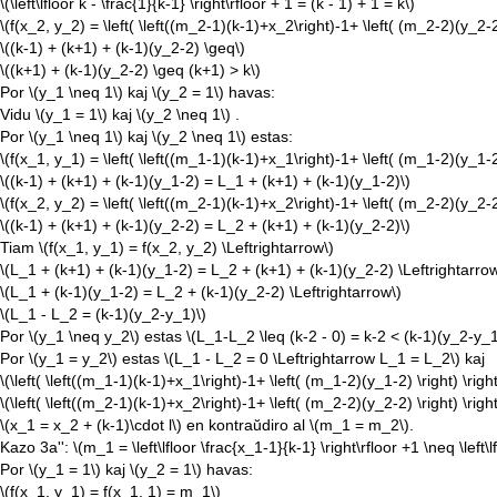
\(\left\lfloor k - \frac{1}{k-1} \right\rfloor + 1 = (k - 1) + 1 = k\)
\(f(x_2, y_2) = \left( \left((m_2-1)(k-1)+x_2\right)-1+ \left( (m_2-2)(y_2-2)
\((k-1) + (k+1) + (k-1)(y_2-2) \geq\)
\((k+1) + (k-1)(y_2-2) \geq (k+1) > k\)
Por
\(y_1 \neq 1\)
kaj
\(y_2 = 1\)
havas:
Vidu
\(y_1 = 1\)
kaj
\(y_2 \neq 1\)
.
Por
\(y_1 \neq 1\)
kaj
\(y_2 \neq 1\)
estas:
\(f(x_1, y_1) = \left( \left((m_1-1)(k-1)+x_1\right)-1+ \left( (m_1-2)(y_1-2)
\((k-1) + (k+1) + (k-1)(y_1-2) = L_1 + (k+1) + (k-1)(y_1-2)\)
\(f(x_2, y_2) = \left( \left((m_2-1)(k-1)+x_2\right)-1+ \left( (m_2-2)(y_2-2)
\((k-1) + (k+1) + (k-1)(y_2-2) = L_2 + (k+1) + (k-1)(y_2-2)\)
Tiam
\(f(x_1, y_1) = f(x_2, y_2) \Leftrightarrow\)
\(L_1 + (k+1) + (k-1)(y_1-2) = L_2 + (k+1) + (k-1)(y_2-2) \Leftrightarrow
\(L_1 + (k-1)(y_1-2) = L_2 + (k-1)(y_2-2) \Leftrightarrow\)
\(L_1 - L_2 = (k-1)(y_2-y_1)\)
Por
\(y_1 \neq y_2\)
estas
\(L_1-L_2 \leq (k-2 - 0) = k-2 < (k-1)(y_2-y_1
Por
\(y_1 = y_2\)
estas
\(L_1 - L_2 = 0 \Leftrightarrow L_1 = L_2\)
kaj
\(\left( \left((m_1-1)(k-1)+x_1\right)-1+ \left( (m_1-2)(y_1-2) \right) \righ
\(\left( \left((m_2-1)(k-1)+x_2\right)-1+ \left( (m_2-2)(y_2-2) \right) \righ
\(x_1 = x_2 + (k-1)\cdot l\)
en kontraŭdiro al
\(m_1 = m_2\)
.
Kazo 3a'':
\(m_1 = \left\lfloor \frac{x_1-1}{k-1} \right\rfloor +1 \neq \left\
Por
\(y_1 = 1\)
kaj
\(y_2 = 1\)
havas:
\(f(x_1, y_1) = f(x_1, 1) = m_1\)