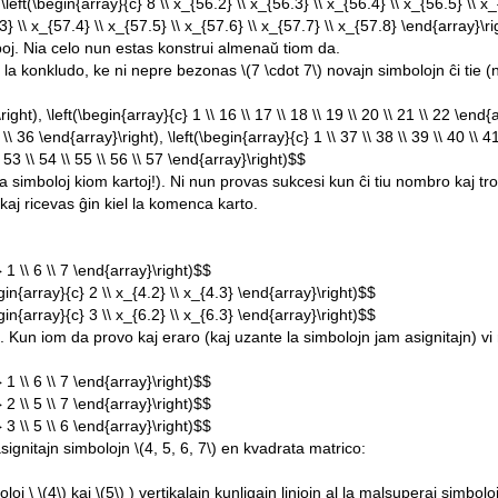
 \left(\begin{array}{c} 8 \\ x_{56.2} \\ x_{56.3} \\ x_{56.4} \\ x_{56.5} \\ 
3} \\ x_{57.4} \\ x_{57.5} \\ x_{57.6} \\ x_{57.7} \\ x_{57.8} \end{array}\r
j. Nia celo nun estas konstrui almenaŭ tiom da.
 al la konkludo, ke ni nepre bezonas
\(7 \cdot 7\)
novajn simbolojn ĉi tie 
right), \left(\begin{array}{c} 1 \\ 16 \\ 17 \\ 18 \\ 19 \\ 20 \\ 21 \\ 22 \end{a
 \\ 36 \end{array}\right), \left(\begin{array}{c} 1 \\ 37 \\ 38 \\ 39 \\ 40 \\ 41
\ 53 \\ 54 \\ 55 \\ 56 \\ 57 \end{array}\right)$$
 simboloj kiom kartoj!). Ni nun provas sukcesi kun ĉi tiu nombro kaj trovi
kaj ricevas ĝin kiel la komenca karto.
} 1 \\ 6 \\ 7 \end{array}\right)$$
egin{array}{c} 2 \\ x_{4.2} \\ x_{4.3} \end{array}\right)$$
egin{array}{c} 3 \\ x_{6.2} \\ x_{6.3} \end{array}\right)$$
 Kun iom da provo kaj eraro (kaj uzante la simbolojn jam asignitajn) vi 
} 1 \\ 6 \\ 7 \end{array}\right)$$
} 2 \\ 5 \\ 7 \end{array}\right)$$
} 3 \\ 5 \\ 6 \end{array}\right)$$
asignitajn simbolojn
\(4, 5, 6, 7\)
en kvadrata matrico:
oloj \
\(4\)
kaj
\(5\)
) vertikalajn kunligajn liniojn al la malsuperaj simbolo