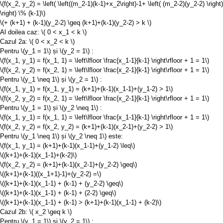
\(f(x_2, y_2) = \left( \left((m_2-1)(k-1)+x_2\right)-1+ \left( (m_2-2)(y_2-2) \right)
\right) \% (k-1)\)
\(+ (k+1) + (k-1)(y_2-2) \geq (k+1)+(k-1)(y_2-2) > k \)
Al doilea caz:
\( 0 < x_1 < k \)
Cazul 2a:
\( 0 < x_2 < k \)
Pentru
\(y_1 = 1\)
și
\(y_2 = 1\)
:
\(f(x_1, y_1) = f(x_1, 1) = \left\lfloor \frac{x_1-1}{k-1} \right\rfloor + 1 = 1\)
\(f(x_2, y_2) = f(x_2, 1) = \left\lfloor \frac{x_2-1}{k-1} \right\rfloor + 1 = 1\)
Pentru
\(y_1 \neq 1\)
și
\(y_2 = 1\)
:
\(f(x_1, y_1) = f(x_1, y_1) = (k+1)+(k-1)(x_1-1)+(y_1-2) > 1\)
\(f(x_2, y_2) = f(x_2, 1) = \left\lfloor \frac{x_2-1}{k-1} \right\rfloor + 1 = 1\)
Pentru
\(y_1 = 1\)
și
\(y_2 \neq 1\)
:
\(f(x_1, y_1) = f(x_1, 1) = \left\lfloor \frac{x_1-1}{k-1} \right\rfloor + 1 = 1\)
\(f(x_2, y_2) = f(x_2, y_2) = (k+1)+(k-1)(x_2-1)+(y_2-2) > 1\)
Pentru
\(y_1 \neq 1\)
și
\(y_2 \neq 1\)
este:
\(f(x_1, y_1) = (k+1)+(k-1)(x_1-1)+(y_1-2) \leq\)
\((k+1)+(k-1)(x_1-1)+(k-2)\)
\(f(x_2, y_2) = (k+1)+(k-1)(x_2-1)+(y_2-2) \geq\)
\((k+1)+(k-1)((x_1+1)-1)+(y_2-2) =\)
\((k+1)+(k-1)(x_1-1) + (k-1) + (y_2-2) \geq\)
\((k+1)+(k-1)(x_1-1) + (k-1) + (2-2) \geq\)
\((k+1)+(k-1)(x_1-1) + (k-1) > (k+1)+(k-1)(x_1-1) + (k-2)\)
Cazul 2b:
\( x_2 \geq k \)
Pentru
\(y_1 = 1\)
și
\(y_2 = 1\)
: