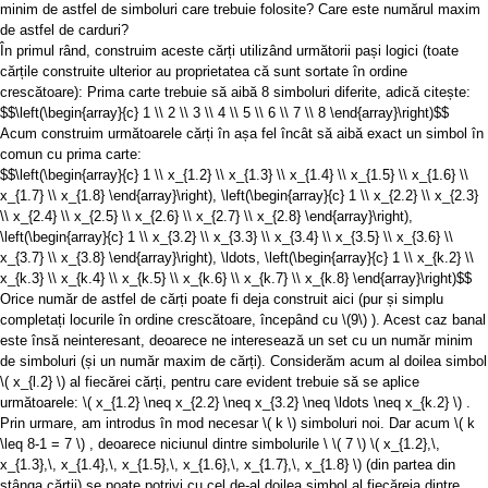
minim de astfel de simboluri care trebuie folosite? Care este numărul maxim
de astfel de carduri?
În primul rând, construim aceste cărți utilizând următorii pași logici (toate
cărțile construite ulterior au proprietatea că sunt sortate în ordine
crescătoare): Prima carte trebuie să aibă 8 simboluri diferite, adică citește:
$$\left(\begin{array}{c} 1 \\ 2 \\ 3 \\ 4 \\ 5 \\ 6 \\ 7 \\ 8 \end{array}\right)$$
Acum construim următoarele cărți în așa fel încât să aibă exact un simbol în
comun cu prima carte:
$$\left(\begin{array}{c} 1 \\ x_{1.2} \\ x_{1.3} \\ x_{1.4} \\ x_{1.5} \\ x_{1.6} \\
x_{1.7} \\ x_{1.8} \end{array}\right), \left(\begin{array}{c} 1 \\ x_{2.2} \\ x_{2.3}
\\ x_{2.4} \\ x_{2.5} \\ x_{2.6} \\ x_{2.7} \\ x_{2.8} \end{array}\right),
\left(\begin{array}{c} 1 \\ x_{3.2} \\ x_{3.3} \\ x_{3.4} \\ x_{3.5} \\ x_{3.6} \\
x_{3.7} \\ x_{3.8} \end{array}\right), \ldots, \left(\begin{array}{c} 1 \\ x_{k.2} \\
x_{k.3} \\ x_{k.4} \\ x_{k.5} \\ x_{k.6} \\ x_{k.7} \\ x_{k.8} \end{array}\right)$$
Orice număr de astfel de cărți poate fi deja construit aici (pur și simplu
completați locurile în ordine crescătoare, începând cu
\(9\)
). Acest caz banal
este însă neinteresant, deoarece ne interesează un set cu un număr minim
de simboluri (și un număr maxim de cărți). Considerăm acum al doilea simbol
\( x_{l.2} \)
al fiecărei cărți, pentru care evident trebuie să se aplice
următoarele:
\( x_{1.2} \neq x_{2.2} \neq x_{3.2} \neq \ldots \neq x_{k.2} \)
.
Prin urmare, am introdus în mod necesar
\( k \)
simboluri noi. Dar acum
\( k
\leq 8-1 = 7 \)
, deoarece niciunul dintre simbolurile \
\( 7 \)
\( x_{1.2},\,
x_{1.3},\, x_{1.4},\, x_{1.5},\, x_{1.6},\, x_{1.7},\, x_{1.8} \)
(din partea din
stânga cărții) se poate potrivi cu cel de-al doilea simbol al fiecăreia dintre