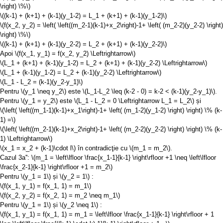
\right) \%\)
\((k-1) + (k+1) + (k-1)(y_1-2) = L_1 + (k+1) + (k-1)(y_1-2)\)
\(f(x_2, y_2) = \left( \left((m_2-1)(k-1)+x_2\right)-1+ \left( (m_2-2)(y_2-2) \right)
\right) \%\)
\((k-1) + (k+1) + (k-1)(y_2-2) = L_2 + (k+1) + (k-1)(y_2-2)\)
Apoi
\(f(x_1, y_1) = f(x_2, y_2) \Leftrightarrow\)
\(L_1 + (k+1) + (k-1)(y_1-2) = L_2 + (k+1) + (k-1)(y_2-2) \Leftrightarrow\)
\(L_1 + (k-1)(y_1-2) = L_2 + (k-1)(y_2-2) \Leftrightarrow\)
\(L_1 - L_2 = (k-1)(y_2-y_1)\)
Pentru
\(y_1 \neq y_2\)
este
\(L_1-L_2 \leq (k-2 - 0) = k-2 < (k-1)(y_2-y_1)\)
.
Pentru
\(y_1 = y_2\)
este
\(L_1 - L_2 = 0 \Leftrightarrow L_1 = L_2\)
și
\(\left( \left((m_1-1)(k-1)+x_1\right)-1+ \left( (m_1-2)(y_1-2) \right) \right) \% (k-
1) =\)
\(\left( \left((m_2-1)(k-1)+x_2\right)-1+ \left( (m_2-2)(y_2-2) \right) \right) \% (k-
1) \Leftrightarrow\)
\(x_1 = x_2 + (k-1)\cdot l\)
în contradicţie cu
\(m_1 = m_2\)
.
Cazul 3a'':
\(m_1 = \left\lfloor \frac{x_1-1}{k-1} \right\rfloor +1 \neq \left\lfloor
\frac{x_2-1}{k-1} \right\rfloor +1 = m_2\)
Pentru
\(y_1 = 1\)
și
\(y_2 = 1\)
:
\(f(x_1, y_1) = f(x_1, 1) = m_1\)
\(f(x_2, y_2) = f(x_2, 1) = m_2 \neq m_1\)
Pentru
\(y_1 = 1\)
și
\(y_2 \neq 1\)
:
\(f(x_1, y_1) = f(x_1, 1) = m_1 = \left\lfloor \frac{x_1-1}{k-1} \right\rfloor + 1