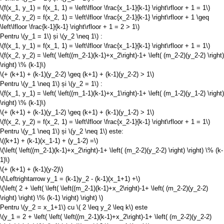
\(f(x_1, y_1) = f(x_1, 1) = \left\lfloor \frac{x_1-1}{k-1} \right\rfloor + 1 = 1\)
\(f(x_2, y_2) = f(x_2, 1) = \left\lfloor \frac{x_2-1}{k-1} \right\rfloor + 1 \geq
\left\lfloor \frac{k-1}{k-1} \right\rfloor + 1 = 2 > 1\)
Pentru
\(y_1 = 1\)
și
\(y_2 \neq 1\)
:
\(f(x_1, y_1) = f(x_1, 1) = \left\lfloor \frac{x_1-1}{k-1} \right\rfloor + 1 = 1\)
\(f(x_2, y_2) = \left( \left((m_2-1)(k-1)+x_2\right)-1+ \left( (m_2-2)(y_2-2) \right)
\right) \% (k-1)\)
\(+ (k+1) + (k-1)(y_2-2) \geq (k+1) + (k-1)(y_2-2) > 1\)
Pentru
\(y_1 \neq 1\)
și
\(y_2 = 1\)
:
\(f(x_1, y_1) = \left( \left((m_1-1)(k-1)+x_1\right)-1+ \left( (m_1-2)(y_1-2) \right)
\right) \% (k-1)\)
\(+ (k+1) + (k-1)(y_1-2) \geq (k+1) + (k-1)(y_1-2) > 1\)
\(f(x_2, y_2) = f(x_2, 1) = \left\lfloor \frac{x_2-1}{k-1} \right\rfloor + 1 = 1\)
Pentru
\(y_1 \neq 1\)
și
\(y_2 \neq 1\)
este:
\((k+1) + (k-1)(x_1-1) + (y_1-2) =\)
\(\left( \left((m_2-1)(k-1)+x_2\right)-1+ \left( (m_2-2)(y_2-2) \right) \right) \% (k-
1)\)
\(+ (k+1) + (k-1)(y-2)\)
\(\Leftrightarrow y_1 = (k-1)y_2 - (k-1)(x_1+1) +\)
\(\left( 2 + \left( \left( \left((m_2-1)(k-1)+x_2\right)-1+ \left( (m_2-2)(y_2-2)
\right) \right) \% (k-1) \right) \right) \)
Pentru
\(y_2 = x_1+1\)
cu
\( 2 \leq y_2 \leq k\)
este
\(y_1 = 2 + \left( \left( \left((m_2-1)(k-1)+x_2\right)-1+ \left( (m_2-2)(y_2-2)