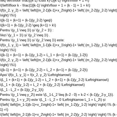
\leq \left\lfloor \frac{((k-1) \cdot k)-1}{k-1} \right\rfloor + 1 =\)
\(\left\lfloor k - \frac{1}{k-1} \right\rfloor + 1 = (k - 1) + 1 = k\)
\(f(x_2, y_2) = \left( \left((m_2-1)(k-1)+x_2\right)-1+ \left( (m_2-2)(y_2-2) \right)
\right) \%\)
\((k-1) + (k+1) + (k-1)(y_2-2) \geq\)
\((k+1) + (k-1)(y_2-2) \geq (k+1) > k\)
Pentru
\(y_1 \neq 1\)
și
\(y_2 = 1\)
:
Vezi
\(y_1 = 1\)
și
\(y_2 \neq 1\)
.
Pentru
\(y_1 \neq 1\)
și
\(y_2 \neq 1\)
este:
\(f(x_1, y_1) = \left( \left((m_1-1)(k-1)+x_1\right)-1+ \left( (m_1-2)(y_1-2) \right)
\right) \%\)
\((k-1) + (k+1) + (k-1)(y_1-2) = L_1 + (k+1) + (k-1)(y_1-2)\)
\(f(x_2, y_2) = \left( \left((m_2-1)(k-1)+x_2\right)-1+ \left( (m_2-2)(y_2-2) \right)
\right) \%\)
\((k-1) + (k+1) + (k-1)(y_2-2) = L_2 + (k+1) + (k-1)(y_2-2)\)
Apoi
\(f(x_1, y_1) = f(x_2, y_2) \Leftrightarrow\)
\(L_1 + (k+1) + (k-1)(y_1-2) = L_2 + (k+1) + (k-1)(y_2-2) \Leftrightarrow\)
\(L_1 + (k-1)(y_1-2) = L_2 + (k-1)(y_2-2) \Leftrightarrow\)
\(L_1 - L_2 = (k-1)(y_2-y_1)\)
Pentru
\(y_1 \neq y_2\)
este
\(L_1-L_2 \leq (k-2 - 0) = k-2 < (k-1)(y_2-y_1)\)
.
Pentru
\(y_1 = y_2\)
este
\(L_1 - L_2 = 0 \Leftrightarrow L_1 = L_2\)
și
\(\left( \left((m_1-1)(k-1)+x_1\right)-1+ \left( (m_1-2)(y_1-2) \right) \right) \% (k-
1) =\)
\(\left( \left((m_2-1)(k-1)+x_2\right)-1+ \left( (m_2-2)(y_2-2) \right) \right) \% (k-