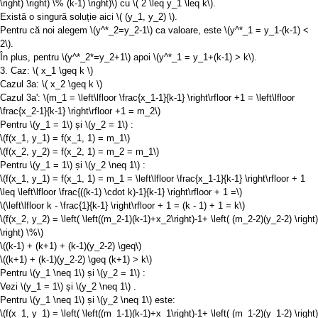
\right) \right) \% (k-1) \right)\)
cu
\( 2 \leq y_1 \leq k\)
.
Există o singură soluție aici
\( (y_1, y_2) \)
.
Pentru că noi alegem
\(y^*_2=y_2-1\)
ca valoare, este
\(y^*_1 = y_1-(k-1) <
2\)
.
În plus, pentru
\(y^*_2*=y_2+1\)
apoi
\(y^*_1 = y_1+(k-1) > k\)
.
3. Caz:
\( x_1 \geq k \)
Cazul 3a:
\( x_2 \geq k \)
Cazul 3a':
\(m_1 = \left\lfloor \frac{x_1-1}{k-1} \right\rfloor +1 = \left\lfloor
\frac{x_2-1}{k-1} \right\rfloor +1 = m_2\)
Pentru
\(y_1 = 1\)
și
\(y_2 = 1\)
:
\(f(x_1, y_1) = f(x_1, 1) = m_1\)
\(f(x_2, y_2) = f(x_2, 1) = m_2 = m_1\)
Pentru
\(y_1 = 1\)
și
\(y_2 \neq 1\)
:
\(f(x_1, y_1) = f(x_1, 1) = m_1 = \left\lfloor \frac{x_1-1}{k-1} \right\rfloor + 1
\leq \left\lfloor \frac{((k-1) \cdot k)-1}{k-1} \right\rfloor + 1 =\)
\(\left\lfloor k - \frac{1}{k-1} \right\rfloor + 1 = (k - 1) + 1 = k\)
\(f(x_2, y_2) = \left( \left((m_2-1)(k-1)+x_2\right)-1+ \left( (m_2-2)(y_2-2) \right)
\right) \%\)
\((k-1) + (k+1) + (k-1)(y_2-2) \geq\)
\((k+1) + (k-1)(y_2-2) \geq (k+1) > k\)
Pentru
\(y_1 \neq 1\)
și
\(y_2 = 1\)
:
Vezi
\(y_1 = 1\)
și
\(y_2 \neq 1\)
.
Pentru
\(y_1 \neq 1\)
și
\(y_2 \neq 1\)
este:
\(f(x_1, y_1) = \left( \left((m_1-1)(k-1)+x_1\right)-1+ \left( (m_1-2)(y_1-2) \right)