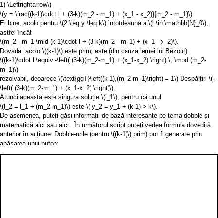
1) \Leftrightarrow\)
\(y = \frac{(k-1)\cdot l + (3-k)(m_2 - m_1) + (x_1 - x_2)}{m_2 - m_1}\)
Ei bine, acolo pentru
\(2 \leq y \leq k\)
întotdeauna a
\(l \in \mathbb{N}_0\)
,
astfel încât
\(m_2 - m_1 \mid (k-1)\cdot l + (3-k)(m_2 - m_1) + (x_1 - x_2)\)
.
Dovada: acolo
\((k-1)\)
este prim, este (din cauza lemei lui Bézout)
\((k-1)\cdot l \equiv -\left( (3-k)(m_2-m_1) + (x_1-x_2) \right) \, \mod (m_2-
m_1)\)
rezolvabil, deoarece
\(\text{ggT}\left((k-1),(m_2-m_1)\right) = 1\)
Despărțiri
\(-
\left( (3-k)(m_2-m_1) + (x_1-x_2) \right)\)
.
Atunci aceasta este singura soluție
\(l_1\)
, pentru că unul
\(l_2 = l_1 + (m_2-m_1)\)
este
\( y_2 = y_1 + (k-1) > k\)
.
De asemenea, puteți găsi informații de bază interesante pe tema dobble și
matematică
aici
sau
aici
. În următorul script puteți vedea formula dovedită
anterior în acțiune: Dobble-urile (pentru
\((k-1)\)
prim) pot fi generate prin
apăsarea unui buton: