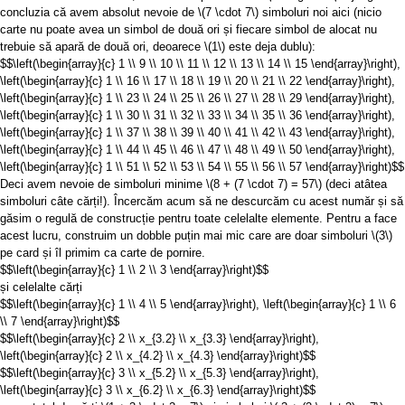
concluzia că avem absolut nevoie de
\(7 \cdot 7\)
simboluri noi aici (nicio
carte nu poate avea un simbol de două ori și fiecare simbol de alocat nu
trebuie să apară de două ori, deoarece
\(1\)
este deja dublu):
$$\left(\begin{array}{c} 1 \\ 9 \\ 10 \\ 11 \\ 12 \\ 13 \\ 14 \\ 15 \end{array}\right),
\left(\begin{array}{c} 1 \\ 16 \\ 17 \\ 18 \\ 19 \\ 20 \\ 21 \\ 22 \end{array}\right),
\left(\begin{array}{c} 1 \\ 23 \\ 24 \\ 25 \\ 26 \\ 27 \\ 28 \\ 29 \end{array}\right),
\left(\begin{array}{c} 1 \\ 30 \\ 31 \\ 32 \\ 33 \\ 34 \\ 35 \\ 36 \end{array}\right),
\left(\begin{array}{c} 1 \\ 37 \\ 38 \\ 39 \\ 40 \\ 41 \\ 42 \\ 43 \end{array}\right),
\left(\begin{array}{c} 1 \\ 44 \\ 45 \\ 46 \\ 47 \\ 48 \\ 49 \\ 50 \end{array}\right),
\left(\begin{array}{c} 1 \\ 51 \\ 52 \\ 53 \\ 54 \\ 55 \\ 56 \\ 57 \end{array}\right)$$
Deci avem nevoie de simboluri minime
\(8 + (7 \cdot 7) = 57\)
(deci atâtea
simboluri câte cărți!). Încercăm acum să ne descurcăm cu acest număr și să
găsim o regulă de construcție pentru toate celelalte elemente. Pentru a face
acest lucru, construim un dobble puțin mai mic care are doar simboluri
\(3\)
pe card și îl primim ca carte de pornire.
$$\left(\begin{array}{c} 1 \\ 2 \\ 3 \end{array}\right)$$
și celelalte cărți
$$\left(\begin{array}{c} 1 \\ 4 \\ 5 \end{array}\right), \left(\begin{array}{c} 1 \\ 6
\\ 7 \end{array}\right)$$
$$\left(\begin{array}{c} 2 \\ x_{3.2} \\ x_{3.3} \end{array}\right),
\left(\begin{array}{c} 2 \\ x_{4.2} \\ x_{4.3} \end{array}\right)$$
$$\left(\begin{array}{c} 3 \\ x_{5.2} \\ x_{5.3} \end{array}\right),
\left(\begin{array}{c} 3 \\ x_{6.2} \\ x_{6.3} \end{array}\right)$$