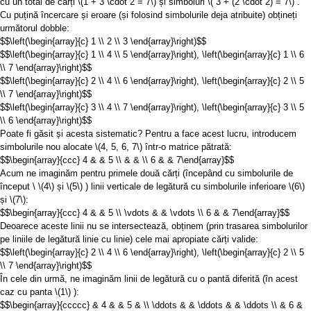
cu un total de cărți
\(1 + 3 \cdot 2 = 7\)
și simboluri
\( 3 + (2 \cdot 2) = 7\)
.
Cu puțină încercare și eroare (și folosind simbolurile deja atribuite) obțineți
următorul dobble:
$$\left(\begin{array}{c} 1 \\ 2 \\ 3 \end{array}\right)$$
$$\left(\begin{array}{c} 1 \\ 4 \\ 5 \end{array}\right), \left(\begin{array}{c} 1 \\ 6
\\ 7 \end{array}\right)$$
$$\left(\begin{array}{c} 2 \\ 4 \\ 6 \end{array}\right), \left(\begin{array}{c} 2 \\ 5
\\ 7 \end{array}\right)$$
$$\left(\begin{array}{c} 3 \\ 4 \\ 7 \end{array}\right), \left(\begin{array}{c} 3 \\ 5
\\ 6 \end{array}\right)$$
Poate fi găsit și acesta sistematic? Pentru a face acest lucru, introducem
simbolurile nou alocate
\(4, 5, 6, 7\)
într-o matrice pătrată:
$$\begin{array}{ccc} 4 & & 5 \\ & & \\ 6 & & 7\end{array}$$
Acum ne imaginăm pentru primele două cărți (începând cu simbolurile de
început \
\(4\)
și
\(5\)
) linii verticale de legătură cu simbolurile inferioare
\(6\)
și
\(7\)
:
$$\begin{array}{ccc} 4 & & 5 \\ \vdots & & \vdots \\ 6 & & 7\end{array}$$
Deoarece aceste linii nu se intersectează, obținem (prin trasarea simbolurilor
pe liniile de legătură linie cu linie) cele mai apropiate cărți valide:
$$\left(\begin{array}{c} 2 \\ 4 \\ 6 \end{array}\right), \left(\begin{array}{c} 2 \\ 5
\\ 7 \end{array}\right)$$
În cele din urmă, ne imaginăm linii de legătură cu o pantă diferită (în acest
caz cu panta
\(1\)
):
$$\begin{array}{ccccc} & 4 & & 5 & \\ \ddots & & \ddots & & \ddots \\ & 6 &