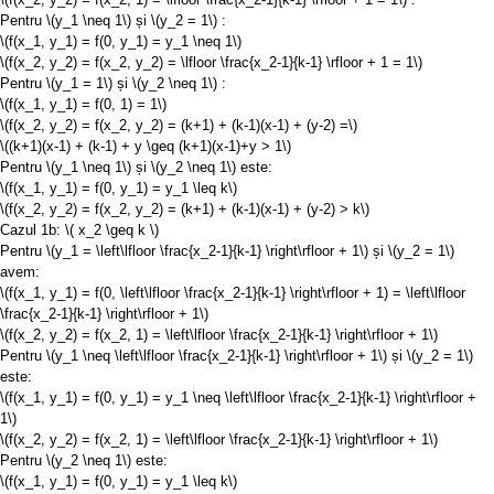
Pentru
\(y_1 \neq 1\)
și
\(y_2 = 1\)
:
\(f(x_1, y_1) = f(0, y_1) = y_1 \neq 1\)
\(f(x_2, y_2) = f(x_2, y_2) = \lfloor \frac{x_2-1}{k-1} \rfloor + 1 = 1\)
Pentru
\(y_1 = 1\)
și
\(y_2 \neq 1\)
:
\(f(x_1, y_1) = f(0, 1) = 1\)
\(f(x_2, y_2) = f(x_2, y_2) = (k+1) + (k-1)(x-1) + (y-2) =\)
\((k+1)(x-1) + (k-1) + y \geq (k+1)(x-1)+y > 1\)
Pentru
\(y_1 \neq 1\)
și
\(y_2 \neq 1\)
este:
\(f(x_1, y_1) = f(0, y_1) = y_1 \leq k\)
\(f(x_2, y_2) = f(x_2, y_2) = (k+1) + (k-1)(x-1) + (y-2) > k\)
Cazul 1b:
\( x_2 \geq k \)
Pentru
\(y_1 = \left\lfloor \frac{x_2-1}{k-1} \right\rfloor + 1\)
și
\(y_2 = 1\)
avem:
\(f(x_1, y_1) = f(0, \left\lfloor \frac{x_2-1}{k-1} \right\rfloor + 1) = \left\lfloor
\frac{x_2-1}{k-1} \right\rfloor + 1\)
\(f(x_2, y_2) = f(x_2, 1) = \left\lfloor \frac{x_2-1}{k-1} \right\rfloor + 1\)
Pentru
\(y_1 \neq \left\lfloor \frac{x_2-1}{k-1} \right\rfloor + 1\)
și
\(y_2 = 1\)
este:
\(f(x_1, y_1) = f(0, y_1) = y_1 \neq \left\lfloor \frac{x_2-1}{k-1} \right\rfloor +
1\)
\(f(x_2, y_2) = f(x_2, 1) = \left\lfloor \frac{x_2-1}{k-1} \right\rfloor + 1\)
Pentru
\(y_2 \neq 1\)
este:
\(f(x_1, y_1) = f(0, y_1) = y_1 \leq k\)