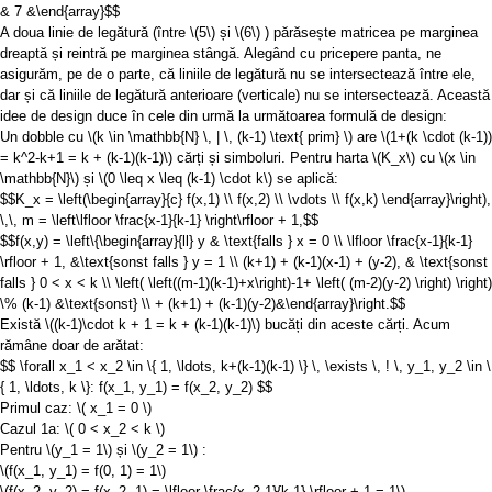
& 7 &\end{array}$$
A doua linie de legătură (între
\(5\)
și
\(6\)
) părăsește matricea pe marginea
dreaptă și reintră pe marginea stângă. Alegând cu pricepere panta, ne
asigurăm, pe de o parte, că liniile de legătură nu se intersectează între ele,
dar și că liniile de legătură anterioare (verticale) nu se intersectează. Această
idee de design duce în cele din urmă la următoarea formulă de design:
Un dobble cu
\(k \in \mathbb{N} \, | \, (k-1) \text{ prim} \)
are
\(1+(k \cdot (k-1))
= k^2-k+1 = k + (k-1)(k-1)\)
cărți și simboluri. Pentru harta
\(K_x\)
cu
\(x \in
\mathbb{N}\)
și
\(0 \leq x \leq (k-1) \cdot k\)
se aplică:
$$K_x = \left(\begin{array}{c} f(x,1) \\ f(x,2) \\ \vdots \\ f(x,k) \end{array}\right),
\,\, m = \left\lfloor \frac{x-1}{k-1} \right\rfloor + 1,$$
$$f(x,y) = \left\{\begin{array}{ll} y & \text{falls } x = 0 \\ \lfloor \frac{x-1}{k-1}
\rfloor + 1, &\text{sonst falls } y = 1 \\ (k+1) + (k-1)(x-1) + (y-2), & \text{sonst
falls } 0 < x < k \\ \left( \left((m-1)(k-1)+x\right)-1+ \left( (m-2)(y-2) \right) \right)
\% (k-1) &\text{sonst} \\ + (k+1) + (k-1)(y-2)&\end{array}\right.$$
Există
\((k-1)\cdot k + 1 = k + (k-1)(k-1)\)
bucăți din aceste cărți. Acum
rămâne doar de arătat:
$$ \forall x_1 < x_2 \in \{ 1, \ldots, k+(k-1)(k-1) \} \, \exists \, ! \, y_1, y_2 \in \
{ 1, \ldots, k \}: f(x_1, y_1) = f(x_2, y_2) $$
Primul caz:
\( x_1 = 0 \)
Cazul 1a:
\( 0 < x_2 < k \)
Pentru
\(y_1 = 1\)
și
\(y_2 = 1\)
:
\(f(x_1, y_1) = f(0, 1) = 1\)
\(f(x_2, y_2) = f(x_2, 1) = \lfloor \frac{x_2-1}{k-1} \rfloor + 1 = 1\)
.