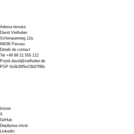
Adresa biroului
David Vielhuber
Schönauerweg 12a
94036 Passau
Detalii de contact
Tel
+49 89 21 555 122
Poștă
david@vielhuber.de
PGP
0x5b30f5e23b07f90c
Istorie
X
GitHub
Depășirea stivei
LinkedIn