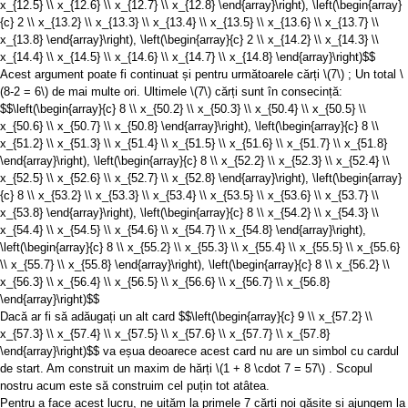
x_{12.5} \\ x_{12.6} \\ x_{12.7} \\ x_{12.8} \end{array}\right), \left(\begin{array}
{c} 2 \\ x_{13.2} \\ x_{13.3} \\ x_{13.4} \\ x_{13.5} \\ x_{13.6} \\ x_{13.7} \\
x_{13.8} \end{array}\right), \left(\begin{array}{c} 2 \\ x_{14.2} \\ x_{14.3} \\
x_{14.4} \\ x_{14.5} \\ x_{14.6} \\ x_{14.7} \\ x_{14.8} \end{array}\right)$$
Acest argument poate fi continuat și pentru următoarele cărți
\(7\)
; Un total
\
(8-2 = 6\)
de mai multe ori. Ultimele
\(7\)
cărți sunt în consecință:
$$\left(\begin{array}{c} 8 \\ x_{50.2} \\ x_{50.3} \\ x_{50.4} \\ x_{50.5} \\
x_{50.6} \\ x_{50.7} \\ x_{50.8} \end{array}\right), \left(\begin{array}{c} 8 \\
x_{51.2} \\ x_{51.3} \\ x_{51.4} \\ x_{51.5} \\ x_{51.6} \\ x_{51.7} \\ x_{51.8}
\end{array}\right), \left(\begin{array}{c} 8 \\ x_{52.2} \\ x_{52.3} \\ x_{52.4} \\
x_{52.5} \\ x_{52.6} \\ x_{52.7} \\ x_{52.8} \end{array}\right), \left(\begin{array}
{c} 8 \\ x_{53.2} \\ x_{53.3} \\ x_{53.4} \\ x_{53.5} \\ x_{53.6} \\ x_{53.7} \\
x_{53.8} \end{array}\right), \left(\begin{array}{c} 8 \\ x_{54.2} \\ x_{54.3} \\
x_{54.4} \\ x_{54.5} \\ x_{54.6} \\ x_{54.7} \\ x_{54.8} \end{array}\right),
\left(\begin{array}{c} 8 \\ x_{55.2} \\ x_{55.3} \\ x_{55.4} \\ x_{55.5} \\ x_{55.6}
\\ x_{55.7} \\ x_{55.8} \end{array}\right), \left(\begin{array}{c} 8 \\ x_{56.2} \\
x_{56.3} \\ x_{56.4} \\ x_{56.5} \\ x_{56.6} \\ x_{56.7} \\ x_{56.8}
\end{array}\right)$$
Dacă ar fi să adăugați un alt card
$$\left(\begin{array}{c} 9 \\ x_{57.2} \\
x_{57.3} \\ x_{57.4} \\ x_{57.5} \\ x_{57.6} \\ x_{57.7} \\ x_{57.8}
\end{array}\right)$$
va eșua deoarece acest card nu are un simbol cu ​​cardul
de start. Am construit un maxim de hărți
\(1 + 8 \cdot 7 = 57\)
. Scopul
nostru acum este să construim cel puțin tot atâtea.
Pentru a face acest lucru, ne uităm la primele 7 cărți noi găsite și ajungem la