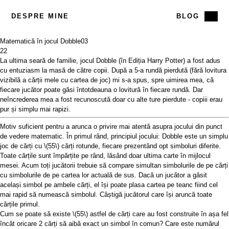
DESPRE MINE
BLOG
Matematică în jocul Dobble
03
22
La ultima seară de familie, jocul
Dobble
(în Ediția Harry Potter) a fost adus
cu entuziasm la masă de către copii. După a 5-a rundă pierdută (fără lovitura
vizibilă a cărții mele cu cartea de joc) mi s-a spus, spre uimirea mea, că
fiecare jucător poate găsi întotdeauna o lovitură în fiecare rundă. Dar
neîncrederea mea a fost recunoscută doar cu alte ture pierdute - copiii erau
pur și simplu mai rapizi.
Motiv suficient pentru a arunca o privire mai atentă asupra jocului din punct
de vedere matematic. În primul rând, principiul jocului: Dobble este un simplu
joc de cărți cu
\(55\)
cărți rotunde, fiecare prezentând opt simboluri diferite.
Toate cărțile sunt împărțite pe rând, lăsând doar ultima carte în mijlocul
mesei. Acum toți jucătorii trebuie să compare simultan simbolurile de pe cărți
cu simbolurile de pe cartea lor actuală de sus. Dacă un jucător a găsit
același simbol pe ambele cărți, el își poate plasa cartea pe teanc fiind cel
mai rapid să numească simbolul. Câștigă jucătorul care își aruncă toate
cărțile primul.
Cum se poate să existe
\(55\)
astfel de cărți care au fost construite în așa fel
încât oricare 2 cărți să aibă exact un simbol în comun? Care este numărul