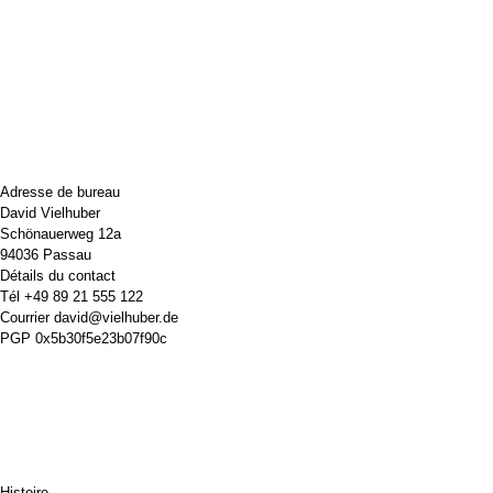
Adresse de bureau
David Vielhuber
Schönauerweg 12a
94036 Passau
Détails du contact
Tél
+49 89 21 555 122
Courrier
david@vielhuber.de
PGP
0x5b30f5e23b07f90c
Histoire