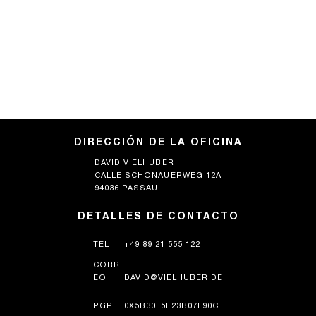
DIRECCIÓN DE LA OFICINA
DAVID VIELHUBER
CALLE SCHÖNAUERWEG 12A
94036 PASSAU
DETALLES DE CONTACTO
TEL
+49 89 21 555 122
CORR
EO
DAVID@VIELHUBER.DE
PGP
0X5B30F5E23B07F90C