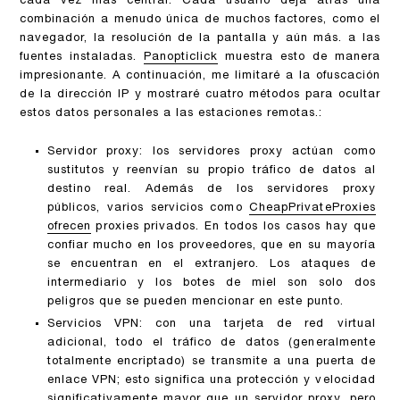
cada vez más central. Cada usuario deja atrás una
combinación a menudo única de muchos factores, como el
navegador, la resolución de la pantalla y aún más. a las
fuentes instaladas.
Panopticlick
muestra esto de manera
impresionante. A continuación, me limitaré a la ofuscación
de la dirección IP y mostraré cuatro métodos para ocultar
estos datos personales a las estaciones remotas.:
Servidor proxy: los servidores proxy actúan como
sustitutos y reenvían su propio tráfico de datos al
destino real. Además de los servidores proxy
públicos, varios servicios como
CheapPrivateProxies
ofrecen
proxies privados. En todos los casos hay que
confiar mucho en los proveedores, que en su mayoría
se encuentran en el extranjero. Los ataques de
intermediario y los botes de miel son solo dos
peligros que se pueden mencionar en este punto.
Servicios VPN: con una tarjeta de red virtual
adicional, todo el tráfico de datos (generalmente
totalmente encriptado) se transmite a una puerta de
enlace VPN; esto significa una protección y velocidad
significativamente mayor que un servidor proxy, pero