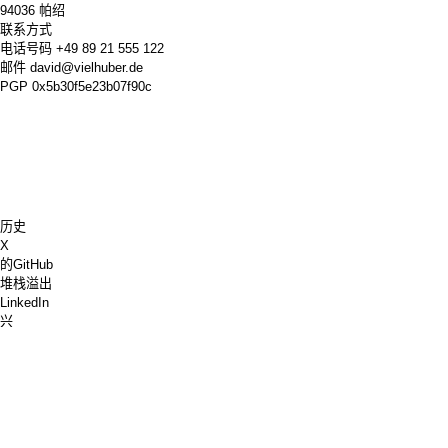
94036 帕绍
联系方式
电话号码
+49 89 21 555 122
邮件
david@vielhuber.de
PGP
0x5b30f5e23b07f90c
历史
X
的GitHub
堆栈溢出
LinkedIn
兴
国际象棋网站
给我买杯咖啡
PayPal
谷歌地图
的YouTube
插脚板