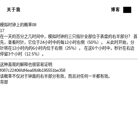
关于我
博客
模拟时钟上的概率
08
17
在一天的百分之几时间中，模拟时钟的三只指针全部位于表盘的右半部分？ 首
先，查看时针，它位于24小时中的每12小时右侧（50％）。 从此时开始，分
针将在12小时内的6小时内位于右侧（25％）。 在这6个小时中，秒针在右边
停留3个小时（12.5％）。
这种直观的解释也很容易证明:
f087c22406fdf4ea6fb9b195551be358
该概率不仅对于钟面的右半部分有效，而且对任何一半都有效。
背部