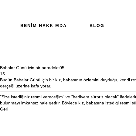
BENIM HAKKIMDA
BLOG
Babalar Günü için bir paradoks
05
15
Bugün Babalar Günü için bir kız, babasının özlemini duyduğu, kendi resm
gerçeği üzerine kafa yorar.
"Size istediğiniz resmi vereceğim" ve "hediyem sürpriz olacak" ifadeleri
bulunmayı imkansız hale getirir. Böylece kız, babasına istediği resmi sürp
Geri