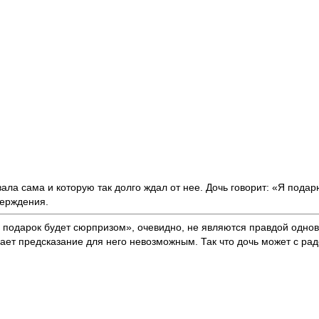
ала сама и которую так долго ждал от нее. Дочь говорит: «Я подар
верждения.
подарок будет сюрпризом», очевидно, не являются правдой однов
лает предсказание для него невозможным. Так что дочь может с ра