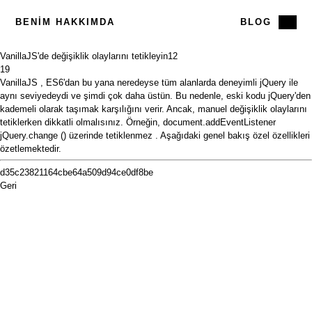
BENIM HAKKIMDA
BLOG
VanillaJS'de değişiklik olaylarını tetikleyin
12
19
VanillaJS
,
ES6'dan
bu yana neredeyse tüm alanlarda deneyimli
jQuery
ile
aynı
seviyedeydi
ve şimdi çok daha üstün. Bu nedenle, eski kodu jQuery'den
kademeli olarak taşımak karşılığını verir. Ancak, manuel değişiklik olaylarını
tetiklerken dikkatli olmalısınız. Örneğin,
document.addEventListener
jQuery.change ()
üzerinde
tetiklenmez
. Aşağıdaki genel bakış özel özellikleri
özetlemektedir.
d35c23821164cbe64a509d94ce0df8be
Geri