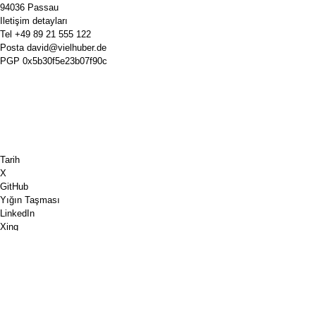
94036 Passau
Iletişim detayları
Tel
+49 89 21 555 122
Posta
david@vielhuber.de
PGP
0x5b30f5e23b07f90c
Tarih
X
GitHub
Yığın Taşması
LinkedIn
Xing
Satranç.com
Bana bir kahve al
PayPal
Google Haritalar
Youtube
Pinboard