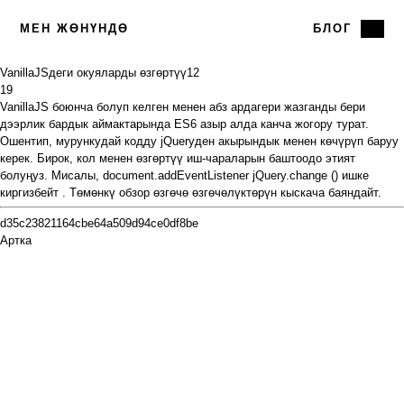
МЕН ЖӨНҮНДӨ
БЛОГ
VanillaJSдеги окуяларды өзгөртүү
12
19
VanillaJS
боюнча болуп келген
менен абз
ардагери
жазганды
бери
дээрлик бардык аймактарында
ES6
азыр алда канча жогору турат.
Ошентип, мурункудай кодду jQueryден акырындык менен көчүрүп баруу
керек. Бирок, кол менен өзгөртүү иш-чараларын баштоодо этият
болуңуз. Мисалы,
document.addEventListener
jQuery.change () ишке
киргизбейт
. Төмөнкү обзор өзгөчө өзгөчөлүктөрүн кыскача баяндайт.
d35c23821164cbe64a509d94ce0df8be
Артка