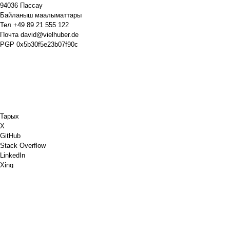
94036 Пассау
Байланыш маалыматтары
Тел
+49 89 21 555 122
Почта
david@vielhuber.de
PGP
0x5b30f5e23b07f90c
Тарых
X
GitHub
Stack Overflow
LinkedIn
Xing
Chess.com
Мага кофе сатып ал
PayPal
Google Карталары
YouTube
ПИН кароо