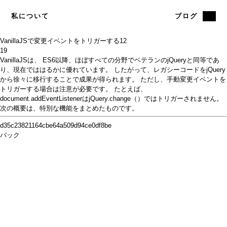
私について
ブログ
VanillaJSで変更イベントをトリガーする
12
19
VanillaJS
は、
ES6
以降、ほぼすべての分野でベテランの
jQuery
と同等であ
り
、現在でははるかに優れています。 したがって、レガシーコードをjQuery
から徐々に移行することで成果が得られます。 ただし、手動変更イベントを
トリガーする場合は注意が必要です。 たとえば、
document.addEventListener
は
jQuery.change（）
では
トリガーさ
れません。
次の概要は、特別な機能をまとめたものです。
d35c23821164cbe64a509d94ce0df8be
バック