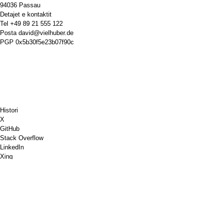
94036 Passau
Detajet e kontaktit
Tel
+49 89 21 555 122
Posta
david@vielhuber.de
PGP
0x5b30f5e23b07f90c
Histori
X
GitHub
Stack Overflow
LinkedIn
Xing
Chess.com
Më blej një kafe
PayPal
Hartat e Google-it
YouTube
Tabelë