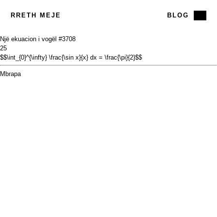
RRETH MEJE
BLOG
Një ekuacion i vogël #37
08
25
$$\int_{0}^{\infty} \frac{\sin x}{x} dx = \frac{\pi}{2}$$
Mbrapa