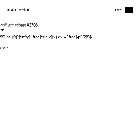
আমার সম্পর্কে
ব্লগ
একটি ছোট সমীকরণ #37
08
25
$$\int_{0}^{\infty} \frac{\sin x}{x} dx = \frac{\pi}{2}$$
পেছনে