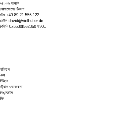
৯৪০৩৬ পাসাউ
যোগাযোগের ঠিকানা
টেল
+49 89 21 555 122
মেইল
david@vielhuber.de
পিজিপি
0x5b30f5e23b07f90c
ইতিহাস
এক্স
গিটহাব
স্ট্যাক ওভারফ্লো
লিঙ্কডইন
জিং
দাবা.কম
আমাকে একটা কফি কিনে দাও
পেপ্যাল
গুগল ম্যাপস
ইউটিউব
পিনবোর্ড