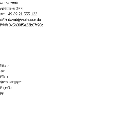
৯৪০৩৬ পাসাউ
যোগাযোগের ঠিকানা
টেল
+49 89 21 555 122
মেইল
david@vielhuber.de
পিজিপি
0x5b30f5e23b07f90c
ইতিহাস
এক্স
গিটহাব
স্ট্যাক ওভারফ্লো
লিঙ্কডইন
জিং
দাবা.কম
আমাকে একটা কফি কিনে দাও
পেপ্যাল
গুগল ম্যাপস
ইউটিউব
পিনবোর্ড