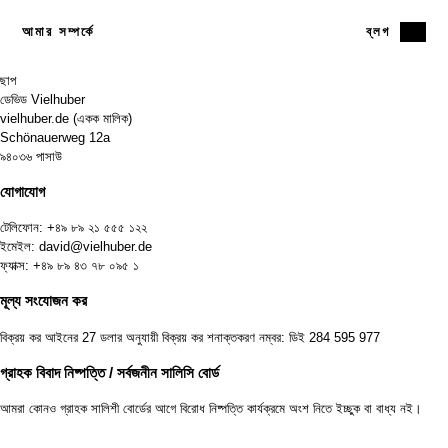
আমার সম্পর্কে
ব্লগ
ছাপ
ডেভিড Vielhuber
vielhuber.de (একক মালিক)
Schönauerweg 12a
৯৪০৩৬ পাসাউ
যোগাযোগ
টেলিফোন:
+৪৯ ৮৯ ২১ ৫৫৫ ১২২
ইমেইল:
david@vielhuber.de
ফ্যাক্স: +৪৯ ৮৯ ৪৩ ৭৮ ০৯৫ ১
মূল্য সংযোজন কর
বিক্রয় কর আইনের 27 ডলার অনুযায়ী বিক্রয় কর শনাক্তকরণ নম্বর: ডিই 284 595 977
গ্রাহক বিবাদ নিষ্পত্তি / সর্বজনীন সালিসি বোর্ড
আমরা কোনও গ্রাহক সালিশী বোর্ডের আগে বিরোধ নিষ্পত্তি কার্যক্রমে অংশ নিতে ইচ্ছুক বা বাধ্য নই।